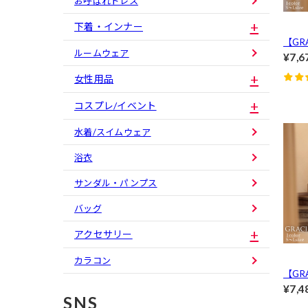
お呼ばれドレス
下着・インナー
【GRA
ルームウェア
Velve
¥7,6
女性用品
コスプレ/イベント
水着/スイムウェア
浴衣
サンダル・パンプス
バッグ
アクセサリー
カラコン
【GRA
cy Mi
¥7,4
SNS