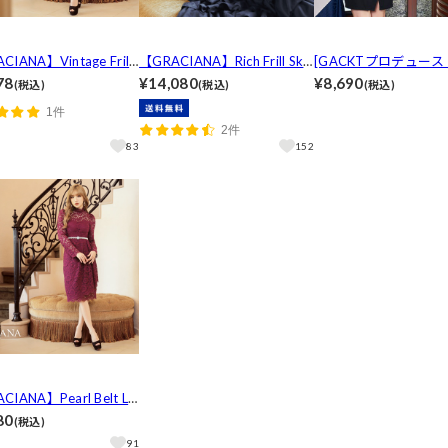
CIANA】Vintage Frill
【GRACIANA】Rich Frill Skir
[GACKTプロデュース S
t Onepiece
t One Shoulder Onepiece
Flower]リボン付バ
78
¥14,080
¥8,690
(税込)
(税込)
(税込)
トタイトミニ丈キャバ
1件
[3L-c/4L-cサイズ][
2件
開]
83
152
CIANA】Pearl Belt La
di Onepiece
80
(税込)
91