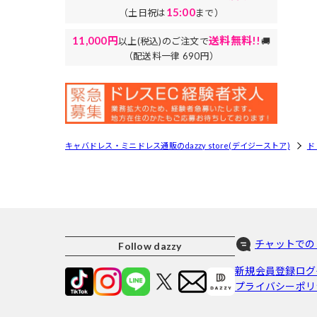
15:00
（土日祝は
まで）
11,000円
送料無料!!
以上(税込)のご注文で
🚚
（配送料一律 690円）
キャバドレス・ミニドレス通販のdazzy store(デイジーストア)
ド
チャットでの
Follow dazzy
新規会員登録
ログ
プライバシーポリ