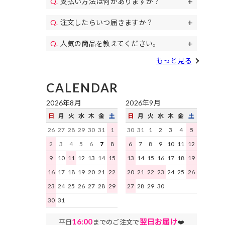
支払い方法は何がありますか？
11,000円(税込)以上のご注文で送料無料
パンプス、
代金引換、クレジットカード、各携帯キ
になります。毎月イベントで送料無料の
コスプレ、カラコン等もご用意♪
注文したらいつ届きますか？
土日祝日も午後遅くまで当日発送しており
ャリア決済、RPay(楽天Pay)、NP後払
日もあります。
すぐにお届けします。
予約商品を除き、平日は16時まで、土日
い、Paidyがご利用いただけます。
人気の商品を教えてください。
祝日は15時までのご注文を原則として当
デイジーストアで人気の商品はこちらの
日発送いたします。地域ごとにお届け迄
もっと見る
ランキング
をご確認ください。
にかかる日数はこちらをご確認くださ
い。
CALENDAR
2026年8月
2026年9月
日
月
火
水
木
金
土
日
月
火
水
木
金
土
26
27
28
29
30
31
1
30
31
1
2
3
4
5
2
3
4
5
6
7
8
6
7
8
9
10
11
12
9
10
11
12
13
14
15
13
14
15
16
17
18
19
16
17
18
19
20
21
22
20
21
22
23
24
25
26
23
24
25
26
27
28
29
27
28
29
30
30
31
16:00
翌日お届け
平日
までのご注文で
❤️