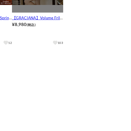
pring
【GRACIANA】Volume Frill
ックカッ
Sleeve Mini Onepiece
¥8,980
(税込)
ドレス
2サイズ展
12
103