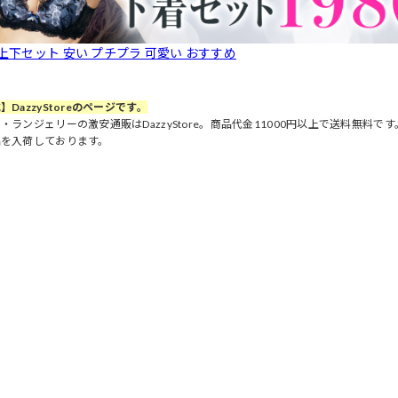
 上下セット 安い プチプラ 可愛い おすすめ
】DazzyStoreのページです。
・ランジェリーの激安通販はDazzyStore。商品代金11000円以上で送料無料
品を入荷しております。