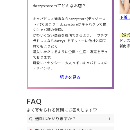
dazzystoreってどんなお店？
下着
キャバドレス通販ならdazzystore(デイジース
トア)で決まり！ dazzystoreはキャバクラで働
くキャバ嬢の皆様に
【公式
かわいく安い商品を提供できるよう、「プチプ
ドレス
ラドレスならdazzy」をモットーに他社と同品
新商
質でもより安く
購入いただけるように企画・生産・販売を行っ
ております。
可愛い・セクシー・大人っぽいキャバドレスの
デザインや、
小さいサイズから大きいサイズまで商品数は豊
続きを見る
富に❤
人気のミニドレス・ロングドレスの他にも、
高級ドレス・韓国ドレス、結婚式・特別な日に
ピッタリのパーティードレスや、
FAQ
私服や同伴で使えるワンピースも多数取り扱っ
ているので、
よく寄せられる質問にお答えします♡
シチュエーションやニーズによってドレスが選
べます。
送料はかかりますか？
また、送料無料やセールも随時開催！
送料は全国一律690円(税込)になります。
お得なクーポンも配布!下着やアクセサリー、