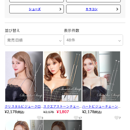
シューズ
カラコン
並び替え
表示件数
発売日順
48件
クリスタルビジュークロ
スクエアストーンチェー
ハートビジューチェーン
スチェーンドレスショル
¥2,178
ンドレスショルダースト
¥1,807
ドレスショルダーストラ
¥2,178
¥2,178
(税込)
(税込)
ダーストラップ
ラップ
ップ
3
17
7