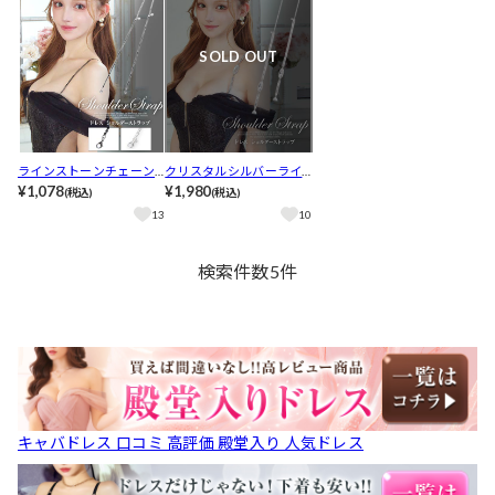
SOLD OUT
ラインストーンチェーン
クリスタルシルバーライ
ドレスショルダーストラ
¥1,078
ンチェーンドレスショル
¥1,980
(税込)
(税込)
ップ
ダーストラップ
13
10
検索件数
5
件
キャバドレス 口コミ 高評価 殿堂入り 人気ドレス