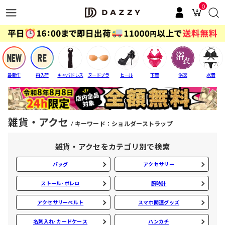
0
最新作
再入荷
キャバドレス
ヌードブラ
ヒール
下着
浴衣
水着
雑貨・アクセ
キーワード：ショルダーストラップ
雑貨・アクセをカテゴリ別で検索
バッグ
アクセサリー
ストール･ボレロ
腕時計
アクセサリーベルト
スマホ関連グッズ
名刺入れ･カードケース
ハンカチ