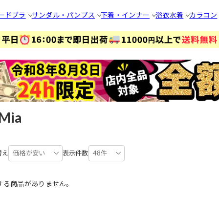
ードブラ
サンダル・パンプス
下着・インナー
浴衣
水着
カラコン
Mia
替え
価格が安い
表示件数
48件
する商品がありません。