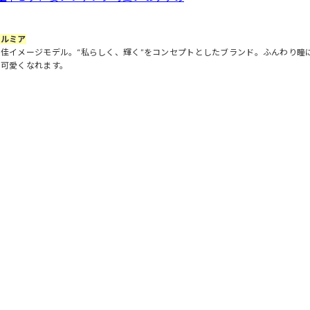
a ルミア
梨佳イメージモデル。“私らしく、輝く”をコンセプトとしたブランド。ふんわり瞳
に可愛くなれます。