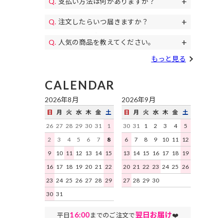
支払い方法は何がありますか？
11,000円(税込)以上のご注文で送料無料
パンプス、
代金引換、クレジットカード、各携帯キ
になります。毎月イベントで送料無料の
コスプレ、カラコン等もご用意♪
注文したらいつ届きますか？
土日祝日も午後遅くまで当日発送しており
ャリア決済、RPay(楽天Pay)、NP後払
日もあります。
すぐにお届けします。
予約商品を除き、平日は16時まで、土日
い、Paidyがご利用いただけます。
人気の商品を教えてください。
祝日は15時までのご注文を原則として当
デイジーストアで人気の商品はこちらの
日発送いたします。地域ごとにお届け迄
もっと見る
ランキング
をご確認ください。
にかかる日数はこちらをご確認くださ
い。
CALENDAR
2026年8月
2026年9月
日
月
火
水
木
金
土
日
月
火
水
木
金
土
26
27
28
29
30
31
1
30
31
1
2
3
4
5
2
3
4
5
6
7
8
6
7
8
9
10
11
12
9
10
11
12
13
14
15
13
14
15
16
17
18
19
16
17
18
19
20
21
22
20
21
22
23
24
25
26
23
24
25
26
27
28
29
27
28
29
30
30
31
16:00
翌日お届け
平日
までのご注文で
❤️