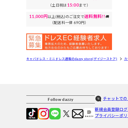
15:00
（土日祝は
まで）
11,000円
送料無料!!
以上(税込)のご注文で
🚚
（配送料一律 690円）
キャバドレス・ミニドレス通販のdazzy store(デイジーストア)
カ
チャットでの
Follow dazzy
新規会員登録
ログ
プライバシーポリ