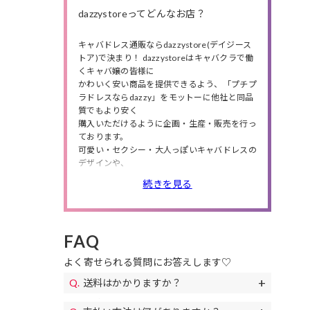
dazzystoreってどんなお店？
キャバドレス通販ならdazzystore(デイジース
トア)で決まり！ dazzystoreはキャバクラで働
くキャバ嬢の皆様に
かわいく安い商品を提供できるよう、「プチプ
ラドレスならdazzy」をモットーに他社と同品
質でもより安く
購入いただけるように企画・生産・販売を行っ
ております。
可愛い・セクシー・大人っぽいキャバドレスの
デザインや、
小さいサイズから大きいサイズまで商品数は豊
続きを見る
富に❤
人気のミニドレス・ロングドレスの他にも、
高級ドレス・韓国ドレス、結婚式・特別な日に
ピッタリのパーティードレスや、
FAQ
私服や同伴で使えるワンピースも多数取り扱っ
ているので、
よく寄せられる質問にお答えします♡
シチュエーションやニーズによってドレスが選
べます。
送料はかかりますか？
また、送料無料やセールも随時開催！
送料は全国一律690円(税込)になります。
お得なクーポンも配布!下着やアクセサリー、