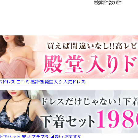
検索件数
0
件
バドレス 口コミ 高評価 殿堂入り 人気ドレス
 上下セット 安い プチプラ 可愛い おすすめ