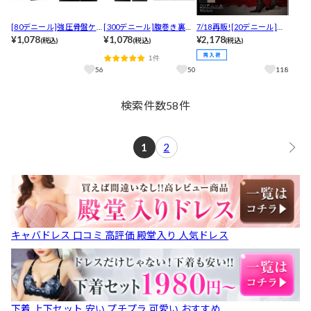
[80デニール]強圧骨盤ケ
[300デニール]腹巻き裏起
7/18再販![20デニール]エ
アカラータイツ[レッグウ
¥1,078
毛着圧カラータイツ[レッ
¥1,078
リザベス総レースガータ
¥2,178
(税込)
(税込)
(税込)
ェア]
グウェア]
ーベルト付きラグジュア
1件
リーストッキング[レッグ
56
50
118
ウェア]
検索件数
58
件
1
2
キャバドレス 口コミ 高評価 殿堂入り 人気ドレス
下着 上下セット 安い プチプラ 可愛い おすすめ