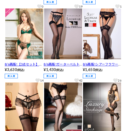
ッキング
0
19
1
8/6再販!【3点セット】ク
8/6再販!ガーターベルト
8/6再販!シアーフラワー
ラシックサテンフルール
¥3,630
ストッキング
¥1,430
格子リボンTバックガータ
¥1,650
(税込)
(税込)
(税込)
ブラジャー&Tバック&ガ
ーセット
ーターベルト[推し]
14
42
26