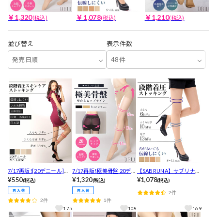
￥1,320
￥1,078
￥1,210
(税込)
(税込)
(税込)
並び替え
表示件数
発売日順
48件
7/17再販![20デニール]伝
7/17再販!極美骨盤 20デニ
【SABRUNA】サブリナ
線しにくい段階着圧スキ
¥550
ールストッキング
¥1,320
美しく引き締める着圧ス
¥1,078
(税込)
(税込)
(税込)
ンケアストッキング[レッ
トッキング
2件
グウェア]
2件
1件
175
108
169