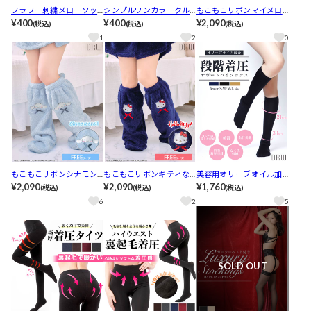
フラワー刺繍メローソッ
シンプルワンカラークル
もこもこリボンマイメロ
クス【3足1000円対象】
¥400
ーソックス【3足1000円対
¥400
なりきりルームソックス
¥2,090
(税込)
(税込)
(税込)
象】
[おそろい]
1
2
0
もこもこリボンシナモン
もこもこリボンキティな
美容用オリーブオイル加
なりきりルームソックス
¥2,090
りきりルームソックス[お
¥2,090
工 段階着圧×血行促進 美
¥1,760
(税込)
(税込)
(税込)
[おそろい]
そろい]
容保湿ハイソックス[レッ
6
2
5
グウェア]
SOLD OUT