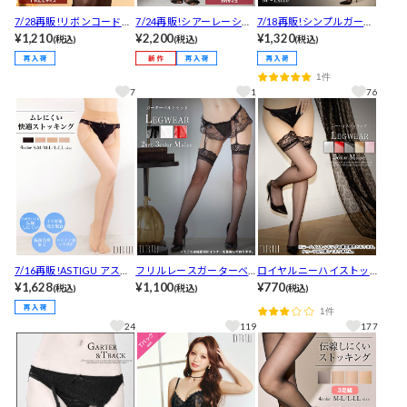
7/28再販!リボンコードレ
7/24再販!シアーレーシィ
7/18再販!シンプルガータ
ーシィガーターベルト
¥1,210
ガーターベルトストッキ
¥2,200
ーストッキング
¥1,320
(税込)
(税込)
(税込)
ング
1件
7
1
76
7/16再販!ASTIGU アステ
フリルレースガーターベ
ロイヤルニーハイストッ
ィーグ パンティ部レスス
¥1,628
ルトセット
¥1,100
キング[レッグウェア]
¥770
(税込)
(税込)
(税込)
トッキング
1件
24
119
177