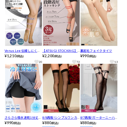
Venus Leg 伝線しにくい
【ATSUGI STOCKING】
裏起毛フェイクタイツ
引きしめ美脚ストッキン
¥1,210
アツギストッキング 引き
¥2,200
¥990
(税込)
(税込)
(税込)
グ
しめて美しく。 3足組 ス
20
72
13
トッキング
さらさら吸水速乾1分丈レ
8/8再販!シンプルワンカ
8/7再販!ガーターニーハ
ギンス
¥990
ラーシアーニーハイスト
¥880
イストッキング
¥880
(税込)
(税込)
(税込)