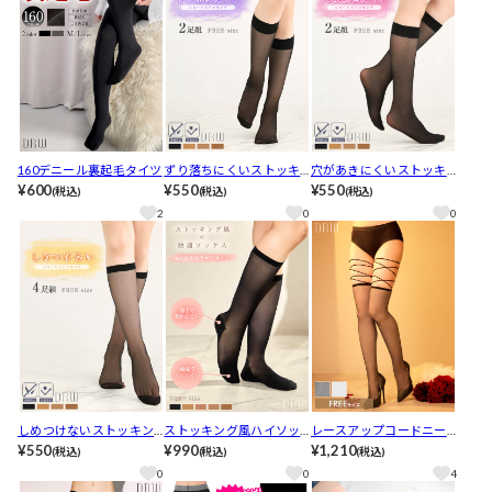
160デニール裏起毛タイツ
ずり落ちにくいストッキ
穴があきにくいストッキ
¥600
ング
¥550
ング
¥550
(税込)
(税込)
(税込)
2
0
0
しめつけないストッキン
ストッキング風ハイソッ
レースアップコードニー
グ
¥550
クス
¥990
ハイソックス
¥1,210
(税込)
(税込)
(税込)
0
0
4