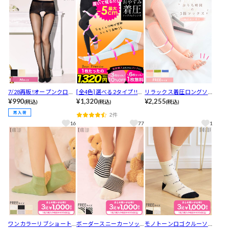
7/28再販!オープンクロッ
[全4色]選べる2タイプ!!セ
リラックス着圧ロングソ
チストッキング
¥990
ット購入でお得な睡眠着
¥1,320
ックス
¥2,255
(税込)
(税込)
(税込)
圧ソックス＆トレンカ[レ
2件
ッグウェア]
16
77
1
ワンカラーリブショート
ボーダースニーカーソッ
モノトーンロゴクルーソ