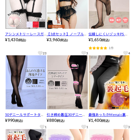
アシンメトリーレースガ
【3点セット】ノーブルシ
伝線しにくいゾッキPS 足
ーターベルト&Tバック
¥1,430
アーブルームブラジャー&
¥3,960
組
¥1,650
(税込)
(税込)
(税込)
Tバックショーツ&ガータ
1件
ーベルト
23
3
4
50デニールサポートタイ
引き締め着圧30デニール
最強あったかMenaic裏起
ツ 2足組
¥990
タイツ
¥880
毛レギンス
¥1,400
(税込)
(税込)
(税込)
1
1
3