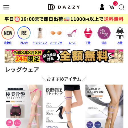
0
最新作
再入荷
キャバドレス
ヌードブラ
ヒール
下着
浴衣
水着
レッグウェア
＼ おすすめアイテム ／