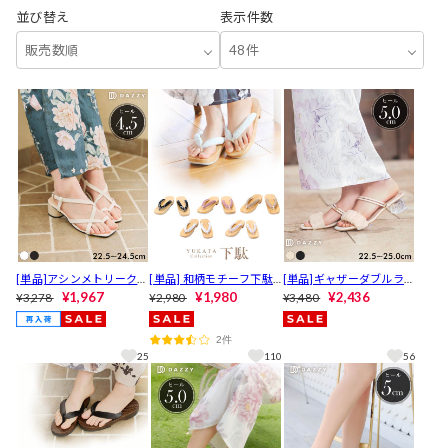
並び替え
表示件数
販売数順
48件
[単品]アシンメトリークロ
[単品] 和柄モチーフ下駄
[単品]ギャザーダブルライ
スラインキャバヒールサ
¥1,967
【YUKATA by dazzy 202
¥1,980
ンキャバヒールサンダル
¥2,436
¥3,278
¥2,980
¥3,480
ンダル【YUKATA by dazz
5】
y 2025】
2件
25
110
56