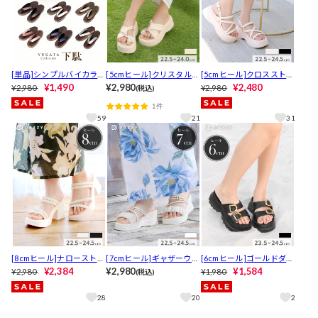
[単品]シンプルバイカラー
[5cmヒール]クリスタルビ
[5cmヒール]クロスストラ
下駄【YUKATA by dazzy 2
¥1,490
ジュー厚底サンダル【202
¥2,980
ップ厚底サンダル【2026
¥2,480
¥2,980
¥2,980
(税込)
025】
6年新作/YUKATA by dazz
年新作/YUKATA by dazz
1件
y】
y】
59
21
31
[8cmヒール]ナローストラ
[7cmヒール]ギャザーウェ
[6cmヒール]ゴールドダブ
ップ厚底サンダル【2026
¥2,384
ッジソールサンダル【202
¥2,980
ルバックル厚底サンダル
¥1,584
¥2,980
¥1,980
(税込)
年新作/YUKATA by dazz
6年新作/YUKATA by dazz
【2026年新作/YUKATA by
y】
y】
dazzy】
28
20
2