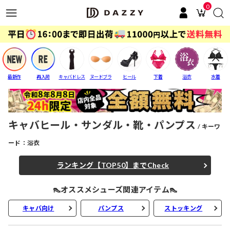
0
最新作
再入荷
キャバドレス
ヌードブラ
ヒール
下着
浴衣
水着
キャバヒール・サンダル・靴・パンプス
キーワ
ード：浴衣
ランキング【TOP50】までCheck
👠オススメシューズ関連アイテム👠
キャバ向け
パンプス
ストッキング