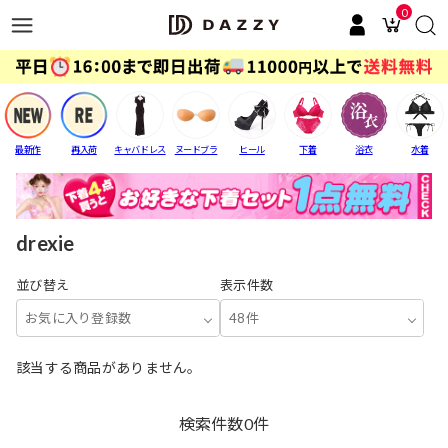
0
最新作
再入荷
キャバドレス
ヌードブラ
ヒール
下着
浴衣
水着
drexie
並び替え
表示件数
お気に入り登録数
48件
該当する商品がありません。
検索件数
0
件