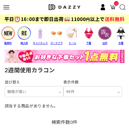
0
最新作
再入荷
キャバドレス
ヌードブラ
ヒール
下着
浴衣
水着
2週間使用カラコン
並び替え
表示件数
価格が高い
48件
該当する商品がありません。
検索件数
0
件