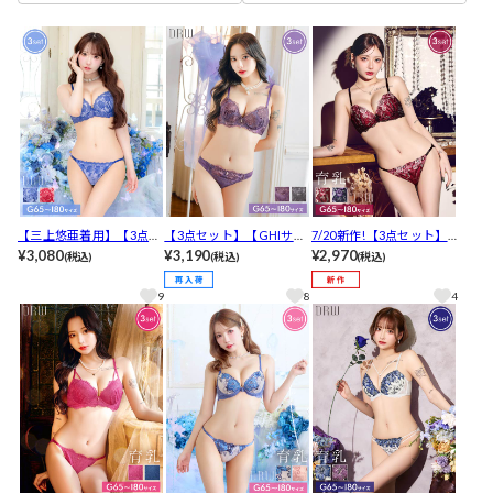
【三上悠亜着用】【3点セ
【3点セット】【GHIサイ
7/20新作!【3点セット】
ット】【GHIサイズ】ク
¥3,080
ズ】チュールリボンエン
¥3,190
【GHIサイズ】クラシッ
¥2,970
(税込)
(税込)
(税込)
ラシカルアーチフラワー
ブロイダリーブラジャー&
クローズ育乳脇高ブラジ
ブラジャー&フルバック&
フルバックショーツ&Tバ
ャー&フルバック&Tバッ
9
8
4
Tバックショーツ[推し]
ックショーツ[人気]
クショーツ[推し]