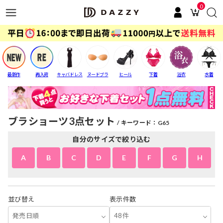
0
最新作
再入荷
キャバドレス
ヌードブラ
ヒール
下着
浴衣
水着
ブラショーツ3点セット
キーワード：G65
自分のサイズで絞り込む
A
B
C
D
E
F
G
H
並び替え
表示件数
発売日順
48件