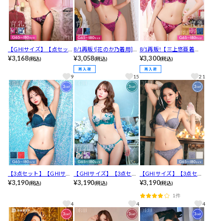
【GHIサイズ】【点セッ
8/1再販![花のか乃着用]
8/1再販!【三上悠亜着
ト】グレイスフルローズ
¥3,168
【点セット】【GHIサイ
¥3,058
用】【GHIサイズ】【Tバ
¥3,300
(税込)
(税込)
(税込)
育乳脇高ブラジャー&フル
ズ】シャドウレーシィス
ック】【3点セット】ディ
バック&Tバックショーツ
トリング育乳ブラジャー&
ープマーベラスローズ育
9
15
21
[推し]
バック透けフルバック&T
乳脇高ブラジャー&バック
バックショーツ[推し]
透けフルバック&Tバック
ショーツ [推し]
【3点セット】【GHIサイ
【GHIサイズ】【3点セッ
【GHIサイズ】【3点セッ
ズ】リボンクロスレーシ
¥3,190
ト】【三上悠亜着用】グ
¥3,190
ト】ヴィーナスコードレ
¥3,190
(税込)
(税込)
(税込)
ィブラジャー&フルバック
ラマラスブロッサム育乳
ーシィブラジャー&バック
1件
&Tバックショーツ[推し]
脇高ブラジャー&フルバッ
透けフルバック&Tバック
4
4
4
ク&Tバックショーツ[推
ショーツ[推し]
し]