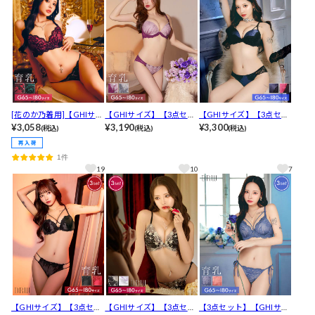
[花のか乃着用]【GHIサイ
【GHIサイズ】【3点セッ
【GHIサイズ】【3点セッ
ズ】【3点セット】ディー
¥3,058
ト】スパークルシアーブ
¥3,190
ト】グロスサテンリボン
¥3,300
(税込)
(税込)
(税込)
プレーシィスピンドル育
ルーム育乳脇高ブラジャ
レースブラジャー&バック
乳ブラジャー&フルバック
ー&バック透けフルバック
透けフルバック&Tバック
1件
&Tバックショーツ[推し]
&Tバックショーツ[推し]
ショーツ[推し]
19
10
7
【GHIサイズ】【3点セッ
【GHIサイズ】【3点セッ
【3点セット】【GHIサイ