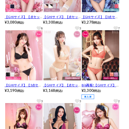
【GHIサイズ】【点セッ
【GHIサイズ】【点セッ
【GHIサイズ】【3点セッ
ト】ロマンティックリボ
¥3,080
ト】エレガントサテンレ
¥3,300
ト】アリュールレースコ
¥3,278
(税込)
(税込)
(税込)
ンレース育乳脇高ブラジ
ース育乳脇高ブラジャー&
ード育乳脇高ブラジャー&
8
3
7
ャー&バック透けフルバッ
バック透けフルバック&T
バック透けフルバック&T
ク&Tバックショーツ[推
バックショーツ[推し]
バックショーツ[推し]
し]
【GHIサイズ】【3点セッ
【GHIサイズ】【点セッ
8/6再販!【GHIサイズ】
ト】【かとゆり着用】リ
¥3,190
ト】ガーリーリボンレー
¥3,168
【3点セット】リボンコー
¥3,300
(税込)
(税込)
(税込)
ングレーシィクロス育乳
スアップブラジャー&バッ
ドレーシィブラジャー&バ
脇高ブラジャー&フルバッ
ク透けフルバック&Tバッ
ック透けフルバック&Tバ
3
3
2
ク&Tバックショーツ[推
クショーツ[推し]
ックショーツ[推し]
し]