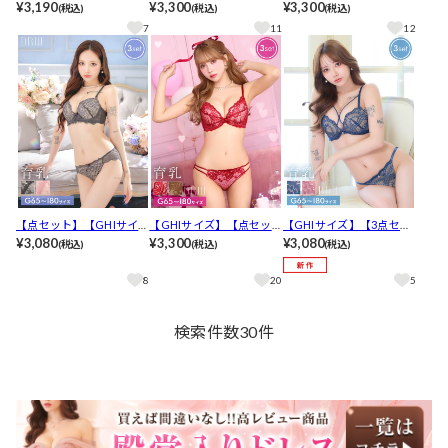
ト】グロッシーブロッサ
¥3,190
ト】ラグジュアリーフロ
¥3,300
ズ】ヴィーナスレースコ
¥3,300
(税込)
(税込)
(税込)
ムコード育乳ブラジャー&
ーラルブラジャー&フルバ
ード育乳ブラジャー&サイ
7
11
12
フルバック&Tバックショ
ック&Tバックショーツ[推
ド紐フルバック&Tバック
ーツ[推し]
し]
ショーツ[推し]
【点セット】【GHIサイ
【GHIサイズ】【点セッ
【GHIサイズ】【3点セッ
ズ】フェミニンシンプル
¥3,080
ト】ディープクイーンロ
¥3,300
ト】ヌーディファンシー
¥3,080
(税込)
(税込)
(税込)
レース育乳脇高ブラジャ
ーズ育乳脇高ブラジャー&
コード育乳脇高ブラジャ
ー&フルバック&Tバック
バック透けフルバック&T
ー&バック透けフルバック
8
20
5
ショーツ[推し]
バックショーツ [推し]
&Tバックショーツ[推し]
検索件数
30
件