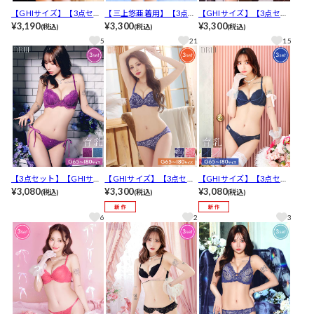
【GHIサイズ】【3点セッ
【三上悠亜着用】【3点セ
【GHIサイズ】【3点セッ
ト】ディープアイラッシ
¥3,190
ット】【GHIサイズ】ロ
¥3,300
ト】グロリアスブルーム
¥3,300
(税込)
(税込)
(税込)
ュレース育乳脇高ブラジ
ーズブロッサムレース育
コード育乳脇高ブラジャ
5
21
15
ャー&フルバック&Tバッ
乳ブラジャー&バック透け
ー&フルバック&Tバック
クショーツ
フルバック&Tバックショ
ショーツ[推し]
ーツ[推し]
【3点セット】【GHIサイ
【GHIサイズ】【3点セッ
【GHIサイズ】【3点セッ
ズ】ディープフローラル
¥3,080
ト】カシュクールフラワ
¥3,300
ト】ワンカラーコード育
¥3,080
(税込)
(税込)
(税込)
レース育乳脇高ブラジャ
ーレーシィブラジャー&バ
乳脇高ブラジャー&バック
ー&サイド紐フルバック&
ック透けフルバック&Tバ
透けフルバック&Tバック
6
2
3
Tバックショーツ[推し]
ックショーツ[推し]
ショーツ[推し]