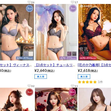
ス育乳脇高ブラジャー&
ジャー&フルバック&Tバック
透けフルバック＆ハー
26
17
バック&Tバックショー
ショーツ
クショーツ[推し]
し]
点セット】ヴィーナスコ
【3点セット】チュールリボ
[花のか乃着用]【3点
レーシィブラジャー&バ
ンエンブロイダリーブラジャ
ト】ディープレーシィ
40
¥2,640
¥2,618
(税込)
(税込)
(税込)
透けフルバック&Tバッ
ー&フルバックショーツ&Tバ
ドル育乳ブラジャー&
ーツ[推し]
ックショーツ[推し]
ック&Tバックショーツ
1件
32
11