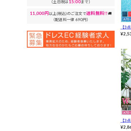
15:00
（土日祝は
まで）
11,000円
送料無料!!
以上(税込)のご注文で
🚚
（配送料一律 690円）
【3
レー
¥2,5
ック&
【3
用】
¥2,8