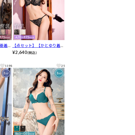
亜着
【点セット】【かとゆり着
クシー
用】ミスティックヌーディー
¥2,640
(税込)
ク透け
レース育乳脇高ブラジャー&
Tバッ
フルバック&Tバックショー
1198
25
ツ[推し]