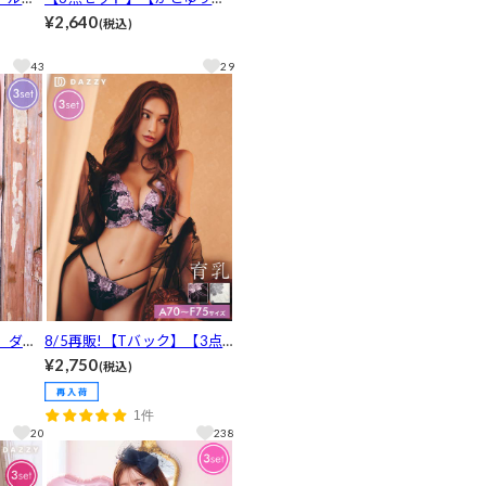
ラジャ
用】リングレーシィクロス育
¥2,640
(税込)
ック&T
乳脇高ブラジャー&フルバッ
ク&Tバックショーツ[推し]
43
29
ト】ダス
8/5再販!【Tバック】【3点
育乳脇
セット】ダスティブリリアン
¥2,750
(税込)
ック&T
トフラワー育乳ブラジャー&
フルバック&Tバックショー
1件
ツ[推し]
20
238