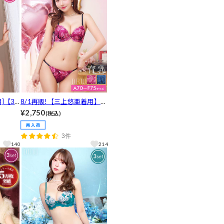
]【3
8/1再販!【三上悠亜着用】
ーシィ
【3点セット】ディープマー
¥2,750
(税込)
ャー&
ベラスローズ育乳脇高ブラジ
&Tバ
ャー&バック透けフルバック
3件
&Tバックショーツ [推し]
140
214