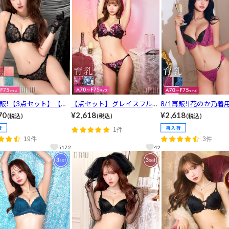
再販!【3点セット】【三
【点セット】グレイスフルロ
8/1再販![花のか乃着用
亜着用】ヴィーナスヌー
ーズ育乳脇高ブラジャー&フ
点セット】シャドウレ
70
¥2,618
¥2,618
(税込)
(税込)
(税込)
ブラジャー&バック透け
ルバック&Tバックショーツ
ストリング育乳ブラジ
1件
バックショーツ&ハーフ
[推し]
バック透けフルバック
19件
3件
ショーツ[推し]
ックショーツ[推し]
5172
42