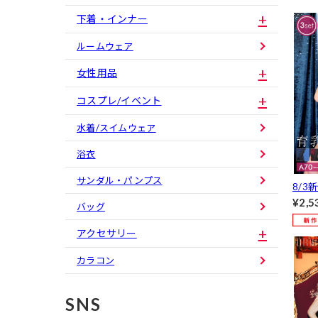
下着・インナー
ルームウェア
女性用品
コスプレ/イベント
水着/スイムウェア
浴衣
サンダル・パンプス
8/3
カラ
¥2,5
バッグ
ブラ
ックシ
アクセサリー
カラコン
SNS