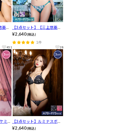
悠亜着
【3点セット】【三上悠亜着
シィク
用】グラマラスブロッサム育
¥2,640
(税込)
バック
乳脇高ブラジャー&フルバッ
1件
ックシ
ク&Tバックショーツ[推し]
451
28
ケミカ
【3点セット】ルミナスボタ
バック
ニカルフラワーブラジャー&
¥2,640
(税込)