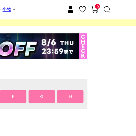
0
小物
F
G
H