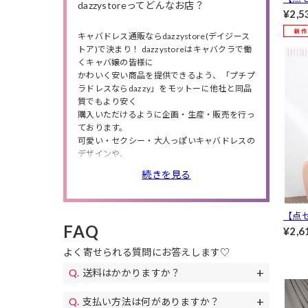
dazzystoreってどんなお店？
リボ
¥2,5
ャー
キャバドレス通販ならdazzystore(デイジース
&Tバ
トア)で決まり！ dazzystoreはキャバクラで働
くキャバ嬢の皆様に
かわいく安い商品を提供できるよう、「プチプ
ラドレスならdazzy」をモットーに他社と同品
質でもより安く
購入いただけるように企画・生産・販売を行っ
ております。
可愛い・セクシー・大人っぽいキャバドレスの
デザインや、
小さいサイズから大きいサイズまで商品数は豊
続きを見る
富に❤
人気のミニドレス・ロングドレスの他にも、
高級ドレス・韓国ドレス、結婚式・特別な日に
【点
ピッタリのパーティードレスや、
FAQ
レー
¥2,6
私服や同伴で使えるワンピースも多数取り扱っ
ック
ているので、
よく寄せられる質問にお答えします♡
クショ
シチュエーションやニーズによってドレスが選
べます。
送料はかかりますか？
また、送料無料やセールも随時開催！
送料は全国一律690円(税込)になります。
お得なクーポンも配布!下着やアクセサリー、
支払い方法は何がありますか？