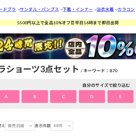
ードブラ
サンダル・パンプス
下着・インナー
浴衣
水着
カラコン
5500円以上で全品10%オフ⏰平日16時まで即日出荷
ラショーツ3点セット
キーワード：B70
自分のサイズで絞り込む
A
B
C
D
E
替え
発売日順
表示件数
48件