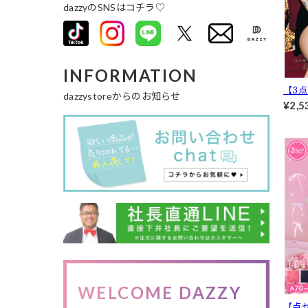
dazzyのSNSはコチラ♡
INFORMATION
【3
dazzystoreからのお知らせ
ーチ
¥2,5
ラジ
クショ
WELCOME DAZZY
【点