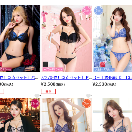
新作!【3点セット】バイ
7/27新作!【3点セット】ド
【三上悠亜着用】【3
ークロスコード育乳脇高
レッシーシアーレースブラジ
ト】クラシカルアーチ
30
¥2,508
¥2,530
(税込)
(税込)
(税込)
ジャー&フルバック&Tバ
ャー&フルバック&Tバックシ
ーブラジャー&フルバ
ョーツ[推し]
ョーツ[推し]
バックショーツ[推し]
7
5