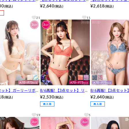
ンレース育乳脇高ブラジ
ンレース育乳脇高ブラジャー
ースコード育乳脇高ブ
30
¥2,640
¥2,618
(税込)
(税込)
(税込)
&バック透けフルバック
&バック透けフルバック&Tバ
ー&バック透けフルバ
ックショーツ[推し]
ックショーツ[推し]
バックショーツ[推し]
21
11
セット】ガーリーリボン
8/6再販!【3点セット】リボ
8/6再販!【3点セッ
スアップブラジャー&バ
ンコードレーシィブラジャー
ティフラワーブルーム
18
¥2,530
¥2,640
(税込)
(税込)
(税込)
透けフルバック&Tバッ
&バック透けフルバック&Tバ
高ブラジャー&フルバ
ーツ[推し]
ックショーツ[推し]
バックショーツ[推し]
19
5