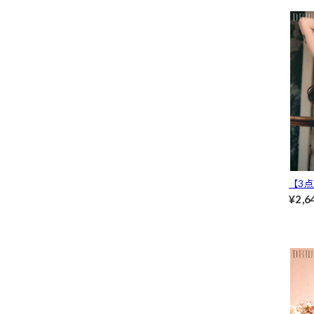
レー
フル
ツ[推
【3
ード
¥2,6
ック
クショ