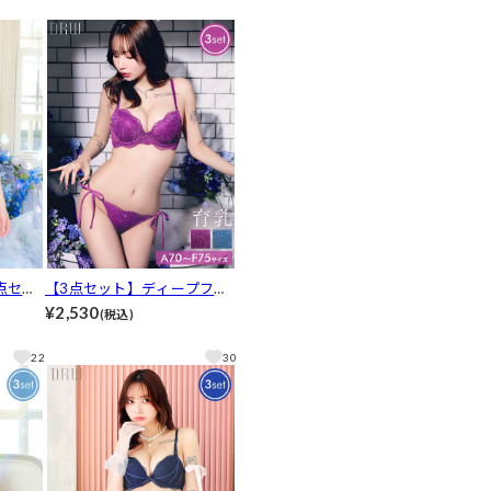
点セッ
【3点セット】ディープフロ
フラワ
ーラルレース育乳脇高ブラジ
¥2,530
(税込)
ック&T
ャー&サイド紐フルバック&T
バックショーツ[推し]
22
30