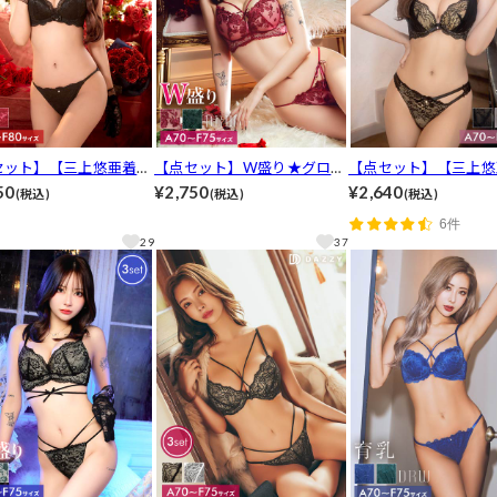
セット】【三上悠亜着
【点セット】W盛り★グロッ
【点セット】【三上悠
エレガントカシュクール
シーローズ育乳脇高ブラジャ
用】ヌーディベールセ
50
¥2,750
¥2,640
(税込)
(税込)
(税込)
スブラジャー&バック透
ー＆フルバックショーツ＆T
育乳ブラジャー&バッ
6件
ルバック&Tバックショ
バックショーツ[推し]
フルバックショーツ&
29
37
推し]
クショーツ [推し]