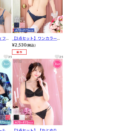
ィファ
【3点セット】ワンカラーコ
ブラジ
ード育乳脇高ブラジャー&バ
¥2,530
(税込)
バック
ック透けフルバック&Tバッ
し]
クショーツ[推し]
35
25
ールレ
【3点セット】【かとゆり着