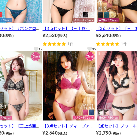
点セット】リボンクロス
【3点セット】【三上悠亜着
【3点セット】【三上
シィブラジャー&フルバ
用】エレガントグロウレース
用】ビューティーレー
30
¥2,530
¥2,640
(税込)
(税込)
(税込)
Tバックショーツ[推し]
育乳脇高ブラジャー&フルバ
ロス育乳ブラジャー&
1件
1件
ック&Tバックショーツ[推し]
透けフルバック&Tバ
17
39
ョーツ[推し]
点セット】【三上悠亜着
【3点セット】ディープアイ
【点セット】ノワール
W盛り★リュクスシアー
ラッシュレース育乳脇高ブラ
ルレースブラジャー&
60
¥2,640
¥2,750
(税込)
(税込)
(税込)