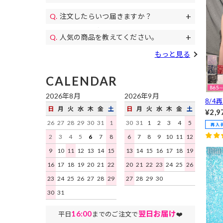
11,000円(税込)以上のご注文で送料無料
パンプス、
代金引換、クレジットカード、各携帯キ
になります。毎月イベントで送料無料の
コスプレ、カラコン等もご用意♪
注文したらいつ届きますか？
土日祝日も午後遅くまで当日発送しており
ャリア決済、RPay(楽天Pay)、NP後払
日もあります。
すぐにお届けします。
予約商品を除き、平日は16時まで、土日
い、Paidyがご利用いただけます。
人気の商品を教えてください。
祝日は15時までのご注文を原則として当
デイジーストアで人気の商品はこちらの
日発送いたします。地域ごとにお届け迄
もっと見る
ランキング
をご確認ください。
にかかる日数はこちらをご確認くださ
い。
CALENDAR
2026年8月
2026年9月
8/4
日
月
火
水
木
金
土
日
月
火
水
木
金
土
上悠
¥2,9
ディ
26
27
28
29
30
31
1
30
31
1
2
3
4
5
フル
2
3
4
5
6
7
8
6
7
8
9
10
11
12
バック
9
10
11
12
13
14
15
13
14
15
16
17
18
19
16
17
18
19
20
21
22
20
21
22
23
24
25
26
23
24
25
26
27
28
29
27
28
29
30
30
31
16:00
翌日お届け
平日
までのご注文で
❤️