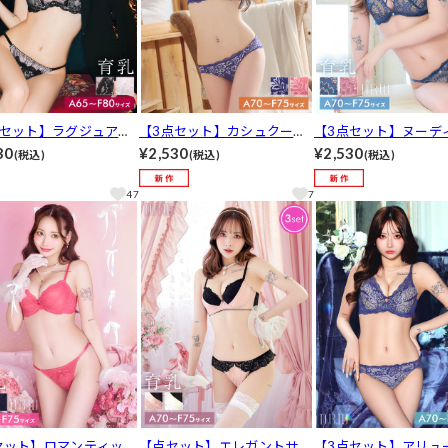
点セット】ラグジュアリ
【3点セット】カシュクール
【3点セット】ヌーデ
ュールレース育乳脇高ブ
フラワーレーシィブラジャー
ンシーコード育乳脇高
30
¥2,530
¥2,530
(税込)
(税込)
(税込)
ャー&フルバック&Tバッ
&バック透けフルバック&Tバ
ャー&バック透けフル
ーツ[推し]
ックショーツ[推し]
&Tバックショーツ[推
47
7
セット】ロマンティック
【点セット】エレガントサテ
【3点セット】アリュ