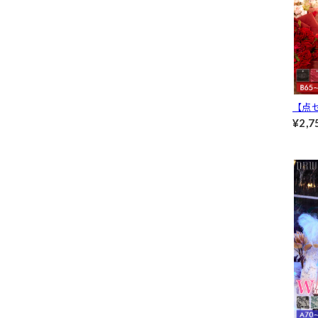
【点
用】
¥2,7
レー
けフ
ーツ[