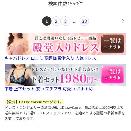
検索件数
1560
件
1
2
3
…
33
キャバドレス 口コミ 高評価 殿堂入り 人気ドレス
下着 上下セット 安い プチプラ 可愛い おすすめ
【公式】DazzyStoreのページです。
ドレス・ランジェリーの激安通販はDazzyStore。商品代金11000円以上で
送料無料です。週3日ドレス・ランジェリーを始めとする話題の最新商品を
入荷しております。