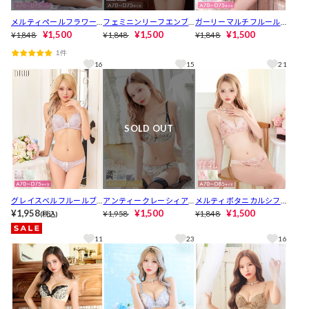
メルティペールフラワー
フェミニンリーフエンブ
ガーリーマルチフルール
ブラジャー&フルバックシ
¥1,500
ロイダリーブラジャー&フ
¥1,500
ブラジャー&フルバックシ
¥1,500
¥1,848
¥1,848
¥1,848
ョーツ[推し][人気]
ルバックショーツ[推し]
ョーツ[推し][人気]
1件
[人気]
16
15
21
SOLD OUT
グレイスベルフルールブ
アンティークレーシィア
メルティボタニカルシフ
ラジャー&フルバックショ
¥1,958
イビー育乳ブラジャー&バ
¥1,500
ォン育乳ブラジャー&フル
¥1,500
¥1,958
¥1,848
(税込)
ーツ[推し][人気]
ック透けフルバックショ
バックショーツ[推し][人
ーツ[推し][人気]
気]
11
23
16