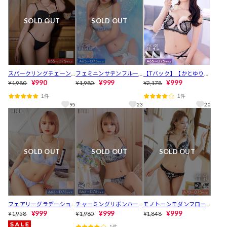
SOLD OUT
SOLD OUT
スパークリングチェーン
フェミニンサテンフルー
【Tバック】【かとゆり着
ブラジャー&フルバックシ
¥990
レット育乳ブラジャー&フ
¥999
用】パステルサテンクロ
¥999
¥1,980
¥1,980
¥2,178
ョーツ [推し][人気]
ルバックショーツ [推し]
スレーシィ育乳脇高ブラ
1件
1件
[人気]
ジャー&バック透けTバッ
95
23
20
クショーツ[推し]
SOLD OUT
SOLD OUT
SOLD OUT
フェアリーグラデーショ
チャーミングリボンハー
モノトーンモダンフロー
ンブラジャー&フルバック
¥999
トブラジャー&フルバック
¥999
ラル育乳脇高ブラジャー&
¥999
¥1,958
¥1,980
¥1,848
ショーツ[推し][人気]
ショーツ [推し][人気]
フルバックショーツ[推し]
1件