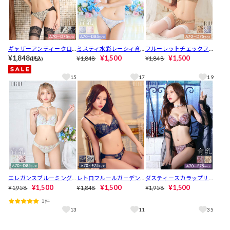
ギャザーアンティークロ
ミスティ水彩レーシィ育
フルーレットチェックフ
ーズブラジャー&フルバッ
¥1,848
乳ブラジャー&フルバック
¥1,500
リルブラジャー&フルバッ
¥1,500
¥1,848
¥1,848
(税込)
クショーツ[推し][人気]
ショーツ[推し][人気]
クショーツ[推し][人気]
15
17
19
エレガンスブルーミング
レトロフルールガーデン
ダスティースカラップリ
育乳ブラジャー&フルバッ
¥1,500
ブラジャー&フルバックシ
¥1,500
リー育乳ブラジャー&バッ
¥1,500
¥1,958
¥1,848
¥1,958
クショーツ[推し][人気]
ョーツ[推し][人気]
ク透けフルバックショー
1件
ツ[推し][人気]
13
11
35