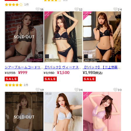
[人気]
1件
18
12
24
SOLD OUT
シアーブルームコードリ
【Tバック】ヴィーナスシ
【Tバック】【三上悠亜着
ングブラジャー&フルバッ
¥999
ルエットレースブラジャ
¥1,500
用】ノーブルレーシィホ
¥1,980
¥1,958
¥1,980
(税込)
クショーツ[推し][人気]
ー&バック透けTバックシ
ール育乳ブラジャー&バッ
ョーツ[推し][人気]
ク透けTバックショーツ
1件
[推し][人気]
19
34
33
SOLD OUT