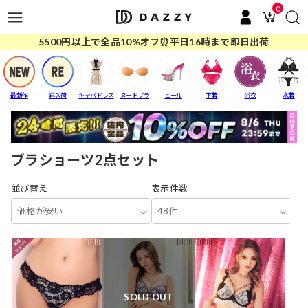
0
5500円以上で全品10%オフ⏰平日16時まで即日出荷
最新作
再入荷
キャバドレス
ヌードブラ
ヒール
下着
浴衣
水着
ブラショーツ2点セット
並び替え
表示件数
価格が安い
48件
SOLD OUT