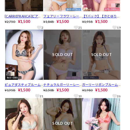
[CARRIEFRANCA]ビアン
フェアリーフラワーレー
【Tバック】【かとゆり着
カレーシィブラセット[推
¥1,500
スブラジャー&フルバック
¥1,500
用】ラフィネブロッサム
¥1,500
¥2,750
¥1,848
¥1,958
し]
ショーツ[推し][人気]
レースブラジャー&Tバッ
2
21
19
クショーツ[推し][人気]
SOLD OUT
SOLD OUT
ピュアダスティブルーム
ナチュラルガーリーレー
ガーリーリボンブルーム
ブラジャー&フルバックシ
¥1,500
スブラジャー&フルバック
¥1,500
ブラジャー&フルバックシ
¥1,500
¥1,958
¥2,508
¥1,980
ョーツ[推し][人気]
ショーツ [推し]
ョーツ[推し][人気]
21
10
26
SOLD OUT