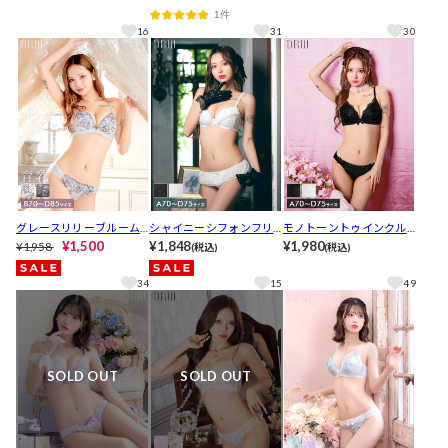
ーレースブラジャー&バッ
ス育乳脇高ブラジャー&T
フルバックショーツ[推し]
1件
ク透けフルバックショー
バックショーツ[推し][人
[人気]
16
31
30
ツ[推し]
気]
グレースリリーブルーム
シャイニーシフォンフリ
モノトーントゥインクル
育乳ブラジャー&フルバッ
¥1,500
ルブラジャー&フルバック
¥1,848
チュールブラジャー&フル
¥1,980
¥1,958
(税込)
(税込)
クショーツ[推し][人気]
ショーツ[推し][人気]
バックショーツ[推し][人
気]
34
15
49
SOLD OUT
SOLD OUT