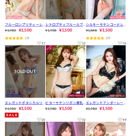
フルーロンプリティーレ
レトロプティフルールブ
シルキーサテンコードレ
ースブラジャー&フルバッ
¥1,500
ラジャー&フルバックショ
¥1,500
ース育乳ブラジャー&フル
¥1,500
¥1,980
¥1,958
¥1,848
クショーツ[推し][人気]
ーツ[推し][人気]
バックショーツ[推し][人
1件
2件
気]
17
12
76
SOLD OUT
エレガントボタニカルリ
ビターサテンリボン育乳
エレガントアンダーレー
リー育乳ブラジャー&フル
¥1,500
脇高ブラジャー&フルバッ
¥1,500
スコード育乳ブラジャー&
¥1,500
¥1,980
¥1,980
¥1,980
バックショーツ [推し][人
クショーツ[推し][人気]
バック透けフルバックシ
気]
ョーツ[推し][人気]
20
32
49