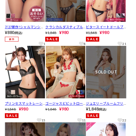
7/27新作!シャルマンシア
クラシカルダスティブル
ビタースイートドールブ
ーローズバック透けフル
¥880
ームブラジャー&フルバッ
¥980
ラジャー&フルバックショ
¥980
¥1,848
¥1,848
(税込)
バックショーツ単品[おそ
クショーツ [推し][人気]
ーツ[推し][人気]
ろいショーツ]
1
8
21
SOLD OUT
プリンセスマットレーシ
ゴージャスビビットロー
ジュエリーブルームフリ
ィブラジャー&フルバック
¥980
ズブラジャー&バック透け
¥980
ルブラジャー&フルバック
¥1,848
¥1,848
¥1,848
(税込)
ショーツ[推し][人気]
フルバックショーツ [推
ショーツ[推し][人気]
し][人気]
15
11
22