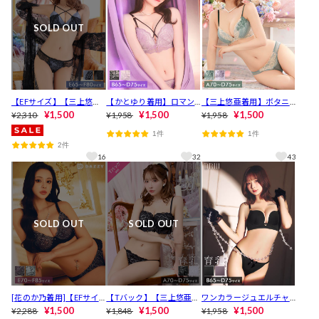
SOLD OUT
【EFサイズ】【三上悠亜
【かとゆり着用】ロマン
【三上悠亜着用】ボタニ
着用】ダスティーサテン
¥1,500
ティックスカラップコー
¥1,500
カルチュールレーシィブ
¥1,500
¥2,310
¥1,958
¥1,958
クロスレーシィブラジャ
ドブラジャー&バック透け
ラジャー&フルバックショ
1件
1件
ー&バック透けフルバック
フルバックショーツ[推し]
ーツ[推し][人気]
2件
ショーツ[推し]
[人気]
16
32
43
SOLD OUT
SOLD OUT
[花のか乃着用]【EFサイ
【Tバック】【三上悠亜着
ワンカラージュエルチャ
ズ】ボタニカルダスティ
¥1,500
用】シュクレフリルレー
¥1,500
ーム育乳脇高ブラジャー&
¥1,500
¥2,288
¥1,848
¥1,958