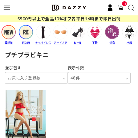
0
5500円以上で全品10%オフ⏰平日16時まで即日出荷
最新作
再入荷
キャバドレス
ヌードブラ
ヒール
下着
浴衣
水着
プチプラビキニ
並び替え
表示件数
お気に入り登録数
48件