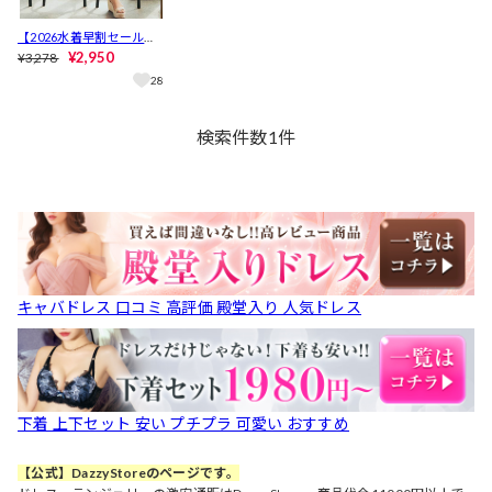
【2026水着早割セール】
[2点SET]フリルバンドゥ
¥2,950
¥3,278
ビキニ【dazzy beach/20
28
26ビキニ】
検索件数
1
件
キャバドレス 口コミ 高評価 殿堂入り 人気ドレス
下着 上下セット 安い プチプラ 可愛い おすすめ
【公式】DazzyStoreのページです。