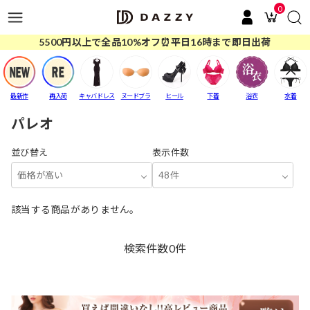
0
5500円以上で全品10%オフ⏰平日16時まで即日出荷
最新作
再入荷
キャバドレス
ヌードブラ
ヒール
下着
浴衣
水着
パレオ
並び替え
表示件数
価格が高い
48件
該当する商品がありません。
検索件数
0
件