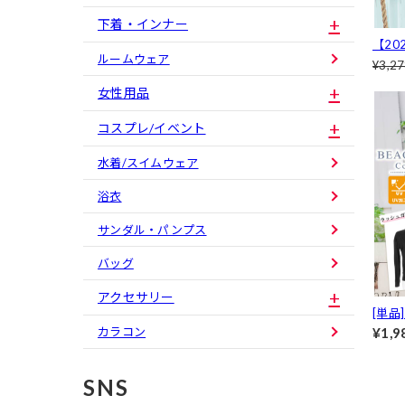
下着・インナー
【20
ルームウェア
ック
¥3,2
ス【da
女性用品
ニ】
コスプレ/イベント
水着/スイムウェア
浴衣
サンダル・パンプス
バッグ
アクセサリー
[単品
シュガ
カラコン
¥1,9
ch/
SNS