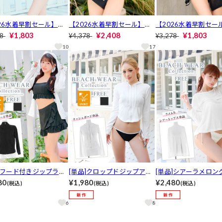
26水着早割セール】バ
【2026水着早割セール】ク
【2026水着早割セー
カット長袖シアートップ
ロシェ編み長袖トップス【da
イドドロストシアー長
¥1,803
¥2,408
¥1,803
78
¥4,378
¥3,278
zzy beach/2026ビキ
zzy beach/2026ビキニ】
プス【dazzy beach/2
10
17
キニ】
]フード付きジップラッ
[単品]クロップドジップアッ
[単品]シアーラメロン
ード/水着【dazzy bea
プUVカットラッシュガード/
ーブラッシュガード/
80
¥1,980
¥2,480
(税込)
(税込)
(税込)
0ビキニ】
水着【dazzy beach/2026ビ
azzy beach/2026ビ
キニ】
6
8