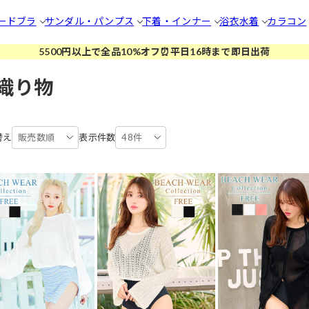
ードブラ
サンダル・パンプス
下着・インナー
浴衣
水着
カラコン
5500円以上で全品10%オフ⏰平日16時まで即日出荷
織り物
替え
販売数順
表示件数
48件