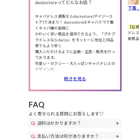
dazzystoreってどんなお店？
下着
キャバドレス通販ならdazzystore(デイジース
トア)で決まり！ dazzystoreはキャバクラで働
【公式
くキャバ嬢の皆様に
ドレス
かわいく安い商品を提供できるよう、「プチプ
新商
ラドレスならdazzy」をモットーに他社と同品
質でもより安く
購入いただけるように企画・生産・販売を行っ
ております。
可愛い・セクシー・大人っぽいキャバドレスの
デザインや、
小さいサイズから大きいサイズまで商品数は豊
続きを見る
富に❤
人気のミニドレス・ロングドレスの他にも、
高級ドレス・韓国ドレス、結婚式・特別な日に
ピッタリのパーティードレスや、
FAQ
私服や同伴で使えるワンピースも多数取り扱っ
ているので、
よく寄せられる質問にお答えします♡
シチュエーションやニーズによってドレスが選
べます。
送料はかかりますか？
また、送料無料やセールも随時開催！
送料は全国一律690円(税込)になります。
お得なクーポンも配布!下着やアクセサリー、
支払い方法は何がありますか？