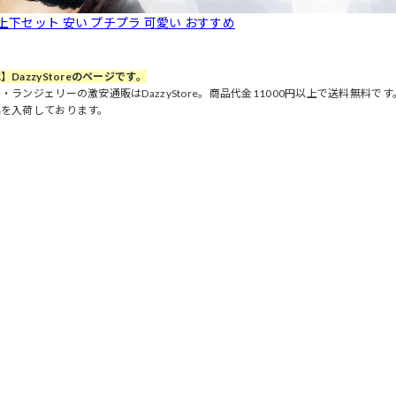
 上下セット 安い プチプラ 可愛い おすすめ
】DazzyStoreのページです。
・ランジェリーの激安通販はDazzyStore。商品代金11000円以上で送料無料
品を入荷しております。