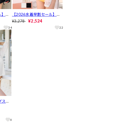
ル】サ
【2026水着早割セール】フ
袖トッ
ロントリボンボレロカーディ
¥2,524
¥3,278
026ビ
ガン【dazzy beach/2026ビ
34
22
キニ】
グスリ
水着【d
キニ】
6