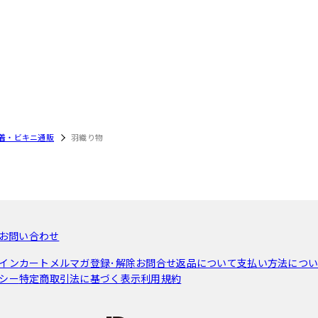
着・ビキニ通販
羽織り物
お問い合わせ
イン
カート
メルマガ登録･解除
お問合せ
返品について
支払い方法につ
シー
特定商取引法に基づく表示
利用規約