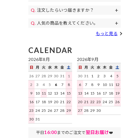
11,000円(税込)以上のご注文で送料無料
パンプス、
代金引換、クレジットカード、各携帯キ
になります。毎月イベントで送料無料の
コスプレ、カラコン等もご用意♪
注文したらいつ届きますか？
土日祝日も午後遅くまで当日発送しており
ャリア決済、RPay(楽天Pay)、NP後払
日もあります。
すぐにお届けします。
予約商品を除き、平日は16時まで、土日
い、Paidyがご利用いただけます。
人気の商品を教えてください。
祝日は15時までのご注文を原則として当
デイジーストアで人気の商品はこちらの
日発送いたします。地域ごとにお届け迄
もっと見る
ランキング
をご確認ください。
にかかる日数はこちらをご確認くださ
い。
CALENDAR
2026年8月
2026年9月
日
月
火
水
木
金
土
日
月
火
水
木
金
土
26
27
28
29
30
31
1
30
31
1
2
3
4
5
2
3
4
5
6
7
8
6
7
8
9
10
11
12
9
10
11
12
13
14
15
13
14
15
16
17
18
19
16
17
18
19
20
21
22
20
21
22
23
24
25
26
23
24
25
26
27
28
29
27
28
29
30
30
31
16:00
翌日お届け
平日
までのご注文で
❤️