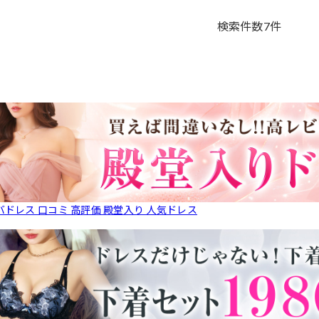
検索件数
7
件
バドレス 口コミ 高評価 殿堂入り 人気ドレス