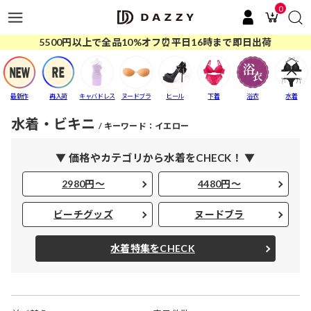
0
5500円以上で全品10%オフ⏰平日16時まで即日出荷
最新作
再入荷
キャバドレス
ヌードブラ
ヒール
下着
浴衣
水着
水着・ビキニ
キーワード：イエロー
▼ 価格やカテゴリから水着をCHECK！ ▼
2980円～
4480円～
ビーチグッズ
ヌードブラ
水着特集をCHECK