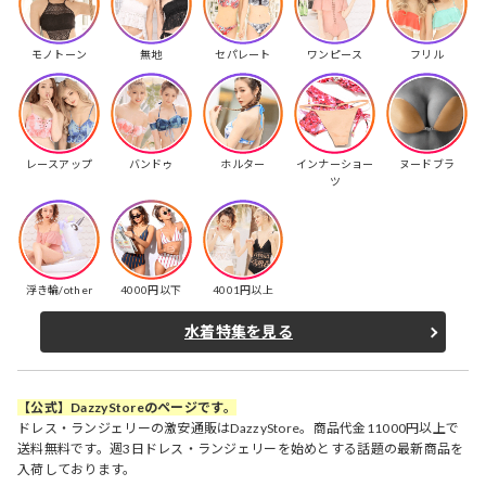
モノトーン
無地
セパレート
ワンピース
フリル
レースアップ
バンドゥ
ホルター
インナーショー
ヌードブラ
ツ
浮き輪/other
4000円以下
4001円以上
水着特集を見る
【公式】DazzyStoreのページです。
ドレス・ランジェリーの激安通販はDazzyStore。商品代金11000円以上で
送料無料です。週3日ドレス・ランジェリーを始めとする話題の最新商品を
入荷しております。