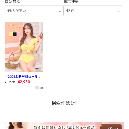
並び替え
表示件数
価格が高い
48件
【2026水着早割セール】
[2点SET]ツイストワンシ
¥2,950
¥3,278
ョルダーバンドゥビキニ/
50
水着【dazzy beach/2026
ビキニ】
検索件数
1
件