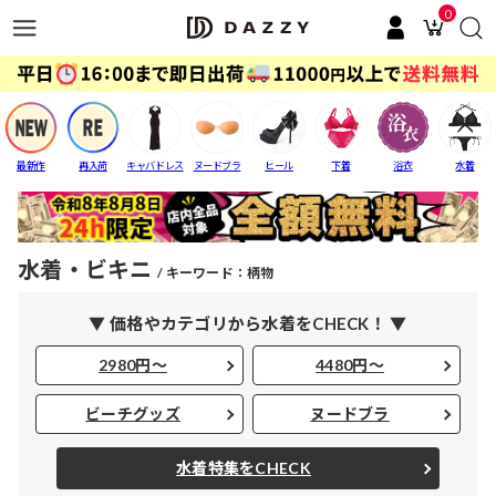
0
最新作
再入荷
キャバドレス
ヌードブラ
ヒール
下着
浴衣
水着
水着・ビキニ
キーワード：柄物
▼ 価格やカテゴリから水着をCHECK！ ▼
2980円～
4480円～
ビーチグッズ
ヌードブラ
水着特集をCHECK