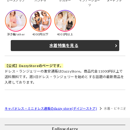
レースアップ
バンドゥ
ホルター
インナーショー
ヌードブラ
ツ
浮き輪/other
4000円以下
4001円以上
水着特集を見る
【公式】DazzyStoreのページです。
ドレス・ランジェリーの激安通販はDazzyStore。商品代金11000円以上で
送料無料です。週3日ドレス・ランジェリーを始めとする話題の最新商品を
入荷しております。
キャバドレス・ミニドレス通販のdazzy store(デイジーストア)
水着・ビキニ通
Follow dazzy