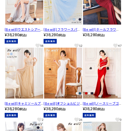
[Be will]ウエストシアー
[Be will] フラワースパン
[Be will] ホールフラワー
ビジューベアトップマー
¥38,280
コール刺繍キャミソール
¥38,280
ビジューホルターネック
¥38,280
(税込)
(税込)
(税込)
メイドロングキャバドレ
チュールスリットAライン
ロングキャバドレス[A-01
ス[A-0111]
ロングキャバドレス
85]
58
12
47
[Be will]キャミソールプ
[Be will]オフショルビジ
[Be will]ノースリーブゴ
リーツビジューウエスト
¥38,280
ューサイドシアースリッ
¥38,280
ージャスビジュースリッ
¥38,280
(税込)
(税込)
(税込)
シアーAラインロングキャ
トタイトロングキャバド
トタイトロングキャバド
バドレス[A-0206]
レス[A-0204]
レス[A-0202]
2
26
0