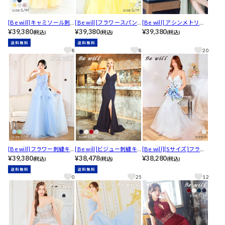
[Be will]キャミソール刺
[Be will]フラワースパン
[Be will] アシンメトリー
繍レーススピンドルAライ
¥39,380
コール刺繍チュールキャ
¥39,380
ウエストシアービジュー
¥39,380
(税込)
(税込)
(税込)
ンロングキャバドレス[A-
ミソールAラインロングキ
ノースリーブロングキャ
0128]
ャバドレス
バドレス[A-0187]
8
8
20
[Be will]フラワー刺繍キ
[Be will]ビジュー刺繍キ
[Be will][Sサイズ]フラワ
ャミソールレースアップ
¥39,380
ャミソールマーメイドロ
¥38,478
ーレースアップチュール
¥38,280
(税込)
(税込)
(税込)
チュールAラインロングキ
ングキャバドレス[A-012
マーメイドロングキャバ
ャバドレス[A-0193]
2]
ドレス
0
25
12