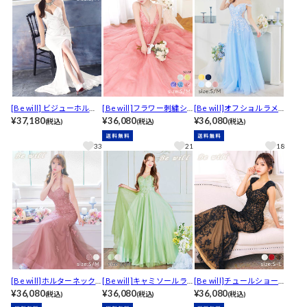
[Be will] ビジューホルタ
[Be will]フラワー刺繍シ
[Be will]オフショルラメ
ーネックサイドシアーノ
¥37,180
ャイニーチュールAライン
¥36,080
フラワー刺繍サイドシア
¥36,080
(税込)
(税込)
(税込)
ースリーブ ロングキャバ
ロングキャバドレス[A-01
ーAラインロングキャバド
ドレス[A-0164 ]
23]
レス[A-0106]
33
21
18
[Be will]ホルターネック
[Be will]キャミソールラ
[Be will]チュールショー
フラワー刺繍チュールマ
¥36,080
メフラワーチュールAライ
¥36,080
ル付きオールビジューレ
¥36,080
(税込)
(税込)
(税込)
ーメイドロングキャバド
ンロングキャバドレス[A-
ースロングキャバドレス