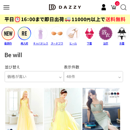
0
最新作
再入荷
キャバドレス
ヌードブラ
ヒール
下着
浴衣
水着
Be will
並び替え
表示件数
価格が高い
48件