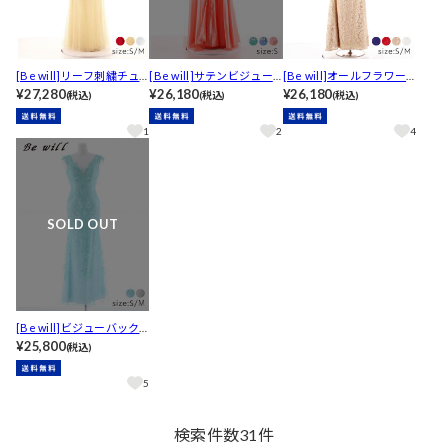
[Be will]リーフ刺繍チュ
[Be will]サテンビジュー
[Be will]オールフラワー
ールベアトップタイトロ
¥27,280
ホルターネックAラインロ
¥26,180
レースアオザイ風タイト
¥26,180
(税込)
(税込)
(税込)
ングキャバドレス[D5176]
ングキャバドレス[D5173]
ロングキャバドレス[D518
0]
1
2
4
SOLD OUT
[Be will]ビジューバック
カットレースアップノー
¥25,800
(税込)
スリーブマーメイドロン
グドレス[D5102]
5
検索件数
31
件