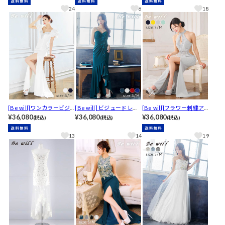
レス[A-0121]
0116]
[A-0126]
24
6
18
[Be will]ワンカラービジ
[Be will] ビジュードレー
[Be will]フラワー刺繍ア
ュー刺繍ボリュームフリ
¥36,080
ププリーツスリットキャ
¥36,080
メスリビジューシアース
¥36,080
(税込)
(税込)
(税込)
ル袖タイトロングキャバ
ミソールロングキャバド
リットタイトロングキャ
ドレス
レス[A-0186]
バドレス[A-0206]
13
14
19