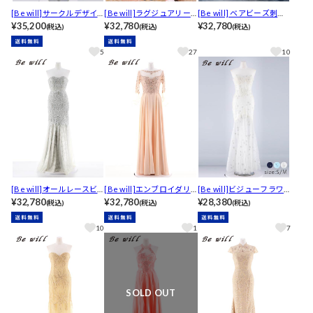
[Be will]サークルデザイ
[Be will]ラグジュアリー
[Be will] ベアビーズ刺繍
ンレースアップチュール
¥35,200
ビジュー刺繍スリットマ
¥32,780
スピンドルプリンセス ロ
¥32,780
(税込)
(税込)
(税込)
ショートインロングキャ
ーメイドロングキャバド
ングキャバドレス[H-4401
バドレス[D4978]
レス[H-4407]
]
5
27
10
[Be will]オールレースビ
[Be will]エンブロイダリ
[Be will]ビジューフラワ
ジューベアトップマーメ
¥32,780
ービジューシフォンAライ
¥32,780
ー刺繍シアーマーメイド
¥28,380
(税込)
(税込)
(税込)
イドロングキャバドレス
ンロングキャバドレス[D4
ロングキャバドレス[D516
[D4827]
933]
2]
10
1
7
SOLD OUT