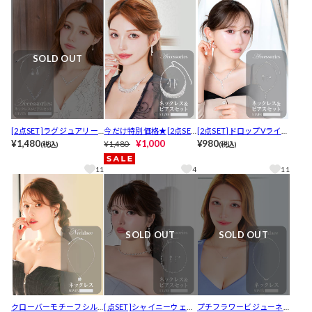
SOLD OUT
[2点SET]ラグジュアリー
今だけ特別価格★[2点SE
[2点SET]ドロップVライン
フラワーモチーフネック
¥1,480
T]ゴージャスドレープビ
¥1,000
ビジューネックレス＆ピ
¥980
¥1,480
(税込)
(税込)
レス＆ピアスセット
ジューネックレス＆ピア
アスセット[店内アクセ]
スセット[店内アクセ]
11
4
11
SOLD OUT
SOLD OUT
クローバーモチーフシル
[点SET]シャイニーウェー
プチフラワービジューネ