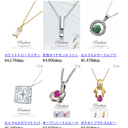
ホワイトトパーズバゲッ
天然ダイヤモンドソリッ
エメラルドサークルフラ
トカットペンダントゴー
¥6,578
ドペンダント
¥4,800
ワーペンダント
¥5,478
(税込)
(税込)
(税込)
ルド
3
6
4
エメラルドホワイトトパ
オープンハートルビーペ
ボウタイブラウスルビー
ーズペンダント
¥5,280
ンダント
¥4,928
ペンダント
¥4,928