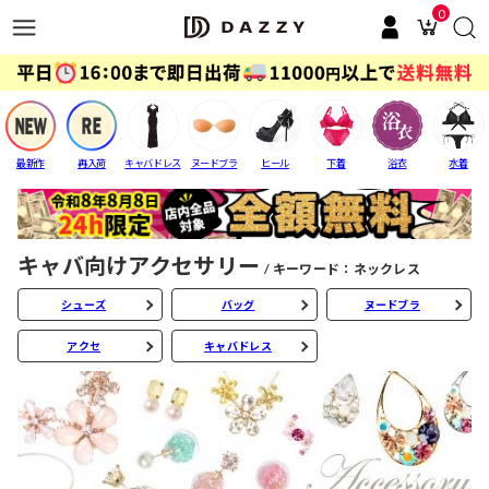
0
最新作
再入荷
キャバドレス
ヌードブラ
ヒール
下着
浴衣
水着
キャバ向けアクセサリー
キーワード：ネックレス
シューズ
バッグ
ヌードブラ
アクセ
キャバドレス