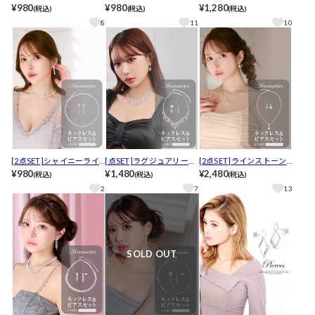
バービジューネックレス
¥980
ブビジューネックレス＆
¥980
ックレス[店内アクセ]
¥1,280
(税込)
(税込)
(税込)
[店内アクセ]
ピアスセット[店内アクセ]
8
11
10
[2点SET]シャイニーライ
[点SET]ラグジュアリード
[2点SET]ラインストーン
ンストーンネックレス＆
¥980
ロップビジューネックレ
¥1,480
ドロップビジューネック
¥2,480
(税込)
(税込)
(税込)
ピアスセット[店内アクセ]
ス＆ピアスセット[店内ア
レス＆ピアスセット[店内
2
7
13
クセ]
アクセ]
SOLD OUT