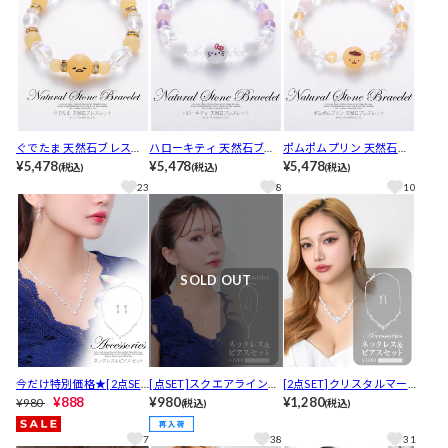
ぐでたま 天然石ブレスレ
ハローキティ 天然石ブレ
ポムポムプリン 天然石ブ
ット
¥5,478
スレット
¥5,478
レスレット
¥5,478
(税込)
(税込)
(税込)
23
8
10
SOLD OUT
今だけ特別価格★[2点SE
[点SET]スクエアラインシ
[2点SET]クリスタルマー
T]エレガントラインスト
¥888
ルバーストーンネックレ
¥980
キスビジューネックレス
¥1,280
¥980
(税込)
(税込)
ーンビジューネックレス
ス＆ピアスセット[店内ア
＆ピアスセット
＆ピアスセット
クセ]
7
38
31