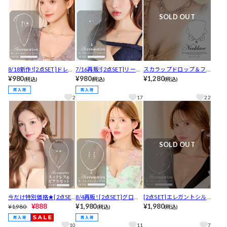
SOLD OUT
8/18新作![2点SET]ドレッ
7/16再販![2点SET]リーフ
スカラップドロップ＆フ
シーラインストーンネッ
¥980
ドロップビジューネック
¥980
ラワービジューネックレ
¥1,280
(税込)
(税込)
(税込)
クレス＆ピアスセット
レス＆ピアスセット
ス[店内アクセ]
2
17
22
SOLD OUT
今だけ特別価格★[2点SE
8/4再販! [2点SET]グロリ
[2点SET]エレガントシル
T]スクエアカットビジュ
¥888
アスリーフビジューネッ
¥1,980
バーストーンラインネッ
¥1,980
¥1,980
(税込)
(税込)
ーネックレス＆ピアスセ
クレス＆ピアスセット
クレス＆ピアスセット
ット[店内アクセ]
10
11
7