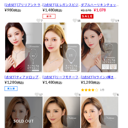
[2点SET]ブリリアントラ
[2点SET]エレガンスビジ
ダブルハーリキンチェッ
インストーンネックレス
¥980
ューネックレス＆ピアス
¥1,480
クピアス単品［アクセサ
¥1,078
¥2,178
(税込)
(税込)
＆ピアスセット[店内アク
セット[店内アクセ]
リー］
セ]
7
18
19
[点SET]ティアドロップビ
[2点SET]リーフモチーフ
[2点SET]Vライン×輝きビ
ジューネックレス＆ピア
¥1,280
ビジューネックレス＆ピ
¥1,480
ジューネックレス＆ピア
¥1,280
(税込)
(税込)
(税込)
スセット
アスセット
スセット[店内アクセ]
1件
17
6
8
SOLD OUT