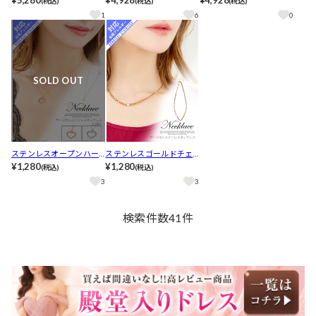
(税込)
(税込)
(税込)
1
6
0
SOLD OUT
ステンレスオープンハー
ステンレスゴールドチェ
トネックレス
¥1,280
ーンネックレス
¥1,280
(税込)
(税込)
3
3
検索件数
41
件