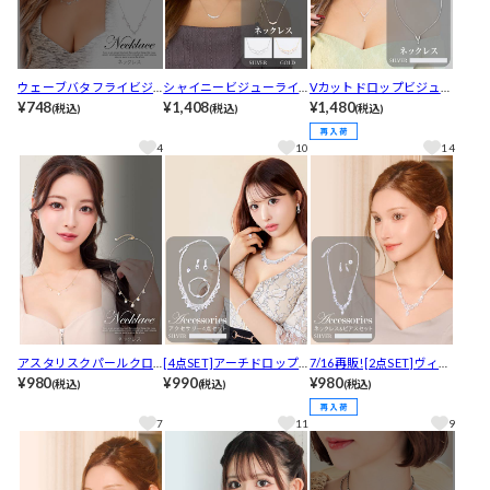
ウェーブバタフライビジ
シャイニービジューライ
Vカットドロップビジュー
ューネックレス
¥748
ンネックレス
¥1,408
ネックレス
¥1,480
(税込)
(税込)
(税込)
4
10
14
アスタリスクパールクロ
[4点SET]アーチドロップ
7/16再販![2点SET]ヴィー
スネックレス
¥980
ラインビジューネックレ
¥990
ナスリーフビジューネッ
¥980
(税込)
(税込)
(税込)
ス＆ブレスレット＆リン
クレス＆ピアスセット
グ＆ピアスセット
7
11
9