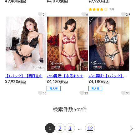
ラプロデュース/WhipBu
¥7,480
ブラジャー&フルバックシ
¥4,070
ース/WhipBunny】Pleat
¥7,920
(税込)
(税込)
(税込)
nny】Dot Ribbon Tulle B
ョーツ［大人気］
s Bijou Rose Bra&Shorts
1件
ra&T-back / ドットリボン
/ プリーツビジューローズ
24
6
29
チュールブラ＆Tバック
ブラ＆ショーツ[推し]
[推し]
【Tバック】【明日花キラ
7/23再販!【永尾まりや着
7/23再販!【Tバック】
ラプロデュース/WhipBu
¥7,920
用】【Reinest】ラディア
¥4,180
【永尾まりや着用】【Rei
¥4,180
(税込)
(税込)
(税込)
nny】Pleats Bijou Rose
ントブロッサムブラジャ
nest】ラディアントブロ
Bra&T-back / プリーツビ
ー&バック透けフルバック
ッサムブラジャー&バック
65
22
31
ジューローズブラ＆Tバッ
ショーツ［大人気］
透けTバックショーツ［大
ク[推し]
人気］
検索件数
542
件
1
2
3
…
12