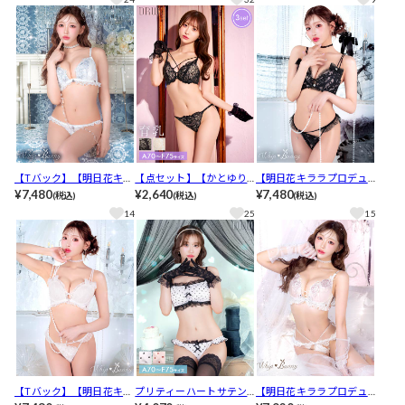
フォンブラ＆ショーツ[推
し]
【Tバック】【明日花キラ
【点セット】【かとゆり
【明日花キララプロデュ
ラプロデュース/WhipBu
¥7,480
着用】ミスティックヌー
¥2,640
ース/WhipBunny】Dot R
¥7,480
(税込)
(税込)
(税込)
nny】Princess Lame Chi
ディーレース育乳脇高ブ
ibbon Tulle Bra&Shorts /
14
25
15
ffon Bra&T-back / プリン
ラジャー&フルバック&T
ドットリボンチュールブ
セスラメシフォンブラ＆T
バックショーツ[推し]
ラ＆ショーツ[推し]
バック[推し]
【Tバック】【明日花キラ
プリティーハートサテン
【明日花キララプロデュ