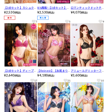
【3点セット】カシュクー
8/6再販!【3点セット】リ
ロマンティックドットチ
ルフラワーレーシィブラ
¥2,530
ボンコードレーシィブラ
¥2,530
ュールブラジャーフルバ
¥4,070
(税込)
(税込)
(税込)
ジャー&バック透けフルバ
ジャー&バック透けフルバ
ックショーツ
ック&Tバックショーツ[推
ック&Tバックショーツ[推
7
5
9
し]
し]
【3点セット】ディープア
【Reinest】【永尾まりや
アリュールグリッターフ
イラッシュレース育乳脇
¥2,640
着用】ルミナスリリーブ
¥4,180
ルールブラジャー&フルバ
¥3,600
(税込)
(税込)
(税込)
高ブラジャー&フルバック
ロッサムブラジャー&バッ
ックショーツ[推し]
17
21
10
&Tバックショーツ
ク透けフルバックショー
ツ[推し]