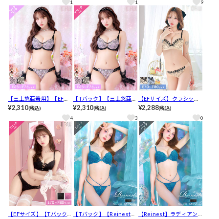
1
1
9
ショーツ[推し]
し]
【三上悠亜着用】【EFサ
【Tバック】【三上悠亜着
【EFサイズ】クラシック
イズ】シャイニーブルー
¥2,310
用】【EFサイズ】シャイ
¥2,310
リボンレースブラジャー&
¥2,288
(税込)
(税込)
(税込)
ムレースブラジャー&バッ
ニーブルームレースブラ
バック透けフルバックシ
4
3
0
ク透けハーフバックショ
ジャー&バック透けTバッ
ョーツ[推し]
ーツ［推し］
クショーツ［推し］
【EFサイズ】【Tバック】
【Tバック】【Reinest】
【Reinest】ラディアント