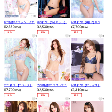
8/3新作!クラッシークロ
8/3新作!【3点セット】バ
7/31新作!【明日花キララ
スレースブラジャー&フル
¥2,530
イカラークロスコード育
¥2,530
プロデュース/WhipBunn
¥7,700
(税込)
(税込)
(税込)
バックショーツ[推し]
乳脇高ブラジャー&フルバ
y】Mermaid Aqua Shell
ック&Tバックショーツ[推
Bra&Shorts / マーメイド
2
7
3
し]
アクアシェルブラ＆ショ
ーツ[推し]
7/31新作!【Tバック】
7/31新作!カラフルフラワ
7/31新作!【EFサイズ】ブ
【明日花キララプロデュ
¥7,700
ーレースブラジャー&フル
¥2,530
ルーミングローズブラジ
¥2,310
(税込)
(税込)
(税込)
ース/WhipBunny】Mer
バックショーツ[推し]
ャー&フルバックショーツ
maid Aqua Shell Bra&T-
[推し]
3
3
2
back / マーメイドアクア
シェルブラ＆Tバック[推
し]