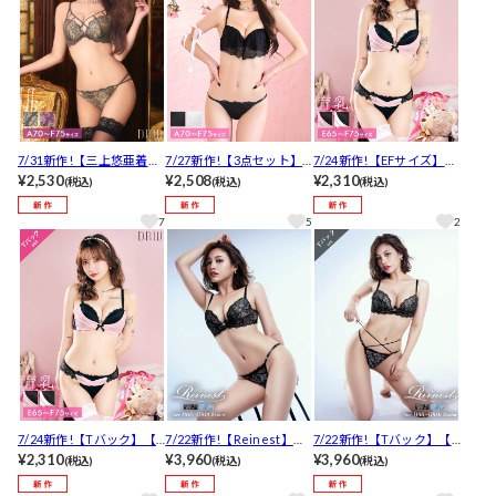
7/31新作!【三上悠亜着
7/27新作!【3点セット】
7/24新作!【EFサイズ】ド
用】【3点セット】センシ
¥2,530
ドレッシーシアーレース
¥2,508
レープシフォンレース育
¥2,310
(税込)
(税込)
(税込)
ュアルストリングブラジ
ブラジャー&フルバック&
乳脇高ブラジャー&バック
ャー&バック透けフルバッ
Tバックショーツ[推し]
透けハーフバックショー
7
5
2
ク&Tバックショーツ[推
ツ[推し]
し]
7/24新作!【Tバック】【E
7/22新作!【Reinest】ノ
7/22新作!【Tバック】【R
Fサイズ】ドレープシフォ
¥2,310
ーブルコードレースブラ
¥3,960
einest】ノーブルコード
¥3,960
(税込)
(税込)
(税込)
ンレース育乳脇高ブラジ
ジャー&バック透けフルバ
レースブラジャー&バック
ャー&バック透けTバック
ックショーツ[推し]
透けTバックショーツ[推