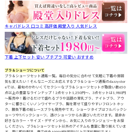
キャバドレス 口コミ 高評価 殿堂入り 人気ドレス
下着 上下セット 安い プチプラ 可愛い おすすめ
ブラ＆ショーツについて
ブラ＆ショーツセット通販一覧。毎日の気分に合わせて気軽に下着の雰囲
気も変えたい！そんなニーズにお応えするブラ＆ショーツ通販のdazzystor
eでは、最旬のかわいくてセクシーなブラ＆ショーツセットが取扱い数650
点以上の豊富なラインナップ！2点セット1,250円～、3点セットは1,980円
～販売中！着けるだけで盛れるブラや話題の育乳ブラ、ナイトブラ、アウ
ターに響きにくいノンワイヤーブラ、胸を寄せて盛りやすいフロントホッ
ク、勝負下着の総レースブラも発売中です。ショーツタイプはフルバックシ
ョーツやTバックショーツ、透けショーツからお選びいただけます。是非お
好きなカラー・サイズ・デザインから、お気に入りのランジェリーをお探
しください。ブラ&ショーツセット以外のアイテムも豊富に取り揃えていま
す。更に即日配送、商品代金10000円(税別)以上で送料無料です！