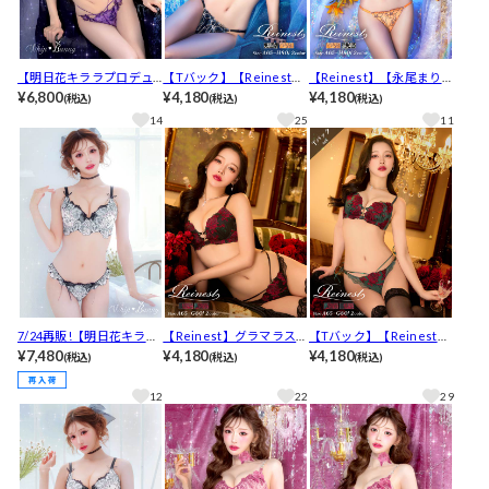
【明日花キララプロデュ
【Tバック】【Reinest】
【Reinest】【永尾まりや
ース/WhipBunny】Jewe
¥6,800
【永尾まりや着用】グラ
¥4,180
着用】グラマラスビビッ
¥4,180
(税込)
(税込)
(税込)
lry Bloom Lace Bra&Sho
マラスビビッドブロッサ
ドブロッサムブラジャー&
14
25
11
rts / ジュエリーブルーム
ムブラジャー&バック透け
バック透けフルバックシ
レースブラ＆ショーツ[推
Tバックショーツ[推し]
ョーツ[推し]
し]
7/24再販!【明日花キララ
【Reinest】グラマラスビ
【Tバック】【Reinest】
プロデュース/WhipBunn
¥7,480
ターローズブラジャー&バ
¥4,180
グラマラスビターローズ
¥4,180
(税込)
(税込)
(税込)
y】Lady Rose Embroider
ック透けフルバックショ
ブラジャー&バック透けT
y Bra&Shorts / レディロ
ーツ[推し]
バックショーツ[推し]
12
22
29
ーズエンブロイダリーブ
ラ＆ショーツ[推し]