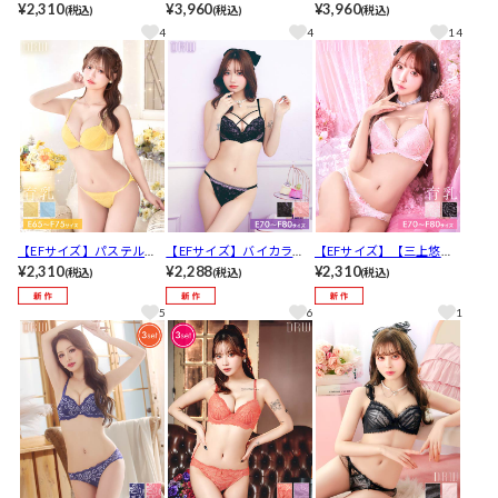
ワンカラーレースアップ
¥2,310
ラディアントフルールレ
¥3,960
フルールレースブラジャ
¥3,960
(税込)
(税込)
(税込)
ブラジャー&Tバックショ
ースブラジャー&バック透
ー&バック透けハーフバッ
4
4
14
ーツ[推し]
けTバックショーツ[推し]
クショーツ[推し]
【EFサイズ】パステルピ
【EFサイズ】バイカラー
【EFサイズ】【三上悠亜
ュアレース育乳脇高ブラ
¥2,310
レーシィサテンコードブ
¥2,288
着用】ドリーミーレース
¥2,310
(税込)
(税込)
(税込)
ジャー&フルバックショー
ラジャー&バック透けフル
アップ育乳脇高ブラジャ
ツ[推し]
バックショーツ[人気]
ー&バック透けフルバック
5
6
1
ショーツ[推し]