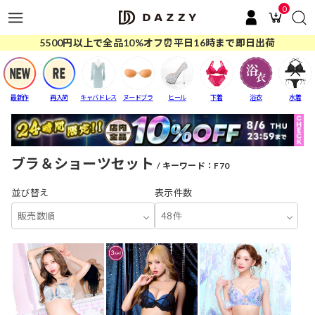
0
5500円以上で全品10%オフ⏰平日16時まで即日出荷
最新作
再入荷
キャバドレス
ヌードブラ
ヒール
下着
浴衣
水着
ブラ＆ショーツセット
キーワード：F70
並び替え
表示件数
販売数順
48件