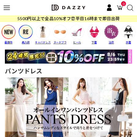
0
5500円以上で全品10%オフ⏰平日16時まで即日出荷
最新作
再入荷
キャバドレス
ヌードブラ
ヒール
下着
浴衣
水着
パンツドレス