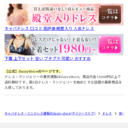
キャバドレス 口コミ 高評価 殿堂入り 人気ドレス
下着 上下セット 安い プチプラ 可愛い おすすめ
【公式】DazzyStoreのページです。
ドレス・ランジェリーの激安通販はDazzyStore。商品代金11000円以上で
送料無料です。週3日ドレス・ランジェリーを始めとする話題の最新商品を
入荷しております。
キャバドレス・ミニドレス通販のdazzy store(デイジーストア)
ドレス
安く