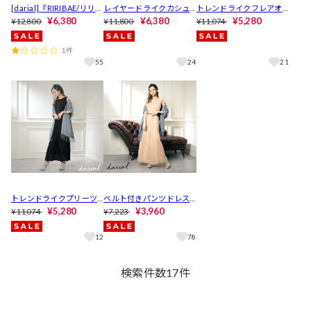
[darial]『RIRIBAE/リリ
レイヤードライクカシュ
トレンドライクフレアオ
ベ』コルセット風デザイ
¥6,380
クールオールインワンパ
¥6,380
ールインワンパンツドレ
¥5,280
¥12,800
¥11,800
¥11,074
ンパンツドレス
ンツドレス
ス new
1件
55
24
21
トレンドライクプリーツ
ベルト付きパンツドレス
オールインワンパンツド
¥5,280
［darial]
¥3,960
¥11,074
¥7,223
レス new
12
78
検索件数
17
件