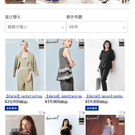
並び替え
表示件数
価格が高い
48件
【darial】jacket set pan
【darial】point lace pan
【darial】jaqurd peplum
ts dress / ジャケットセッ
¥20,900
ts setup / ポイントレース
¥19,800
set up / ジャガードペプラ
¥19,800
(税込)
(税込)
(税込)
トパンツドレス[SM/2サイ
パンツセットアップ[SM/2
ムセットアップ[SM/2サイ
ズ展開]
サイズ展開]
ズ展開]
4
8
5