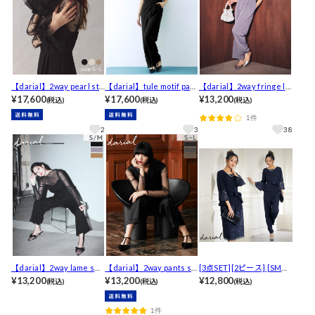
【darial】2way pearl str
【darial】tule motif pant
【darial】2way fringe la
ap pants dress / 2wayパ
¥17,600
s dress / チュールモチー
¥17,600
ce pants dress / 2wayフ
¥13,200
(税込)
(税込)
(税込)
ールストラップパンツド
フパンツドレス [SM/2サ
リンジレースパンツドレ
1件
レス [SML/3サイズ展開]
イズ展開]
ス[SLのみ/2サイズ展開]
2
3
38
【darial】2way lame set
【darial】2way pants se
[3点SET][2ピース] [SMサ
up / 2wayラメセットアッ
¥13,200
t dress / 2wayパンツセッ
¥13,200
イズ]ネックパールシンプ
¥12,800
(税込)
(税込)
(税込)
プ[SM/2サイズ展開]
トドレス [SML/3サイズ展
ル7分袖膝丈スカート・ロ
開]
ングパンツ3点セット[2サ
1件