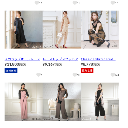
イズ展開]［darial］
16
10
11
スカラップオールレース
レーストップスセットア
Classic Embroidered La
セットアップパンツドレ
¥11,800
ップパンツドレス［daria
¥9,167
ce Jumpsuit
¥8,778
(税込)
(税込)
(税込)
ス
l］
6
90
64