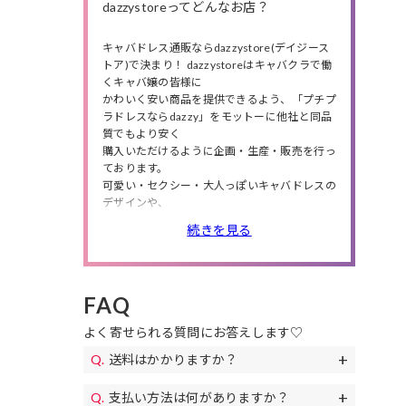
dazzystoreってどんなお店？
キャバドレス通販ならdazzystore(デイジース
トア)で決まり！ dazzystoreはキャバクラで働
くキャバ嬢の皆様に
かわいく安い商品を提供できるよう、「プチプ
ラドレスならdazzy」をモットーに他社と同品
質でもより安く
購入いただけるように企画・生産・販売を行っ
ております。
可愛い・セクシー・大人っぽいキャバドレスの
デザインや、
小さいサイズから大きいサイズまで商品数は豊
続きを見る
富に❤
人気のミニドレス・ロングドレスの他にも、
高級ドレス・韓国ドレス、結婚式・特別な日に
ピッタリのパーティードレスや、
FAQ
私服や同伴で使えるワンピースも多数取り扱っ
ているので、
よく寄せられる質問にお答えします♡
シチュエーションやニーズによってドレスが選
べます。
送料はかかりますか？
また、送料無料やセールも随時開催！
送料は全国一律690円(税込)になります。
お得なクーポンも配布!下着やアクセサリー、
支払い方法は何がありますか？