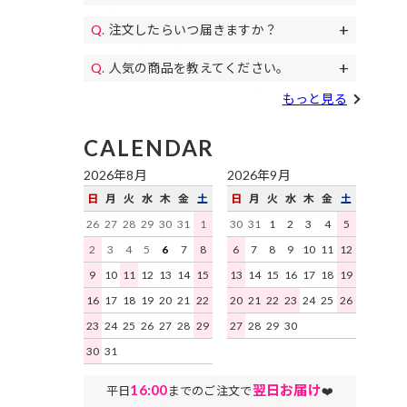
11,000円(税込)以上のご注文で送料無料
パンプス、
代金引換、クレジットカード、各携帯キ
になります。毎月イベントで送料無料の
コスプレ、カラコン等もご用意♪
注文したらいつ届きますか？
土日祝日も午後遅くまで当日発送しており
ャリア決済、RPay(楽天Pay)、NP後払
日もあります。
すぐにお届けします。
予約商品を除き、平日は16時まで、土日
い、Paidyがご利用いただけます。
人気の商品を教えてください。
祝日は15時までのご注文を原則として当
デイジーストアで人気の商品はこちらの
日発送いたします。地域ごとにお届け迄
もっと見る
ランキング
をご確認ください。
にかかる日数はこちらをご確認くださ
い。
CALENDAR
2026年8月
2026年9月
日
月
火
水
木
金
土
日
月
火
水
木
金
土
26
27
28
29
30
31
1
30
31
1
2
3
4
5
2
3
4
5
6
7
8
6
7
8
9
10
11
12
9
10
11
12
13
14
15
13
14
15
16
17
18
19
16
17
18
19
20
21
22
20
21
22
23
24
25
26
23
24
25
26
27
28
29
27
28
29
30
30
31
16:00
翌日お届け
平日
までのご注文で
❤️