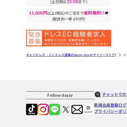
15:00
（土日祝は
まで）
11,000円
送料無料!!
以上(税込)のご注文で
🚚
（配送料一律 690円）
キャバドレス・ミニドレス通販のdazzy store(デイジーストア)
す
チャットでの
Follow dazzy
新規会員登録
ログ
プライバシーポリ