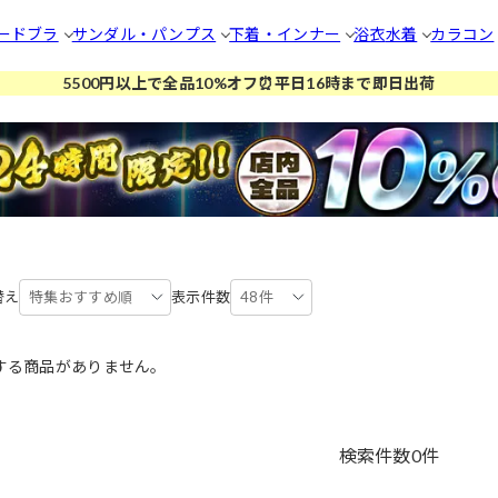
ードブラ
サンダル・パンプス
下着・インナー
浴衣
水着
カラコン
5500円以上で全品10%オフ⏰平日16時まで即日出荷
替え
特集おすすめ順
表示件数
48件
する商品がありません。
検索件数
0
件