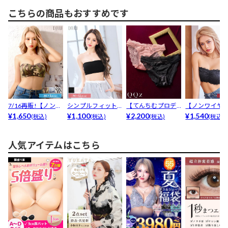
こちらの商品もおすすめです
7/16再販!【ノンワ
シンプルフィット
【てんちむプロデ
【ノンワイヤ
イヤー】スパイシ...
¥1,650
チューブブラジャ
¥1,100
ュース/QQz】デコ
¥2,200
レーシィチュ
¥1,540
(税込)
(税込)
(税込)
(税込)
ー単品
ル...
ブラジ...
人気アイテムはこちら