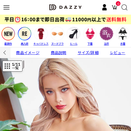
0
最新作
再入荷
キャバドレス
ヌードブラ
ヒール
下着
浴衣
水着
商品イメージ
商品説明
サイズ/詳細
レビュー
1
/11
一覧