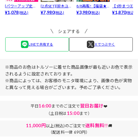
[パワーアップ史上
[2点SET][鈴木ユリ
8/8再販!【福袋★
【1秒まつエク
最強5倍盛りアップ
¥1,078
ア(baby)...
¥7,980
ブラセット3点
¥3,980
リュームタイ
¥1,870
(税込)
(税込)
(税込)
(税込)
も...
入】...
ブ...
シェアする
LINEで共有する
Ｘでつぶやく
※商品のお色はトルソーに着せた商品画像が最も近いお色で表示
されるように設定されております。
※商品によっては、お客様のモニタ環境により、画像の色が実物
と異なって見える場合がございます。予めご了承ください。
16:00
翌日お届け
平日
までのご注文で
❤️
15:00
（土日祝は
まで）
11,000円
送料無料!!
以上(税込)のご注文で
🚚
（配送料一律 690円）