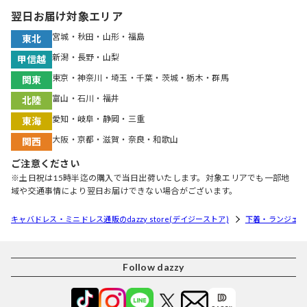
翌日お届け対象エリア
宮城・秋田・山形・福島
東北
新潟・長野・山梨
甲信越
東京・神奈川・埼玉・千葉・茨城・栃木・群馬
関東
富山・石川・福井
北陸
愛知・岐阜・静岡・三重
東海
大阪・京都・滋賀・奈良・和歌山
関西
ご注意ください
※土日祝は15時半迄の購入で当日出荷いたします。対象エリアでも一部地
域や交通事情により翌日お届けできない場合がございます。
キャバドレス・ミニドレス通販のdazzy store(デイジーストア)
下着・ランジェリ
Follow dazzy