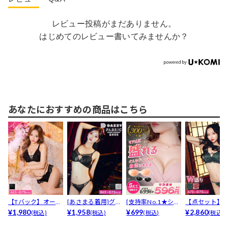
レビュー投稿がまだありません。
はじめてのレビュー書いてみませんか？
あなたにおすすめの商品はこちら
【Tバック】オール
[あさまる着用]グラ
[支持率No.1★シリ
【点セット】
フラワーレースア
¥1,980
マラスヌーディレ
¥1,958
コン100％ヌー...
¥699
ープローズリ
¥2,860
(税込)
(税込)
(税込)
(税込)
ップ...
ー...
コード...