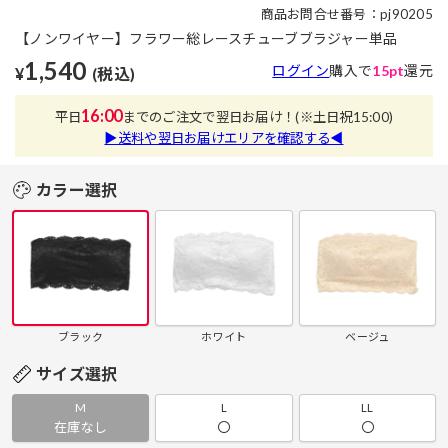
商品お問合せ番号：pj90205
【ノンワイヤー】フラワー総レースチューブブラジャー単品
1,540
ログイン
購入で
15pt
還元
¥
(税込)
16:00
平日
までのご注文で翌日お届け！
(※土日祝15:00)
▶送料や翌日お届けエリアを確認する◀
カラー選択
ブラック
ホワイト
ベージュ
サイズ選択
M
L
LL
在庫なし
〇
〇