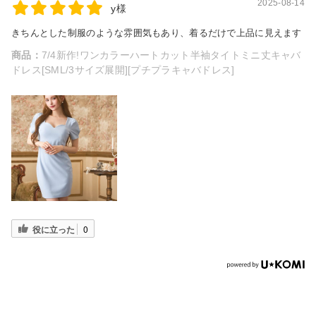
2025-08-14
y様
きちんとした制服のような雰囲気もあり、着るだけで上品に見えます
商品：
7/4新作!ワンカラーハートカット半袖タイトミニ丈キャバ
ドレス[SML/3サイズ展開][プチプラキャバドレス]
役に立った
0