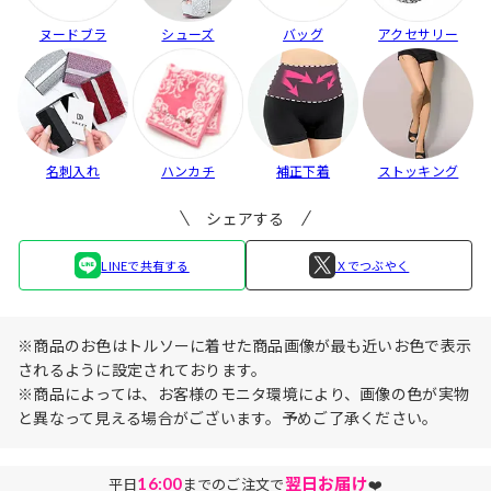
ヌードブラ
シューズ
バッグ
アクセサリー
名刺入れ
ハンカチ
補正下着
ストッキング
シェアする
LINEで共有する
Ｘでつぶやく
※商品のお色はトルソーに着せた商品画像が最も近いお色で表示
されるように設定されております。
※商品によっては、お客様のモニタ環境により、画像の色が実物
と異なって見える場合がございます。予めご了承ください。
16:00
翌日お届け
平日
までのご注文で
❤️