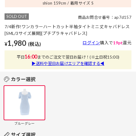
shion 159
cm
着用サイズ S
SOLD OUT
商品お問合せ番号：ap7d157
7/4新作!ワンカラーハートカット半袖タイトミニ丈キャバドレス
[SML/3サイズ展開][プチプラキャバドレス]
1,980
ログイン
購入で
19pt
還元
¥
(税込)
16:00
平日
までのご注文で翌日お届け！
(※土日祝15:00)
▶送料や翌日お届けエリアを確認する◀
カラー選択
ブルーグレー
サイズ選択