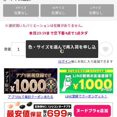
Sサイズ
Mサイズ
Lサイズ
在庫なし
在庫なし
在庫なし
 ※選択頂いたバリエーションは在庫がありません。 
本日23:59まで⏰下着4点で1点タダ
色・サイズを選んで再入荷を申し込
数量
む
ログイン
後にお気に入り追加できます
LINE登録でクーポンゲット！
アプリDLで毎日クーポンあたる