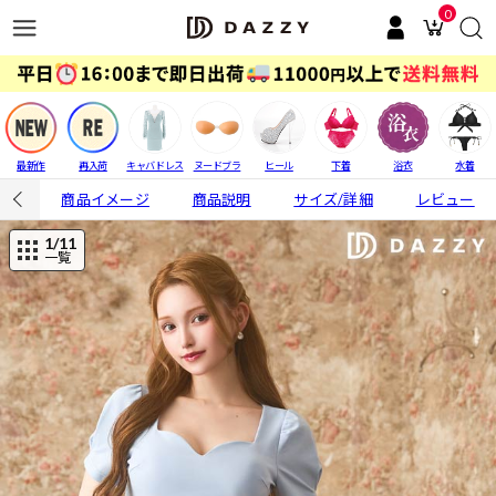
0
最新作
再入荷
キャバドレス
ヌードブラ
ヒール
下着
浴衣
水着
商品イメージ
商品説明
サイズ/詳細
レビュー
1
/11
一覧