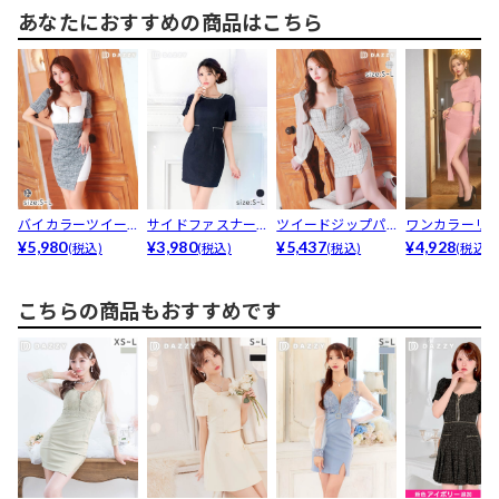
あなたにおすすめの商品はこちら
バイカラーツイー
サイドファスナー
ツイードジップパ
ワンカラーリ
ドフロントジップ
¥5,980
バックカット半袖
¥3,980
ールビジューチュ
¥5,437
ットサイドス
¥4,928
(税込)
(税込)
(税込)
(税込)
半袖タ...
タイト...
ール長...
ト膝丈...
こちらの商品もおすすめです