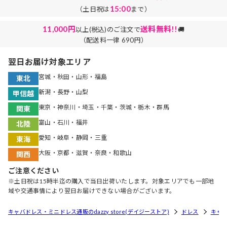
15:00
（土日祝は
まで）
11,000円
送料無料!!
以上(税込)のご注文で
🚚
（配送料一律 690円）
翌日お届け対象エリア
宮城・秋田・山形・福島
東北
新潟・長野・山梨
甲信越
東京・神奈川・埼玉・千葉・茨城・栃木・群馬
関東
富山・石川・福井
北陸
愛知・岐阜・静岡・三重
東海
大阪・京都・滋賀・奈良・和歌山
関西
ご注意ください
※土日祝は15時半迄の購入で当日出荷いたします。対象エリアでも一部地
域や交通事情により翌日お届けできない場合がございます。
キャバドレス・ミニドレス通販のdazzy store(デイジーストア)
ドレス
キャ