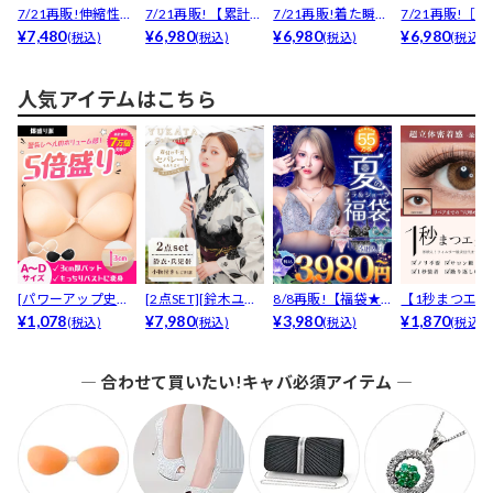
7/21再販!伸縮性抜
7/21再販! 【累計販
7/21再販!着た瞬間
7/21再販!［
群!可愛いの声続...
¥7,480
売1000枚突...
¥6,980
くびれ-5cm見...
¥6,980
イボリー追加］煌
¥6,980
(税込)
(税込)
(税込)
(税込)
人気アイテムはこちら
[パワーアップ史上
[2点SET][鈴木ユリ
8/8再販!【福袋★
【1秒まつエク
最強5倍盛りアップ
¥1,078
ア(baby)...
¥7,980
ブラセット3点
¥3,980
リュームタイ
¥1,870
(税込)
(税込)
(税込)
(税込)
も...
入】...
ブ...
― 合わせて買いたい!キャバ必須アイテム ―