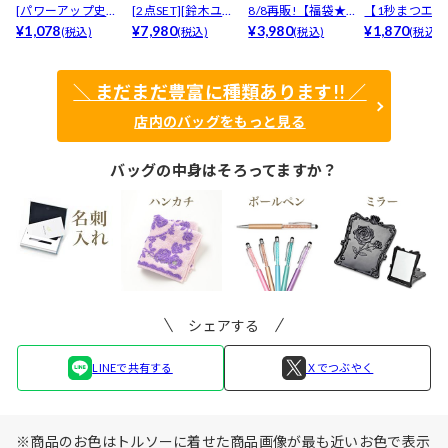
[パワーアップ史上
[2点SET][鈴木ユリ
8/8再販!【福袋★
【1秒まつエク
最強5倍盛りアップ
¥1,078
ア(baby)...
¥7,980
ブラセット3点
¥3,980
リュームタイ
¥1,870
(税込)
(税込)
(税込)
(税込)
も...
入】...
ブ...
＼ まだまだ豊富に種類あります!! ／
店内のバッグをもっと見る
バッグの中身はそろってますか？
シェアする
LINEで共有する
Ｘでつぶやく
※商品のお色はトルソーに着せた商品画像が最も近いお色で表示