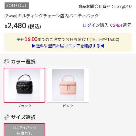
SOLD OUT
商品お問合せ番号：hb7g040
[2way]キルティングチェーン店内バニティバッグ
2,480
ログイン
購入で
24pt
還元
¥
(税込)
16:00
平日
までのご注文で翌日お届け！
(※土日祝15:00)
▶送料や翌日お届けエリアを確認する◀
カラー選択
ブラック
ピンク
サイズ選択
バニティバッグ
在庫なし