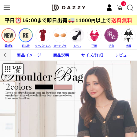
0
最新作
再入荷
キャバドレス
ヌードブラ
ヒール
下着
浴衣
水着
商品イメージ
商品説明
サイズ/詳細
レビュー
1
/10
一覧