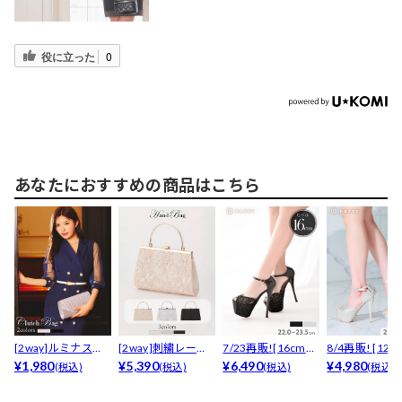
役に立った
0
あなたにおすすめの商品はこちら
[2way]ルミナスサ
[2way]刺繍レース
7/23再販![16cmヒ
8/4再販! [12.
テンプリーツクラ...
¥1,980
パーティーバッグ
¥5,390
ール]チャー...
¥6,490
ヒール]リ...
¥4,980
(税込)
(税込)
(税込)
(税込)