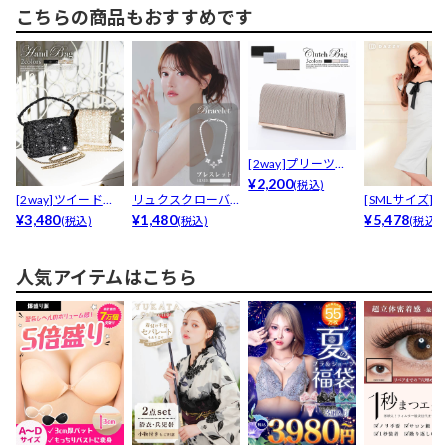
こちらの商品もおすすめです
[2way]プリーツデ
ザインクラッチバ
¥2,200
(税込)
[2way]ツイードラ
リュクスクローバ
[SMLサイズ]
ッグ
メスパンコールシ...
¥3,480
ービジューブレス
¥1,480
ョルバイカラーリ
¥5,478
(税込)
(税込)
(税込)
レット...
人気アイテムはこちら