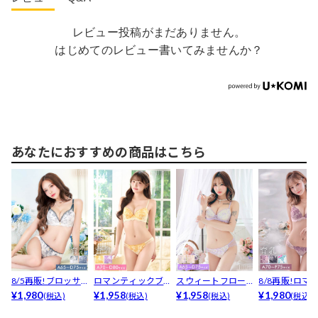
レビュー投稿がまだありません。
はじめてのレビュー書いてみませんか？
あなたにおすすめの商品はこちら
8/5再販!ブロッサ
ロマンティックブ
スウィートフロー
8/8再販!ロマ
ムギャザーレース
¥1,980
ライトフラワー育
¥1,958
ラルメロウブラジ
¥1,958
ィックベルロ
¥1,980
(税込)
(税込)
(税込)
(税込)
育...
乳脇高...
ャー＆...
育...