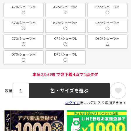
A70/ショーツM
A75/ショーツM
B65/ショーツM
○
2
○
B70/ショーツM
B75/ショーツM
C65/ショーツM
○
○
○
C70/ショーツM
C75/ショーツL
D65/ショーツM
○
○
△
D70/ショーツM
D75/ショーツL
○
○
本日23:59まで⏰下着4点で1点タダ
色・サイズを選ぶ
数量
ログイン
後にお気に入り追加できます