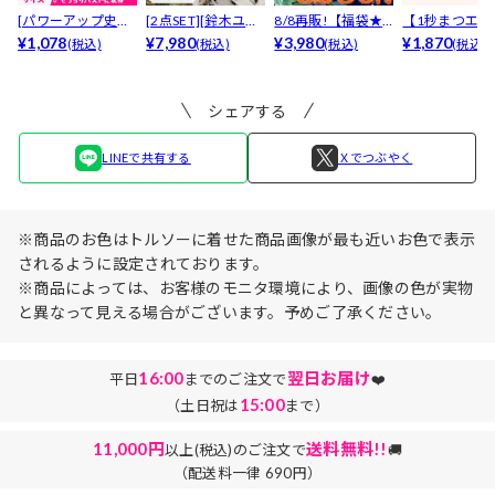
[パワーアップ史上
[2点SET][鈴木ユリ
8/8再販!【福袋★
【1秒まつエク
最強5倍盛りアップ
¥1,078
ア(baby)...
¥7,980
ブラセット3点
¥3,980
リュームタイ
¥1,870
(税込)
(税込)
(税込)
(税込)
も...
入】...
ブ...
シェアする
LINEで共有する
Ｘでつぶやく
※商品のお色はトルソーに着せた商品画像が最も近いお色で表示
されるように設定されております。
※商品によっては、お客様のモニタ環境により、画像の色が実物
と異なって見える場合がございます。予めご了承ください。
16:00
翌日お届け
平日
までのご注文で
❤️
15:00
（土日祝は
まで）
11,000円
送料無料!!
以上(税込)のご注文で
🚚
（配送料一律 690円）