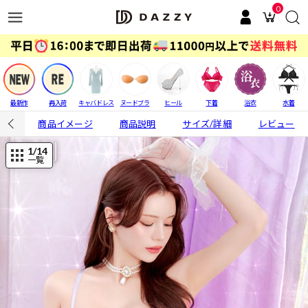
0
最新作
再入荷
キャバドレス
ヌードブラ
ヒール
下着
浴衣
水着
商品イメージ
商品説明
サイズ/詳細
レビュー
1
/14
一覧