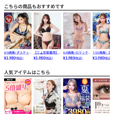
こちらの商品もおすすめです
8/8再販!ダスティ
【三上悠亜着用】
8/8再販!ロマンテ
7/30再販!【
ブルームエンブロ
¥1,980
ファンシーローズ
¥1,980
ィックベルローズ
¥1,980
亜着用】ゴージャ
¥1,980
(税込)
(税込)
(税込)
(税込)
イ...
ヴェー...
育...
人気アイテムはこちら