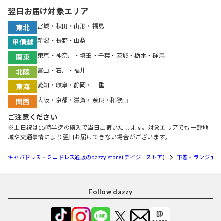
翌日お届け対象エリア
宮城・秋田・山形・福島
東北
新潟・長野・山梨
甲信越
東京・神奈川・埼玉・千葉・茨城・栃木・群馬
関東
富山・石川・福井
北陸
愛知・岐阜・静岡・三重
東海
大阪・京都・滋賀・奈良・和歌山
関西
ご注意ください
※土日祝は15時半迄の購入で当日出荷いたします。対象エリアでも一部地
域や交通事情により翌日お届けできない場合がございます。
キャバドレス・ミニドレス通販のdazzy store(デイジーストア)
下着・ランジェリ
Follow dazzy