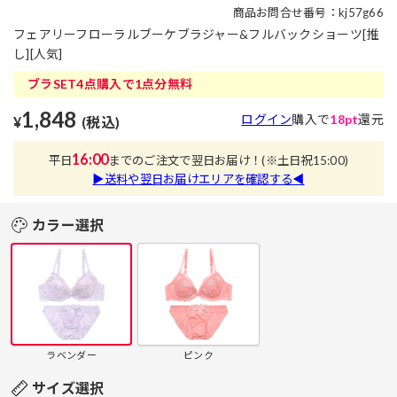
商品お問合せ番号：kj57g66
フェアリーフローラルブーケブラジャー&フルバックショーツ[推
し][人気]
ブラSET4点購入で1点分無料
1,848
ログイン
購入で
18pt
還元
¥
(税込)
16:00
平日
までのご注文で翌日お届け！
(※土日祝15:00)
▶送料や翌日お届けエリアを確認する◀
カラー選択
ラベンダー
ピンク
サイズ選択