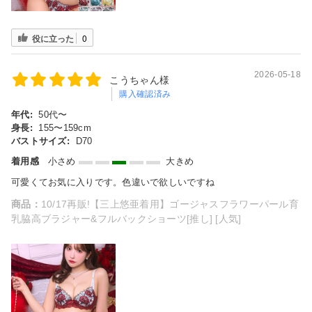
役に立った
0
2026-05-18
こうちゃん様
購入確認済み
年代:
50代〜
身長:
155〜159cm
バストサイズ:
D70
着用感
小さめ
大きめ
可愛くてお気に入りです。色違いで欲しいですね
商品：
10/17再販!【三上悠亜着用】ゴージャスフラワーパール育
乳脇高ブラジャー&フルバックショーツ[推し] [人気]