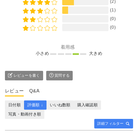
(2)
(1)
(0)
(0)
着用感
小さめ
大きめ
レビューを書く
質問する
レビュー
Q&A
日付順
評価順 ↓
いいね数順
購入確認順
写真・動画付き順
詳細フィルター