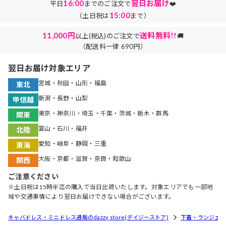
16:00
翌日お届け
平日
までのご注文で
❤️
15:00
（土日祝は
まで）
11,000円
送料無料!!
以上(税込)のご注文で
🚚
（配送料一律 690円）
翌日お届け対象エリア
宮城・秋田・山形・福島
東北
新潟・長野・山梨
甲信越
東京・神奈川・埼玉・千葉・茨城・栃木・群馬
関東
富山・石川・福井
北陸
愛知・岐阜・静岡・三重
東海
大阪・京都・滋賀・奈良・和歌山
関西
ご注意ください
※土日祝は15時半迄の購入で当日出荷いたします。対象エリアでも一部地
域や交通事情により翌日お届けできない場合がございます。
キャバドレス・ミニドレス通販のdazzy store(デイジーストア)
下着・ランジェリ