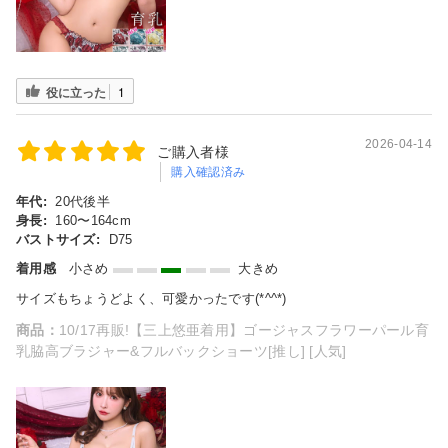
役に立った
1
2026-04-14
ご購入者様
購入確認済み
年代:
20代後半
身長:
160〜164cm
バストサイズ:
D75
着用感
小さめ
大きめ
サイズもちょうどよく、可愛かったです(*^^*)
商品：
10/17再販!【三上悠亜着用】ゴージャスフラワーパール育
乳脇高ブラジャー&フルバックショーツ[推し] [人気]