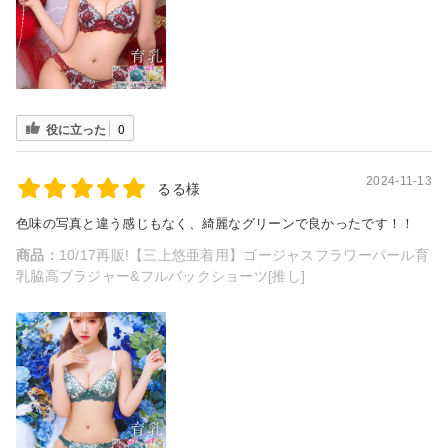
役に立った
0
2024-11-13
るる様
色味の写真と違う感じもなく、綺麗なグリーンで良かったです！！
商品：
10/17再販!【三上悠亜着用】ゴージャスフラワーパール育
乳脇高ブラジャー&フルバックショーツ[推し]