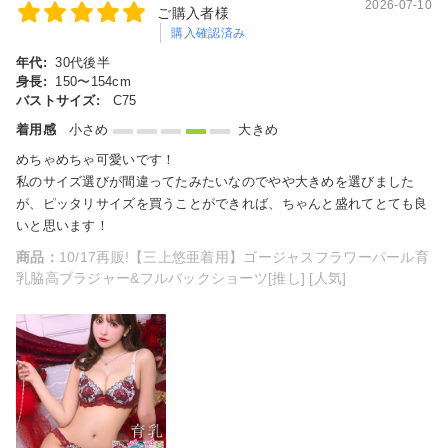
2026-07-10
ご購入者様
購入確認済み
年代:
30代後半
身長:
150〜154cm
バストサイズ:
C75
着用感
小さめ
大きめ
めちゃめちゃ可愛いです！
私のサイズ選びが間違ってたみたいなのでやや大きめを選びました
が、ピッタリサイズを買うことができれば、ちゃんと盛れてとても良
いと思います！
商品：
10/17再販!【三上悠亜着用】ゴージャスフラワーパール育
乳脇高ブラジャー&フルバックショーツ[推し] [人気]