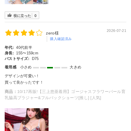
役に立った
0
2026-07-21
zero様
購入確認済み
年代:
40代前半
身長:
155〜159cm
バストサイズ:
D75
着用感
小さめ
大きめ
デザインが可愛い！
買って良かったです！
商品：
10/17再販!【三上悠亜着用】ゴージャスフラワーパール育
乳脇高ブラジャー&フルバックショーツ[推し] [人気]