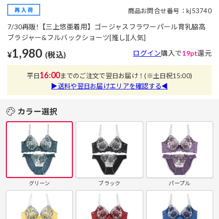
商品お問合せ番号：kj53740
7/30再販!【三上悠亜着用】ゴージャスフラワーパール育乳脇高
ブラジャー&フルバックショーツ[推し][人気]
1,980
ログイン
購入で
19pt
還元
¥
(税込)
16:00
平日
までのご注文で翌日お届け！
(※土日祝15:00)
▶送料や翌日お届けエリアを確認する◀
カラー選択
グリーン
ブラック
パープル