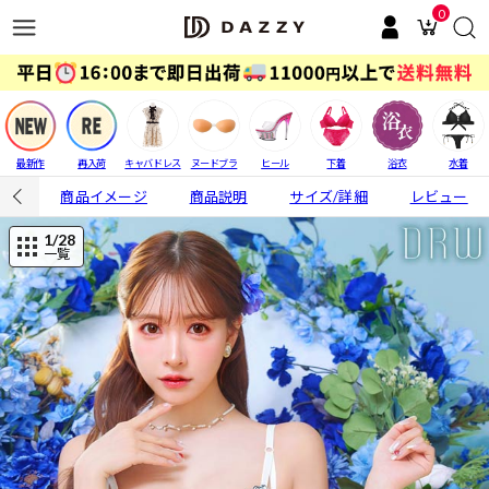
0
最新作
再入荷
キャバドレス
ヌードブラ
ヒール
下着
浴衣
水着
商品イメージ
商品説明
サイズ/詳細
レビュー
1
/28
一覧