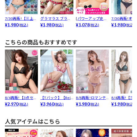
7/30再販!【三上悠
グラマラス ブライ
[パワーアップ史上
7/30再販!オ
亜着用】ゴージャ...
¥1,980
トフラワーブラジ
¥1,980
最強5倍盛りアップ
¥1,078
ースカットストリ
¥1,980
(税込)
(税込)
(税込)
(税込)
ャー...
も...
こちらの商品もおすすめです
8/4再販!【3点セッ
【Tバック】【Rein
8/8再販!ロマンテ
8/4再販!【三
ト】【三上悠亜着...
¥2,970
est】エレガン...
¥3,960
ィックベルローズ
¥1,980
亜着用】スモ
¥1,980
(税込)
(税込)
(税込)
(税込)
育...
ー...
人気アイテムはこちら