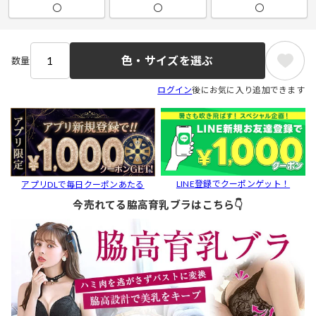
〇
〇
〇
色・サイズを選ぶ
数量
ログイン
後にお気に入り追加できます
LINE登録でクーポンゲット！
アプリDLで毎日クーポンあたる
今売れてる脇高育乳ブラはこちら👇