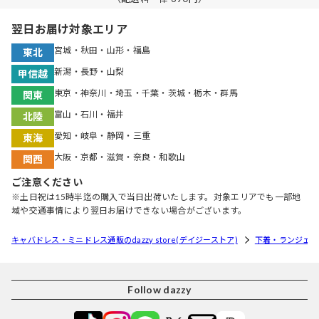
翌日お届け対象エリア
宮城・秋田・山形・福島
東北
新潟・長野・山梨
甲信越
東京・神奈川・埼玉・千葉・茨城・栃木・群馬
関東
富山・石川・福井
北陸
愛知・岐阜・静岡・三重
東海
大阪・京都・滋賀・奈良・和歌山
関西
ご注意ください
※土日祝は15時半迄の購入で当日出荷いたします。対象エリアでも一部地
域や交通事情により翌日お届けできない場合がございます。
キャバドレス・ミニドレス通販のdazzy store(デイジーストア)
下着・ランジェリ
Follow dazzy