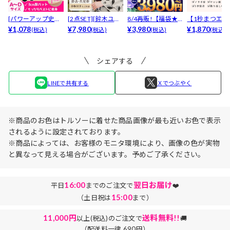
[パワーアップ史上
[2点SET][鈴木ユリ
8/4再販!【福袋★
【1秒まつエク
最強5倍盛りアップ
¥1,078
ア(baby)...
¥7,980
ブラセット3点
¥3,980
リュームタイ
¥1,870
(税込)
(税込)
(税込)
(税込)
も...
入】...
ブ...
シェアする
LINEで共有する
Ｘでつぶやく
※商品のお色はトルソーに着せた商品画像が最も近いお色で表示
されるように設定されております。
※商品によっては、お客様のモニタ環境により、画像の色が実物
と異なって見える場合がございます。予めご了承ください。
16:00
翌日お届け
平日
までのご注文で
❤️
15:00
（土日祝は
まで）
11,000円
送料無料!!
以上(税込)のご注文で
🚚
（配送料一律 690円）