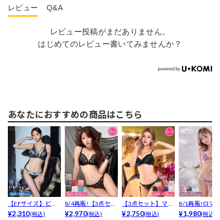
レビュー
Q&A
レビュー投稿がまだありません。
はじめてのレビュー書いてみませんか？
あなたにおすすめの商品はこちら
【EFサイズ】ビタ
8/4再販!【3点セッ
【3点セット】マジ
8/1再販!ロマ
ーサテンコード育
¥2,310
ト】【三上悠亜着...
¥2,970
ックアップブラジ
¥2,750
ィックベルロ
¥1,980
(税込)
(税込)
(税込)
(税込)