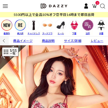
0
5500円以上で全品10%オフ⏰平日16時まで即日出荷
最新作
再入荷
キャバドレス
ヌードブラ
ヒール
下着
浴衣
水着
商品イメージ
商品説明
サイズ/詳細
レビュー
1
/11
一覧