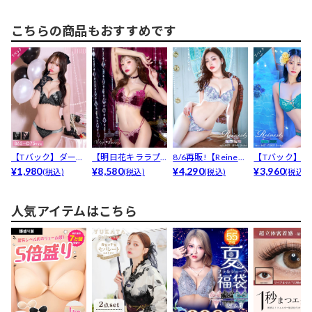
乳脇...
ャー...
育...
こちらの商品もおすすめです
【Tバック】ダーク
【明日花キララプ
8/6再販!【Reines
【Tバック】【R
ガーリーレースア
¥1,980
ロデュース/Whip
¥8,580
t】セレステ...
¥4,290
est】【永尾ま..
¥3,960
(税込)
(税込)
(税込)
(税込)
ップ...
B...
人気アイテムはこちら