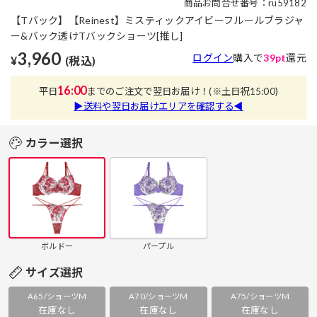
商品お問合せ番号：ru59182
【Tバック】【Reinest】ミスティックアイビーフルールブラジャ
ー&バック透けTバックショーツ[推し]
3,960
ログイン
購入で
39pt
還元
¥
(税込)
16:00
平日
までのご注文で翌日お届け！
(※土日祝15:00)
▶送料や翌日お届けエリアを確認する◀
カラー選択
ボルドー
パープル
サイズ選択
A65/ショーツM
A70/ショーツM
A75/ショーツM
在庫なし
在庫なし
在庫なし