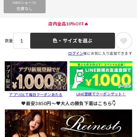
H80/ショーツL
在庫なし
店内全品10％OFF🔥
色・サイズを選ぶ
数量
ログイン
後にお気に入り追加できます
LINE登録でクーポンゲット！
アプリDLで毎日クーポンあたる
🖤最安3850円～🖤大人の勝負下着はこちら👇