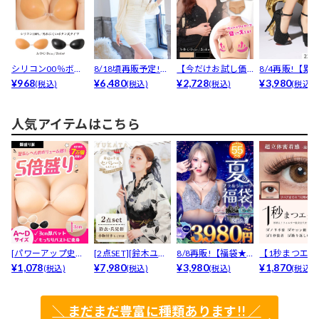
シリコン00％ボタ
8/18頃再販予定!
【今だけお試し価
8/4再販!【累計
ン式ヌードブラ
¥968
【累計販売100...
¥6,480
格★】キレイに谷
¥2,728
万足以上販売!..
¥3,980
(税込)
(税込)
(税込)
(税込)
間魅せ...
人気アイテムはこちら
[パワーアップ史上
[2点SET][鈴木ユリ
8/8再販!【福袋★
【1秒まつエク
最強5倍盛りアップ
¥1,078
ア(baby)...
¥7,980
ブラセット3点
¥3,980
リュームタイ
¥1,870
(税込)
(税込)
(税込)
(税込)
も...
入】...
ブ...
＼ まだまだ豊富に種類あります!! ／