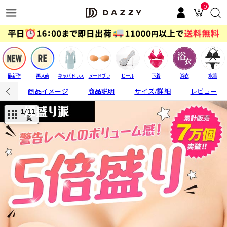
0
最新作
再入荷
キャバドレス
ヌードブラ
ヒール
下着
浴衣
水着
商品イメージ
商品説明
サイズ/詳細
レビュー
1
/11
一覧