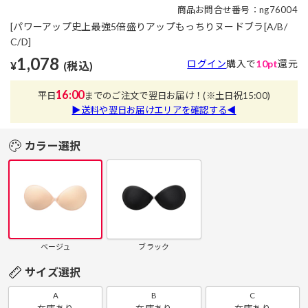
商品お問合せ番号：ng76004
[パワーアップ史上最強5倍盛りアップもっちりヌードブラ[A/B/
C/D]
1,078
ログイン
購入で
10pt
還元
¥
(税込)
16:00
平日
までのご注文で翌日お届け！
(※土日祝15:00)
▶送料や翌日お届けエリアを確認する◀
カラー選択
ベージュ
ブラック
サイズ選択
A
B
C