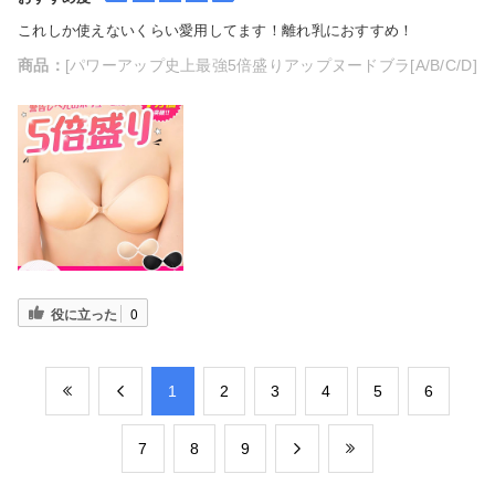
これしか使えないくらい愛用してます！離れ乳におすすめ！
商品：
[パワーアップ史上最強5倍盛りアップヌードブラ[A/B/C/D]
役に立った
0
​1
​2
​3
​4
​5
​6
​7
​8
​9