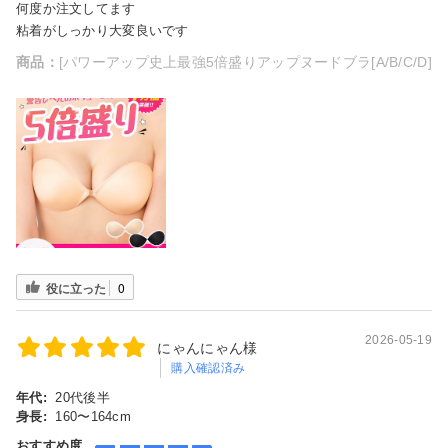
何度か注文してます
粘着がしっかり大変良いです
商品：
[パワーアップ史上最強5倍盛りアップヌードブラ[A/B/C/D]
役に立った
0
2026-05-19
にゃんにゃん様
購入確認済み
年代:
20代後半
身長:
160〜164cm
おすすめ度