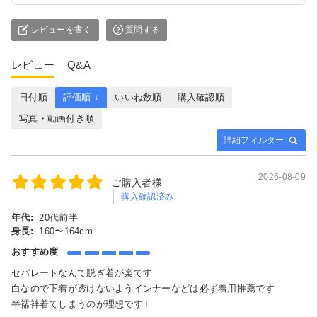
レビューを書く
質問する
レビュー
Q&A
日付順
評価順 ↓
いいね数順
購入確認順
写真・動画付き順
詳細フィルター
2026-08-09
ご購入者様
購入確認済み
年代:
20代前半
身長:
160〜164cm
おすすめ度
セパレートなんて脱ぎ着が楽です
白なので下着が透けないようインナーなどは必ず着用推薦です
半襦袢着てしまうのが理想ですﾖ