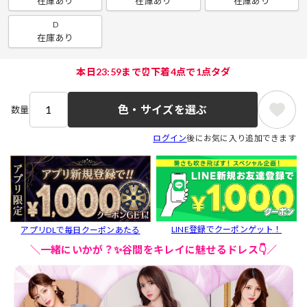
在庫あり
在庫あり
在庫あり
D
在庫あり
本日23:59まで⏰下着4点で1点タダ
色・サイズを選ぶ
数量
ログイン
後にお気に入り追加できます
LINE登録でクーポンゲット！
アプリDLで毎日クーポンあたる
＼一緒にいかが？✨谷間をキレイに魅せるドレス👇／