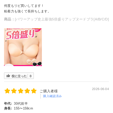
何度もリピ買いしてます！
粘着力も強くて長持ちします。
商品：
[パワーアップ史上最強5倍盛りアップヌードブラ[A/B/C/D]
役に立った
0
2026-06-04
ご購入者様
購入確認済み
年代:
30代前半
身長:
155〜159cm