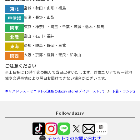
宮城・秋田・山形・福島
東北
新潟・長野・山梨
甲信越
東京・神奈川・埼玉・千葉・茨城・栃木・群馬
関東
富山・石川・福井
北陸
愛知・岐阜・静岡・三重
東海
大阪・京都・滋賀・奈良・和歌山
関西
ご注意ください
※土日祝は15時半迄の購入で当日出荷いたします。対象エリアでも一部地
域や交通事情により翌日お届けできない場合がございます。
キャバドレス・ミニドレス通販のdazzy store(デイジーストア)
下着・ランジェリ
Follow dazzy
チャットでのお問い合わせ