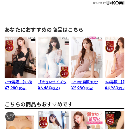
あなたにおすすめの商品はこちら
7/28再販!【XS復
「大きいサイズも
8/18頃再販予定!
8/4再販!【累
活】【累計380...
¥7,980
安い!」と大好評★
¥6,480
【XSサイズ追加...
¥5,980
売枚数1.3万枚突
¥4,980
(税込)
(税込)
(税込)
(税込)
【累...
こちらの商品もおすすめです