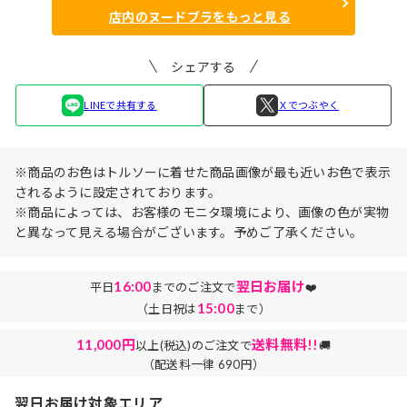
店内のヌードブラをもっと見る
シェアする
LINEで共有する
Ｘでつぶやく
※商品のお色はトルソーに着せた商品画像が最も近いお色で表示
されるように設定されております。
※商品によっては、お客様のモニタ環境により、画像の色が実物
と異なって見える場合がございます。予めご了承ください。
16:00
翌日お届け
平日
までのご注文で
❤️
15:00
（土日祝は
まで）
11,000円
送料無料!!
以上(税込)のご注文で
🚚
（配送料一律 690円）
翌日お届け対象エリア