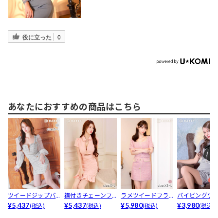
役に立った
0
あなたにおすすめの商品はこちら
ツイードジップパ
襟付きチェーンフ
ラメツイードフラ
パイピングツ
ールビジューチュ
¥5,437
ロントジップカッ
¥5,437
ワービジューベル
¥5,980
ドリボンパー
¥3,980
(税込)
(税込)
(税込)
(税込)
ール長...
ト半襟...
ト付き...
ジュー...