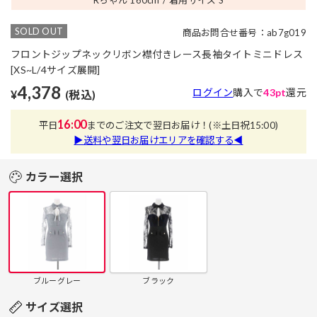
SOLD OUT
商品お問合せ番号：ab7g019
フロントジップネックリボン襟付きレース長袖タイトミニドレス
[XS~L/4サイズ展開]
4,378
ログイン
購入で
43pt
還元
¥
(税込)
16:00
平日
までのご注文で翌日お届け！
(※土日祝15:00)
▶送料や翌日お届けエリアを確認する◀
カラー選択
ブルーグレー
ブラック
サイズ選択