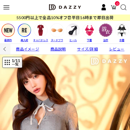
0
5500円以上で全品10%オフ⏰平日16時まで即日出荷
最新作
再入荷
キャバドレス
ヌードブラ
ヒール
下着
浴衣
水着
商品イメージ
商品説明
サイズ/詳細
レビュー
1
/11
一覧