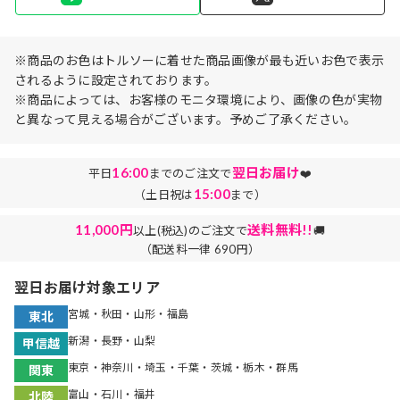
※商品のお色はトルソーに着せた商品画像が最も近いお色で表示
されるように設定されております。
※商品によっては、お客様のモニタ環境により、画像の色が実物
と異なって見える場合がございます。予めご了承ください。
16:00
翌日お届け
平日
までのご注文で
❤️
15:00
（土日祝は
まで）
11,000円
送料無料!!
以上(税込)のご注文で
🚚
（配送料一律 690円）
翌日お届け対象エリア
宮城・秋田・山形・福島
東北
新潟・長野・山梨
甲信越
東京・神奈川・埼玉・千葉・茨城・栃木・群馬
関東
富山・石川・福井
北陸