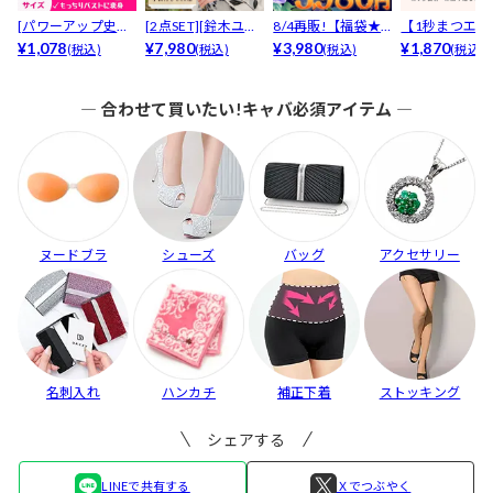
[パワーアップ史上
[2点SET][鈴木ユリ
8/4再販!【福袋★
【1秒まつエク
最強5倍盛りアップ
¥1,078
ア(baby)...
¥7,980
ブラセット3点
¥3,980
リュームタイ
¥1,870
(税込)
(税込)
(税込)
(税込)
も...
入】...
ブ...
― 合わせて買いたい!キャバ必須アイテム ―
ヌードブラ
シューズ
バッグ
アクセサリー
名刺入れ
ハンカチ
補正下着
ストッキング
シェアする
LINEで共有する
Ｘでつぶやく