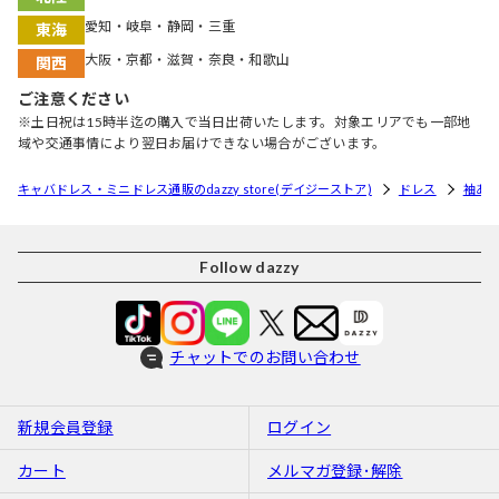
愛知・岐阜・静岡・三重
東海
大阪・京都・滋賀・奈良・和歌山
関西
ご注意ください
※土日祝は15時半迄の購入で当日出荷いたします。対象エリアでも一部地
域や交通事情により翌日お届けできない場合がございます。
キャバドレス・ミニドレス通販のdazzy store(デイジーストア)
ドレス
袖あ
Follow dazzy
チャットでのお問い合わせ
新規会員登録
ログイン
カート
メルマガ登録･解除