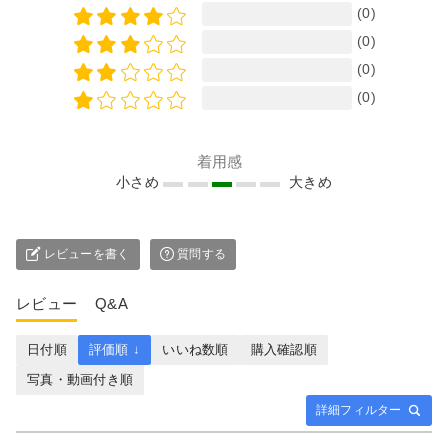
(0)
(0)
(0)
(0)
着用感
小さめ
大きめ
レビューを書く
質問する
レビュー
Q&A
日付順
評価順 ↓
いいね数順
購入確認順
写真・動画付き順
詳細フィルター