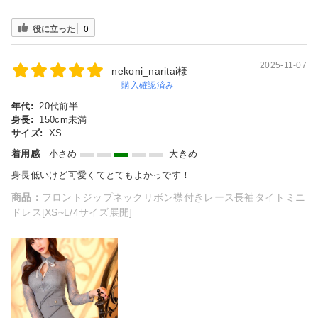
役に立った
0
2025-11-07
nekoni_naritai様
購入確認済み
年代:
20代前半
身長:
150cm未満
サイズ:
XS
着用感
小さめ
大きめ
身長低いけど可愛くてとてもよかっです！
商品：
フロントジップネックリボン襟付きレース長袖タイトミニ
ドレス[XS~L/4サイズ展開]