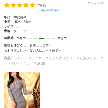
2025-11-10
YR様
購入確認済み
年代:
30代前半
身長:
150〜154cm
サイズ:
L
骨格:
ウェーブ
着用感
小さめ
大きめ
生地も伸びるし、着痩せします〜
あまり露出したくない人におすすめです！
商品：
フロントジップネックリボン襟付きレース長袖タイトミニ
ドレス[XS~L/4サイズ展開]