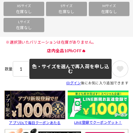
XSサイズ
Sサイズ
Mサイズ
在庫なし
在庫なし
在庫なし
Lサイズ
在庫なし
 ※選択頂いたバリエーションは在庫がありません。 
店内全品10％OFF🔥
色・サイズを選んで再入荷を申し込
数量
む
ログイン
後にお気に入り追加できます
LINE登録でクーポンゲット！
アプリDLで毎日クーポンあたる