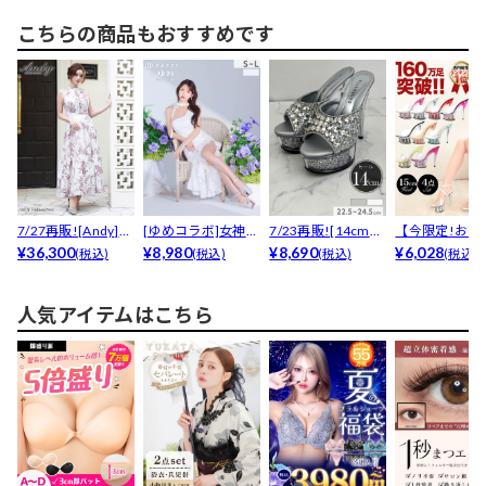
こちらの商品もおすすめです
7/27再販![Andy]ト
[ゆめコラボ]女神級
7/23再販![14cmヒ
【今限定!お試
ワルドジュ...
¥36,300
上品ワンショルダ
¥8,980
ール]グリッ...
¥8,690
格】[15cmヒール
¥6,028
(税込)
(税込)
(税込)
(税込)
ー...
人気アイテムはこちら