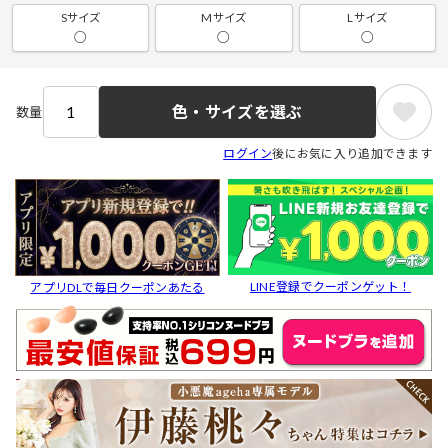
Sサイズ
Mサイズ
Lサイズ
○
○
○
色・サイズを選ぶ
数量
ログイン
後にお気に入り追加できます
LINE登録でクーポンゲット！
アプリDLで毎日クーポンあたる