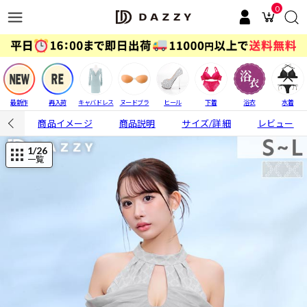
0
最新作
再入荷
キャバドレス
ヌードブラ
ヒール
下着
浴衣
水着
商品イメージ
商品説明
サイズ/詳細
レビュー
1
/26
一覧