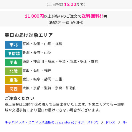
15:00
（土日祝は
まで）
11,000円
送料無料!!
以上(税込)のご注文で
🚚
（配送料一律 690円）
翌日お届け対象エリア
宮城・秋田・山形・福島
東北
新潟・長野・山梨
甲信越
東京・神奈川・埼玉・千葉・茨城・栃木・群馬
関東
富山・石川・福井
北陸
愛知・岐阜・静岡・三重
東海
大阪・京都・滋賀・奈良・和歌山
関西
ご注意ください
※土日祝は15時半迄の購入で当日出荷いたします。対象エリアでも一部地
域や交通事情により翌日お届けできない場合がございます。
キャバドレス・ミニドレス通販のdazzy store(デイジーストア)
ドレス
キャ