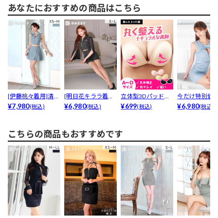
あなたにおすすめの商品はこちら
[伊藤桃々着用]清楚
[明日花キララ着用]
立体型3Dパッド付
今だけ特別価
な襟付き×プリー
¥7,980
透け感シアーロン
¥6,980
きヌードブラ
¥699
究極の“攻めの
¥6,980
(税込)
(税込)
(税込)
(税込)
ツ...
グ...
せ”...
こちらの商品もおすすめです