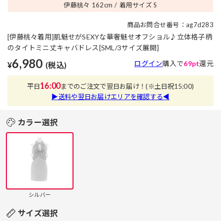
伊藤桃々 162
cm
着用サイズ S
商品お問合せ番号：ag7d283
[伊藤桃々着用]肌魅せがSEXYな華奢魅せオフショル♪立体格子柄
のタイトミニ丈キャバドレス[SML/3サイズ展開]
6,980
ログイン
購入で
69pt
還元
¥
(税込)
16:00
平日
までのご注文で翌日お届け！
(※土日祝15:00)
▶送料や翌日お届けエリアを確認する◀
カラー選択
シルバー
サイズ選択