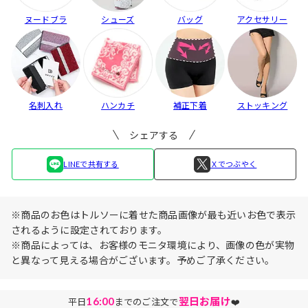
ヌードブラ
シューズ
バッグ
アクセサリー
名刺入れ
ハンカチ
補正下着
ストッキング
シェアする
LINEで共有する
Ｘでつぶやく
※商品のお色はトルソーに着せた商品画像が最も近いお色で表示
されるように設定されております。
※商品によっては、お客様のモニタ環境により、画像の色が実物
と異なって見える場合がございます。予めご了承ください。
16:00
翌日お届け
平日
までのご注文で
❤️