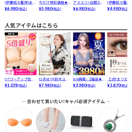
[伊藤桃々着用]あざ
今だけ特別価格★
アメスリ×谷間カッ
[伊藤桃々着用
とセクシー谷間ジ
¥6,980
お値段以上の煌め
¥5,980
トであざと可愛い
¥6,980
腕隠せるボリ
¥4,980
(税込)
(税込)
(税込)
(税込)
ッ...
くビジ...
♪チ...
ム...
人気アイテムはこちら
[パワーアップ史上
[2点SET][鈴木ユリ
8/8再販!【福袋★
【1秒まつエク
最強5倍盛りアップ
¥1,078
ア(baby)...
¥7,980
ブラセット3点
¥3,980
リュームタイ
¥1,870
(税込)
(税込)
(税込)
(税込)
も...
入】...
ブ...
― 合わせて買いたい!キャバ必須アイテム ―