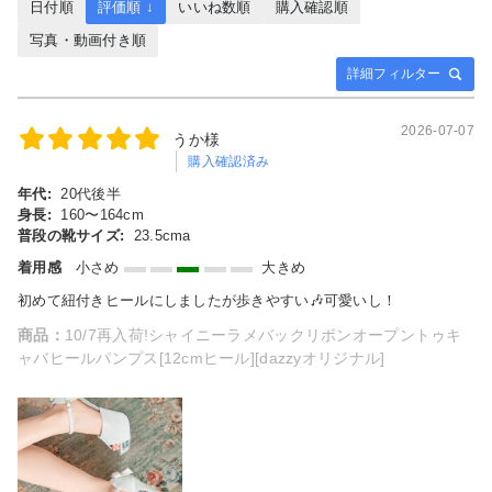
日付順
評価順 ↓
いいね数順
購入確認順
写真・動画付き順
詳細フィルター
2026-07-07
うか様
購入確認済み
年代:
20代後半
身長:
160〜164cm
普段の靴サイズ:
23.5cma
着用感
小さめ
大きめ
初めて紐付きヒールにしましたが歩きやすい🎶可愛いし！
商品：
10/7再入荷!シャイニーラメバックリボンオープントゥキ
ャバヒールパンプス[12cmヒール][dazzyオリジナル]