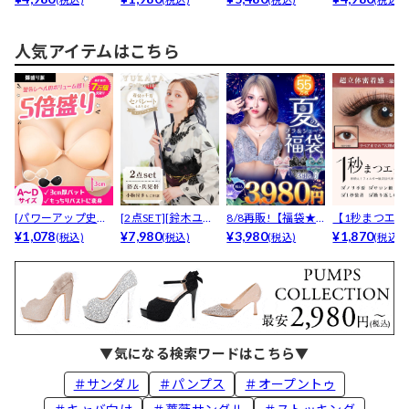
人気アイテムはこちら
[パワーアップ史上
[2点SET][鈴木ユリ
8/8再販!【福袋★
【1秒まつエク
最強5倍盛りアップ
¥1,078
ア(baby)...
¥7,980
ブラセット3点
¥3,980
リュームタイ
¥1,870
(税込)
(税込)
(税込)
(税込)
も...
入】...
ブ...
▼気になる検索ワードはこちら▼
＃サンダル
＃パンプス
＃オープントゥ