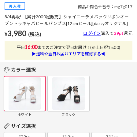
商品お問合せ番号：mg7g017
8/4再販! 【累計2000足販売】シャイニーラメバックリボンオー
プントゥキャバヒールパンプス[12cmヒール][dazzyオリジナル]
3,980
ログイン
購入で
39pt
還元
¥
(税込)
16:00
平日
までのご注文で翌日お届け！
(※土日祝15:00)
▶送料や翌日お届けエリアを確認する◀
カラー選択
ホワイト
ブラック
サイズ選択
22.5cm
23.0cm
23.5cm