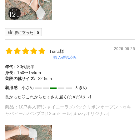
役に立った
0
2026-06-25
Tiara様
購入確認済み
年代:
30代後半
身長:
150〜154cm
普段の靴サイズ:
22.5cm
着用感
小さめ
大きめ
良かった♡これからたくさん履く(☆∀☆)ｷﾗｰﾝ!
商品：
10/7再入荷!シャイニーラメバックリボンオープントゥキ
ャバヒールパンプス[12cmヒール][dazzyオリジナル]