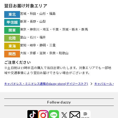
翌日お届け対象エリア
宮城・秋田・山形・福島
東北
新潟・長野・山梨
甲信越
東京・神奈川・埼玉・千葉・茨城・栃木・群馬
関東
富山・石川・福井
北陸
愛知・岐阜・静岡・三重
東海
大阪・京都・滋賀・奈良・和歌山
関西
ご注意ください
※土日祝は15時半迄の購入で当日出荷いたします。対象エリアでも一部地
域や交通事情により翌日お届けできない場合がございます。
キャバドレス・ミニドレス通販のdazzy store(デイジーストア)
キャバヒール・
Follow dazzy