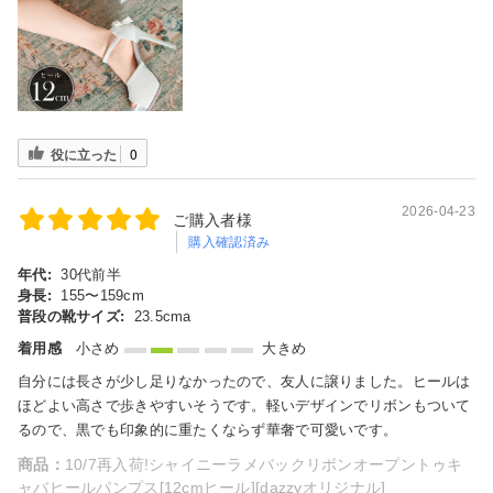
役に立った
0
2026-04-23
ご購入者様
購入確認済み
年代:
30代前半
身長:
155〜159cm
普段の靴サイズ:
23.5cma
着用感
小さめ
大きめ
自分には長さが少し足りなかったので、友人に譲りました。ヒールは
ほどよい高さで歩きやすいそうです。軽いデザインでリボンもついて
るので、黒でも印象的に重たくならず華奢で可愛いです。
商品：
10/7再入荷!シャイニーラメバックリボンオープントゥキ
ャバヒールパンプス[12cmヒール][dazzyオリジナル]