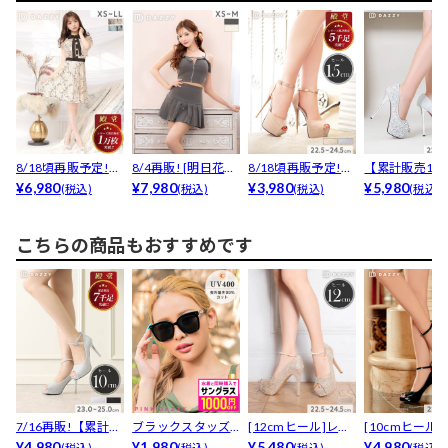
8/18頃再販予定!
8/4再販! [明日花キ
8/18頃再販予定!
【累計販売1.3
【累計1万枚販売...
¥6,980
ララ着用]3日...
¥7,980
【累計5000足...
¥3,980
突破】「キラ
¥5,980
(税込)
(税込)
(税込)
(税込)
か...
こちらの商品もおすすめです
7/16再販!【累計70
ブラックスタッズ
[12cmヒール]レー
[10cmヒール]
00足販売・安...
¥4,980
サングラス
¥1,980
スラメパールスト...
¥5,480
ラップ付きで安心
¥4,980
(税込)
(税込)
(税込)
(税込)