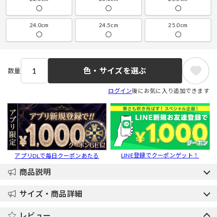
〇
〇
〇
24.0cm
24.5cm
25.0cm
〇
〇
〇
色・サイズを選ぶ
数量
ログイン
後にお気に入り追加できます
LINE登録でクーポンゲット！
アプリDLで毎日クーポンあたる
商品説明
サイズ・商品詳細
レビュー