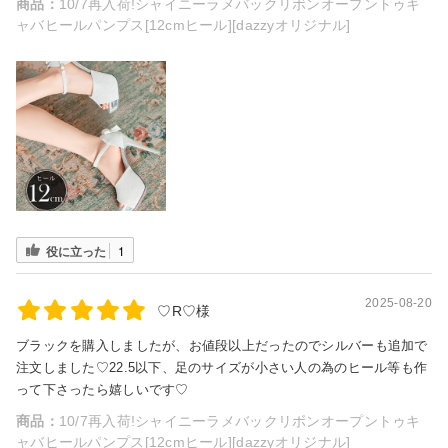
商品：
10/7再入荷!シャイニーラメバックリボンオープントゥキ
ャバヒールパンプス[12cmヒール][dazzyオリジナル]
役に立った
1
2025-08-20
♡R♡様
ブラックを購入しましたが、お値段以上だったのでシルバーも追加で
注文しました♡22.5以下、足のサイズが小さい人の為のヒール等も作
って下さったら嬉しいです♡
商品：
10/7再入荷!シャイニーラメバックリボンオープントゥキ
ャバヒールパンプス[12cmヒール][dazzyオリジナル]