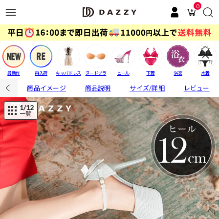
0
最新作
再入荷
キャバドレス
ヌードブラ
ヒール
下着
浴衣
水着
商品イメージ
商品説明
サイズ/詳細
レビュー
1
/12
一覧