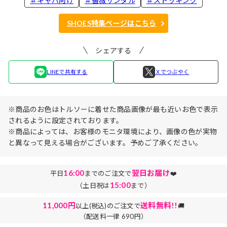
＃キャバ向け
＃薔薇サンダル
＃ストッキング
SHOES特集ページはこちら
シェアする
LINEで共有する
Ｘでつぶやく
※商品のお色はトルソーに着せた商品画像が最も近いお色で表示
されるように設定されております。
※商品によっては、お客様のモニタ環境により、画像の色が実物
と異なって見える場合がございます。予めご了承ください。
16:00
翌日お届け
平日
までのご注文で
❤️
15:00
（土日祝は
まで）
11,000円
送料無料!!
以上(税込)のご注文で
🚚
（配送料一律 690円）