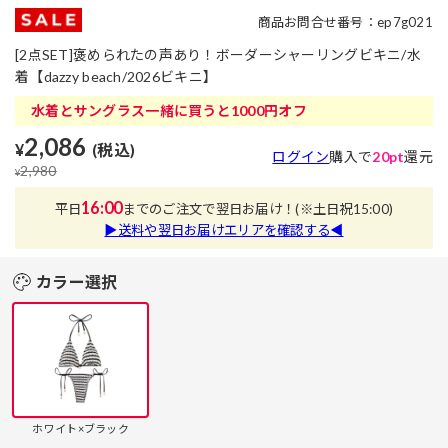
商品お問合せ番号：ep7g021
[2点SET]褒められたの声あり！ボーダーシャーリングビキニ/水
着【dazzy beach/2026ビキニ】
水着とサングラス一緒に買うと1000円オフ
2,086
¥
(税込)
ログイン
購入で
20pt
還元
2,980
¥
16:00
平日
までのご注文で翌日お届け！
(※土日祝15:00)
▶送料や翌日お届けエリアを確認する◀
カラー選択
ホワイト×ブラック