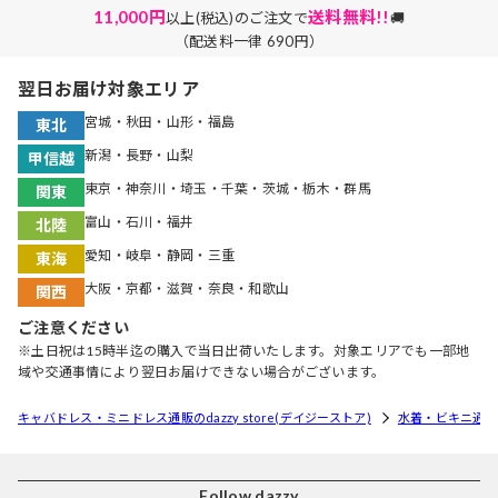
11,000円
送料無料!!
以上(税込)のご注文で
🚚
（配送料一律 690円）
翌日お届け対象エリア
宮城・秋田・山形・福島
東北
新潟・長野・山梨
甲信越
東京・神奈川・埼玉・千葉・茨城・栃木・群馬
関東
富山・石川・福井
北陸
愛知・岐阜・静岡・三重
東海
大阪・京都・滋賀・奈良・和歌山
関西
ご注意ください
※土日祝は15時半迄の購入で当日出荷いたします。対象エリアでも一部地
域や交通事情により翌日お届けできない場合がございます。
キャバドレス・ミニドレス通販のdazzy store(デイジーストア)
水着・ビキニ通
Follow dazzy