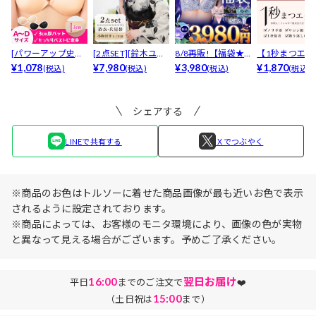
[パワーアップ史上
[2点SET][鈴木ユリ
8/8再販!【福袋★
【1秒まつエク
最強5倍盛りアップ
¥1,078
ア(baby)...
¥7,980
ブラセット3点
¥3,980
リュームタイ
¥1,870
(税込)
(税込)
(税込)
(税込)
も...
入】...
ブ...
シェアする
LINEで共有する
Ｘでつぶやく
※商品のお色はトルソーに着せた商品画像が最も近いお色で表示
されるように設定されております。
※商品によっては、お客様のモニタ環境により、画像の色が実物
と異なって見える場合がございます。予めご了承ください。
16:00
翌日お届け
平日
までのご注文で
❤️
15:00
（土日祝は
まで）