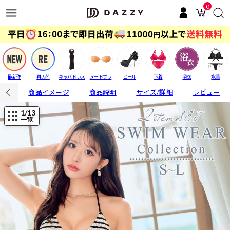
0
最新作
再入荷
キャバドレス
ヌードブラ
ヒール
下着
浴衣
水着
商品イメージ
商品説明
サイズ/詳細
レビュー
1
/13
一覧