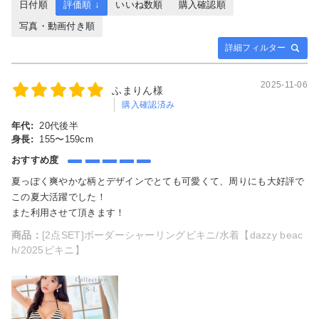
日付順
評価順 ↓
いいね数順
購入確認順
写真・動画付き順
詳細フィルター
2025-11-06
ふまりん様
購入確認済み
年代:
20代後半
身長:
155〜159cm
おすすめ度
夏っぽく爽やかな柄とデザインでとても可愛くて、周りにも大好評で
この夏大活躍でした！
また利用させて頂きます！
商品：
[2点SET]ボーダーシャーリングビキニ/水着【dazzy beac
h/2025ビキニ】