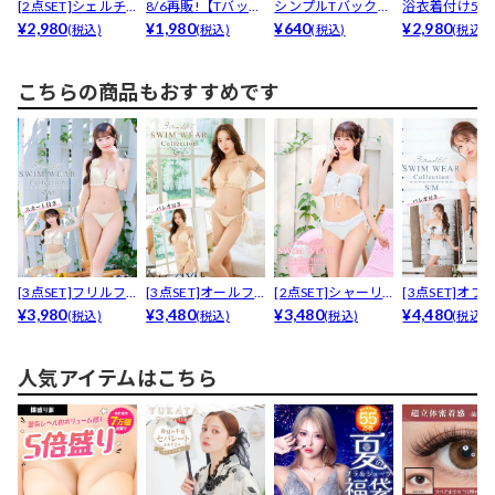
[2点SET]シェルチ
8/6再販!【Tバッ
シンプルTバックイ
浴衣着付け5点
ャームホルターネ...
¥2,980
ク】【三上悠亜着
¥1,980
ンナーショーツ【d
¥640
ト【YUKATA b..
¥2,980
(税込)
(税込)
(税込)
(税込)
用...
a...
こちらの商品もおすすめです
[3点SET]フリルフ
[3点SET]オールフ
[2点SET]シャーリ
[3点SET]オフ
ラワーホルターネ...
¥3,980
リルレースパレオ...
¥3,480
ングフリルビキニ...
¥3,480
ルリボンフリルビ
¥4,480
(税込)
(税込)
(税込)
(税込)
人気アイテムはこちら