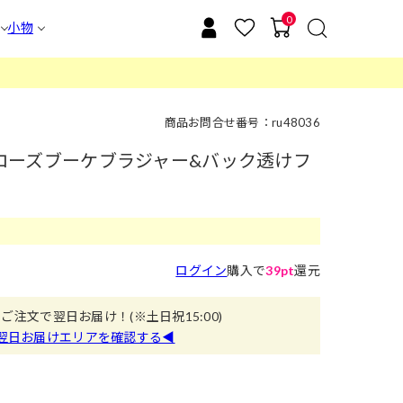
0
小物
商品お問合せ番号：ru48036
ックローズブーケブラジャー&バック透けフ
ログイン
購入で
39pt
還元
のご注文で翌日お届け！
(※土日祝15:00)
翌日お届けエリアを確認する◀