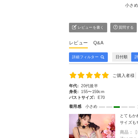
小さ
レビューを書く
質問する
レビュー
Q&A
日付順
評
詳細フィルター
ご購入者様
年代:
20代後半
身長:
155〜159cm
バストサイズ:
E70
着用感
小さめ
とてもか
サイズも
商品：
【