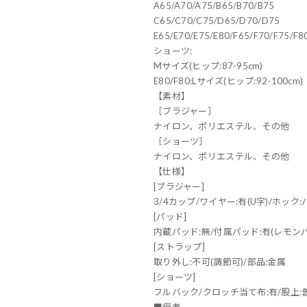
A65/A70/A75/B65/B70/B75
C65/C70/C75/D65/D70/D75
E65/E70/E75/E80/F65/F70/F75/F8
ショーツ:
Mサイズ(ヒップ:87-95cm)
E80/F80:Lサイズ(ヒップ:92-100cm)
【素材】
［ブラジャー］
ナイロン、ポリエステル、その他
［ショーツ］
ナイロン、ポリエステル、その他
【仕様】
[ブラジャー]
3/4カップ/ワイヤー:有(U字)/ホック
[パッド]
内蔵パッド:無/付属パッド:有(レモン
[ストラップ]
取り外し:不可(調節可)/部品:金属
[ショーツ]
フルバック/クロッチ当て布:有/股上:
■備考