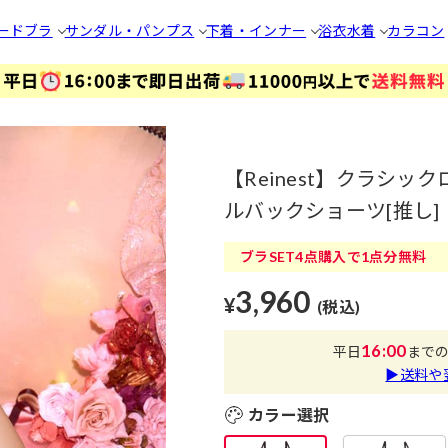
ードブラ
サンダル・パンプス
下着・インナー
浴衣
水着
カラコン
【Reinest】クラシ
ルバックショーツ[推し]
ブラSET4点購入で1点分無料
3,960
¥
(税込)
16:00
平日
まで
▶送料や
カラー選択