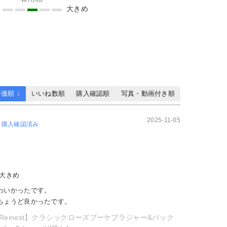
め
大きめ
価順 ↓
いいね数順
購入確認順
写真・動画付き順
2025-11-05
購入確認済み
大きめ
わいかったです。
ちょうど良かったです。
Reinest】クラシックローズブーケブラジャー&バック