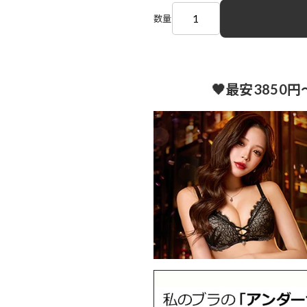
数量
🖤最安3850