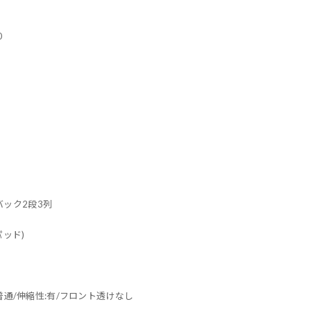
0
:バック2段3列
パッド)
普通/伸縮性:有/フロント透けなし