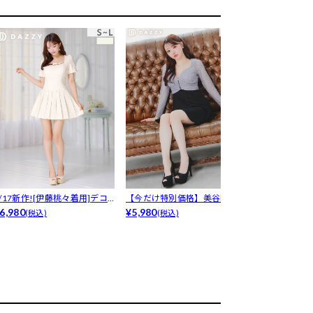
7/17新作![伊藤桃々着用]デコ
【今だけ特別価格】美谷間魅せ
7/16再販!
テ...
6,980
する深めV...
¥5,980
んわ...
¥6,980
(税込)
(税込)
(税込)