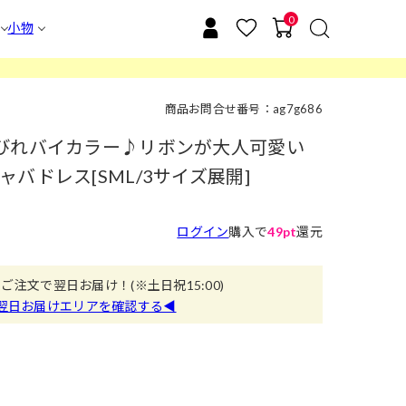
0
小物
商品お問合せ番号：ag7g686
びれバイカラー♪リボンが大人可愛い
バドレス[SML/3サイズ展開]
ログイン
購入で
49pt
還元
のご注文で翌日お届け！
(※土日祝15:00)
翌日お届けエリアを確認する◀