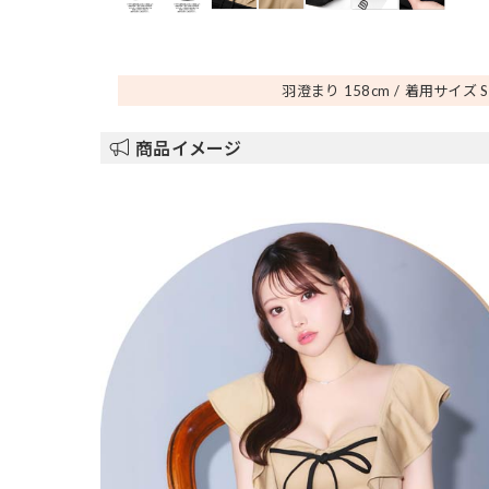
羽澄まり 158
cm
着用サイズ S
商品イメージ