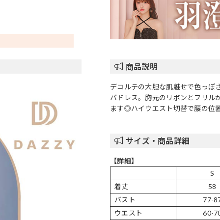
商品説明
デコルテの大胆な肌魅せで色っぽ
バドレス。胸元のリボンとフリル
ます◎ハイウエスト切替で腰の位
サイズ・商品詳細
【詳細】
S
着丈
58
バスト
77-8
ウエスト
60-7