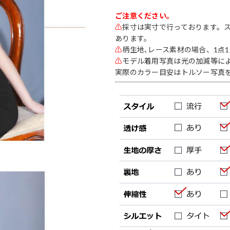
ご注意ください。
⚠
採寸は実寸で行っております。
あります。
⚠
柄生地､レース素材の場合、1点
⚠
モデル着用写真は光の加減等に
実際のカラー目安はトルソー写真