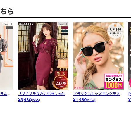
ちら
プラムで
「プチプラなのに生地しっか
ブラックスタッズサングラス
り」【累計2...
¥3,480
¥1,980
ヌ
¥
(税込)
(税込)