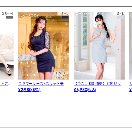
ットアウ
フラワーレース×スリット美脚
【今だけ特別価格】谷間ジップ
魅せで色気...
¥2,980
×カットア...
¥6,980
ル
¥
(税込)
(税込)