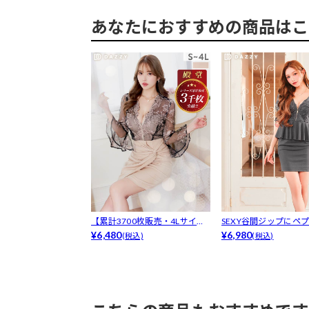
あなたにおすすめの商品はこ
【累計3700枚販売・4Lサイズ
SEXY谷間ジップにペ
有】「...
¥6,480
スタイル...
¥6,980
(税込)
(税込)