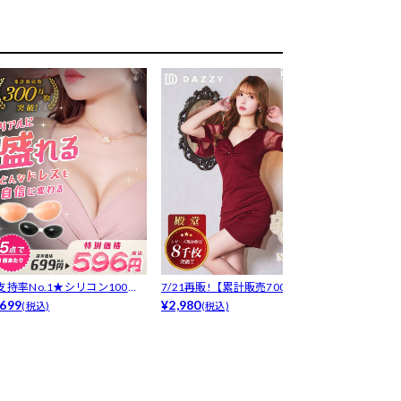
[支持率No.1★シリコン100％
7/21再販!【累計販売7000枚以
【累計2000
ー...
699
上...
¥2,980
違いなし...
¥6,980
(税込)
(税込)
(税込)