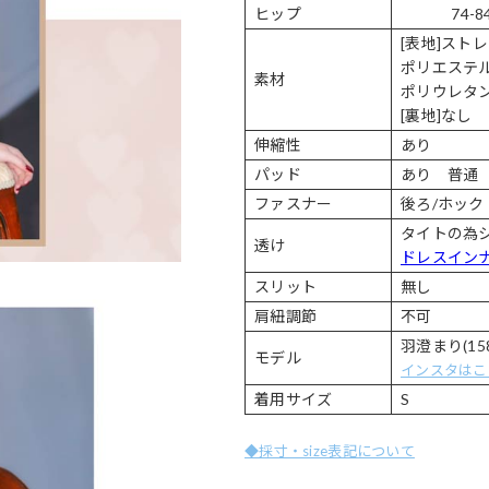
ヒップ
74-8
[表地]スト
ポリエステル
素材
ポリウレタン
[裏地]なし
伸縮性
あり
パッド
あり 普通
ファスナー
後ろ/ホック
タイトの為
透け
ドレスイン
スリット
無し
肩紐調節
不可
羽澄まり(158
モデル
インスタはこ
着用サイズ
S
◆採寸・size表記について