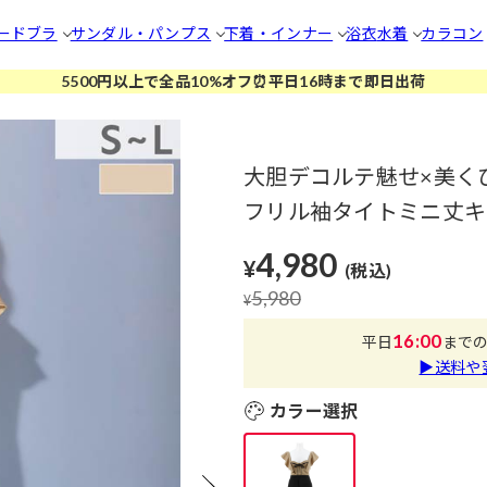
ードブラ
サンダル・パンプス
下着・インナー
浴衣
水着
カラコン
5500円以上で全品10%オフ⏰平日16時まで即日出荷
大胆デコルテ魅せ×美く
フリル袖タイトミニ丈キャ
4,980
¥
(税込)
5,980
¥
16:00
平日
まで
▶送料や
カラー選択