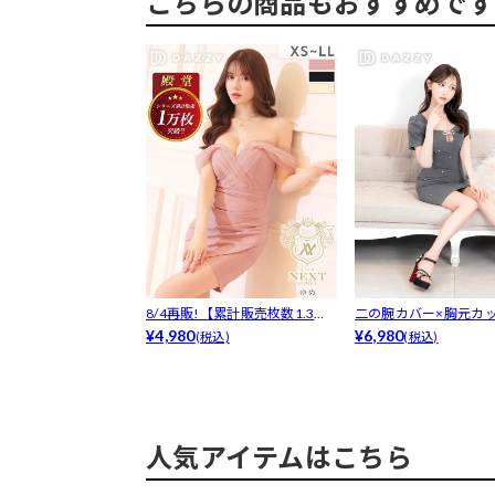
こちらの商品もおすすめです
8/4再販!【累計販売枚数1.3万
二の腕カバー×胸元カ
枚突...
¥4,980
トの谷間魅...
¥6,980
(税込)
(税込)
人気アイテムはこちら