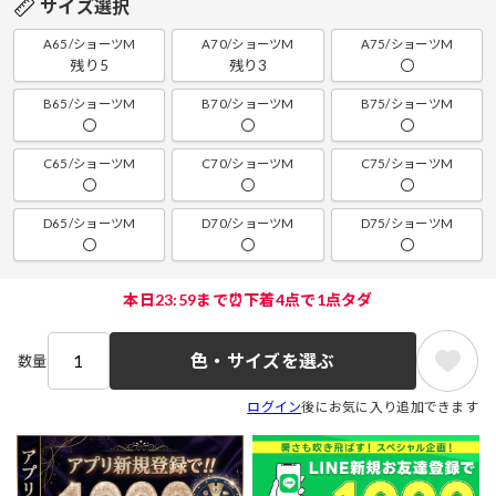
サイズ選択
A65/ショーツM
A70/ショーツM
A75/ショーツM
残り5
残り3
〇
B65/ショーツM
B70/ショーツM
B75/ショーツM
〇
〇
〇
C65/ショーツM
C70/ショーツM
C75/ショーツM
〇
〇
〇
D65/ショーツM
D70/ショーツM
D75/ショーツM
〇
〇
〇
本日23:59まで⏰下着4点で1点タダ
色・サイズを選ぶ
数量
ログイン
後にお気に入り追加できます