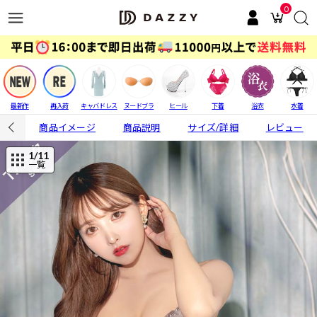
0
最新作
再入荷
キャバドレス
ヌードブラ
ヒール
下着
浴衣
水着
商品イメージ
商品説明
サイズ/詳細
レビュー
1
/11
一覧