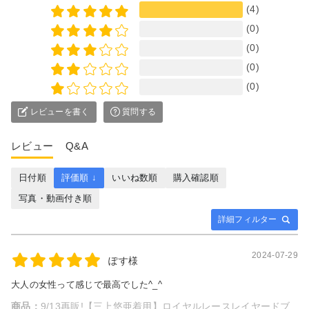
(4)
(0)
(0)
(0)
(0)
レビューを書く
質問する
レビュー
Q&A
日付順
評価順 ↓
いいね数順
購入確認順
写真・動画付き順
詳細フィルター
2024-07-29
ぽす様
大人の女性って感じで最高でした^_^
商品：
9/13再販!【三上悠亜着用】ロイヤルレースレイヤードブ