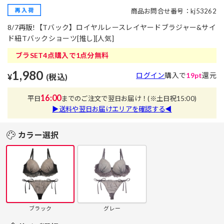
商品お問合せ番号：kj53262
8/7再販!【Tバック】ロイヤルレースレイヤードブラジャー&サイ
ド紐Tバックショーツ[推し][人気]
ブラSET4点購入で1点分無料
1,980
ログイン
購入で
19pt
還元
¥
(税込)
16:00
平日
までのご注文で翌日お届け！
(※土日祝15:00)
▶送料や翌日お届けエリアを確認する◀
カラー選択
ブラック
グレー