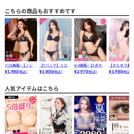
こちらの商品もおすすめです
7/28再販!【ノンワ
【Tバック】ミステ
8/4再販!【3点セッ
【かとゆり着
イヤー】ヌーディ...
¥1,980
ィシアーロゼ育乳
¥1,800
ト】【三上悠亜着...
¥2,970
エフェメラル
¥1,980
(税込)
(税込)
(税込)
(税込)
脇高...
フライ...
人気アイテムはこちら