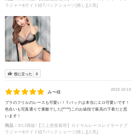
ラジャー&サイド紐Tバックショーツ[推し][人気]
役に立った
0
2023-10-10
み〜様
ブラのフリルのレースも可愛い！Ｔバックは本当にエロ可愛いです！
色合いも写真通りで素敵でした(*^^*)このお値段で最高の下着だと思
います！
商品：
9/13再販!【三上悠亜着用】ロイヤルレースレイヤードブ
ラジャー&サイド紐Tバックショーツ[推し][人気]