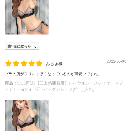
役に立った
0
2022-05-06
みさき様
ブラの所がフリルっぽくなっているのが可愛いですね。
商品：
9/13再販!【三上悠亜着用】ロイヤルレースレイヤードブ
ラジャー&サイド紐Tバックショーツ[推し][人気]