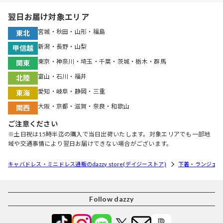
翌日お届け対象エリア
宮城・秋田・山形・福島
東北
新潟・長野・山梨
甲信越
東京・神奈川・埼玉・千葉・茨城・栃木・群馬
関東
富山・石川・福井
北陸
愛知・岐阜・静岡・三重
東海
大阪・京都・滋賀・奈良・和歌山
関西
ご注意ください
※土日祝は15時半迄の購入で当日出荷いたします。対象エリアでも一部地
域や交通事情により翌日お届けできない場合がございます。
キャバドレス・ミニドレス通販のdazzy store(デイジーストア)
下着・ランジェリ
Follow dazzy