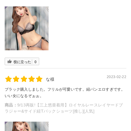
役に立った
0
2023-02-22
な様
ブラック購入しました。フリルが可愛いです。紐パンエロすぎです。
いい女になるぞぉぉ。
商品：
9/13再販!【三上悠亜着用】ロイヤルレースレイヤードブ
ラジャー&サイド紐Tバックショーツ[推し][人気]