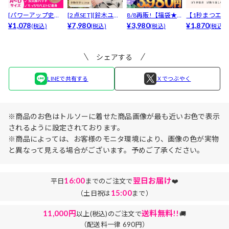
[パワーアップ史上
[2点SET][鈴木ユリ
8/8再販!【福袋★
【1秒まつエク
最強5倍盛りアップ
¥1,078
ア(baby)...
¥7,980
ブラセット3点
¥3,980
リュームタイ
¥1,870
(税込)
(税込)
(税込)
(税込)
も...
入】...
ブ...
シェアする
LINEで共有する
Ｘでつぶやく
※商品のお色はトルソーに着せた商品画像が最も近いお色で表示
されるように設定されております。
※商品によっては、お客様のモニタ環境により、画像の色が実物
と異なって見える場合がございます。予めご了承ください。
16:00
翌日お届け
平日
までのご注文で
❤️
15:00
（土日祝は
まで）
11,000円
送料無料!!
以上(税込)のご注文で
🚚
（配送料一律 690円）