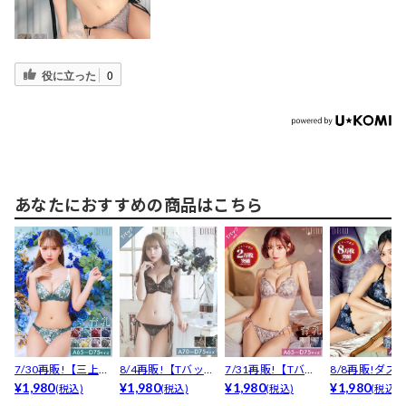
役に立った
0
あなたにおすすめの商品はこちら
7/30再販!【三上悠
8/4再販!【Tバッ
7/31再販!【Tバッ
8/8再販!ダス
亜着用】ゴージャ...
¥1,980
ク】スモーキーカ
¥1,980
ク】ダスティジュ...
¥1,980
ブルームエン
¥1,980
(税込)
(税込)
(税込)
(税込)
ラ...
イ...