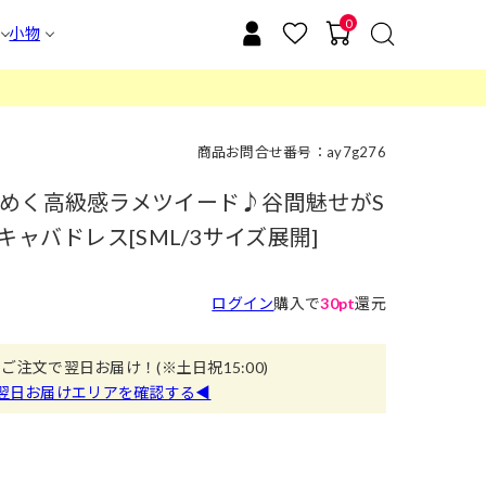
0
小物
商品お問合せ番号：ay7g276
めく高級感ラメツイード♪谷間魅せがS
キャバドレス[SML/3サイズ展開]
ログイン
購入で
30pt
還元
のご注文で翌日お届け！
(※土日祝15:00)
翌日お届けエリアを確認する◀