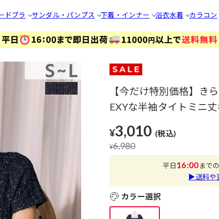
ードブラ
サンダル・パンプス
下着・インナー
浴衣
水着
カラコン
【今だけ特別価格】きら
EXYな半袖タイトミニ丈
3,010
¥
(税込)
6,980
¥
16:00
平日
まで
▶送料や
カラー選択