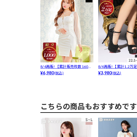
8/4再販!【累計販売枚数1600
8/4再販!【累計1.2万
枚突...
¥6,980
売!...
¥3,980
(税込)
(税込)
こちらの商品もおすすめです