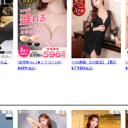
足以上販
[支持率No.1★シリコン100％
7/28再販!【XS復活】【累計38
ヌー...
¥699
0...
¥7,980
ア
¥
(税込)
(税込)