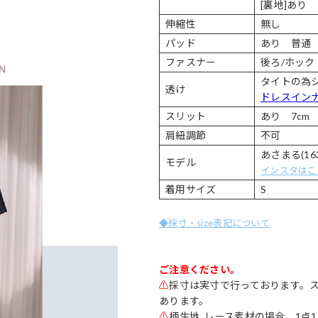
[裏地]あり
伸縮性
無し
パッド
あり 普通
ファスナー
後ろ/ホック
タイトの為
透け
ドレスイン
スリット
あり 7cm
肩紐調節
不可
あさまる(163
モデル
インスタはこ
着用サイズ
S
◆採寸・size表記について
ご注意ください。
⚠
採寸は実寸で行っております。
あります。
⚠
柄生地､レース素材の場合、1点