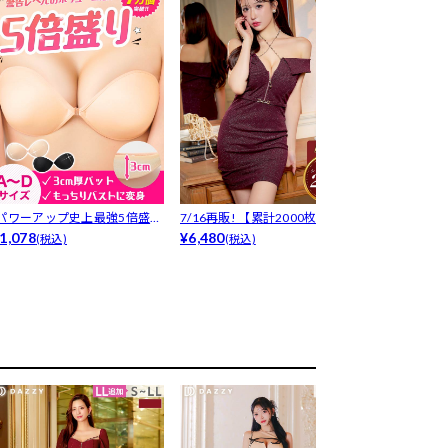
[パワーアップ史上最強5倍盛り
7/16再販! 【累計2000枚以上
7/16再販![
ップも...
1,078
販...
¥6,480
られ...
¥3,980
(税込)
(税込)
(税込)