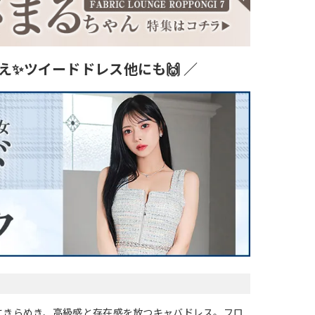
え✨ツイードドレス他にも🙌 ／
にきらめき、高級感と存在感を放つキャバドレス。フロ