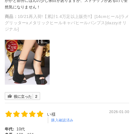
かかと部分にほんの少し余白がありますが、ストラップがあるので全
然気になりません！
商品：
10/21再入荷!【累計1.4万足以上販売!!】[14cmヒール]ラメ
グリッターxメタリックヒールキャバヒールパンプス[dazzyオリ
ジナル]
役に立った
2
2026-01-30
い様
購入確認済み
年代:
10代