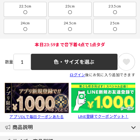
22.5cm
23cm
23.5cm
〇
〇
〇
24cm
24.5cm
25cm
〇
〇
〇
本日23:59まで⏰下着4点で1点タダ
色・サイズを選ぶ
数量
ログイン
後にお気に入り追加できます
LINE登録でクーポンゲット！
アプリDLで毎日クーポンあたる
商品説明