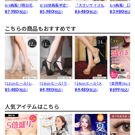
8/4再販! [明日花キ
8/18頃再販予定!
「大きいサイズも
8/4再販! 【累
ララ着用]3日...
¥7,980
【累計1300足...
¥5,980
安い!」と大好評★
¥6,480
00足販売】シ..
¥3,980
(税込)
(税込)
(税込)
(税込)
【累...
こちらの商品もおすすめです
[12cmヒール]レー
[14cmヒール]ラメ
[14cmヒール]メタ
[支持率No.1
スラメパールスト...
¥5,480
シルバーストーン...
¥4,980
リックラメグリッ...
¥4,480
コン100％ヌー.
¥699
(税込)
(税込)
(税込)
(税込)
人気アイテムはこちら