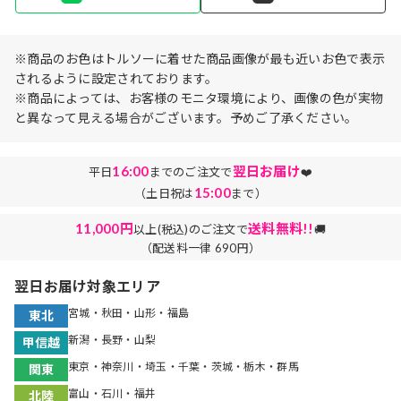
※商品のお色はトルソーに着せた商品画像が最も近いお色で表示
されるように設定されております。
※商品によっては、お客様のモニタ環境により、画像の色が実物
と異なって見える場合がございます。予めご了承ください。
16:00
翌日お届け
平日
までのご注文で
❤️
15:00
（土日祝は
まで）
11,000円
送料無料!!
以上(税込)のご注文で
🚚
（配送料一律 690円）
翌日お届け対象エリア
宮城・秋田・山形・福島
東北
新潟・長野・山梨
甲信越
東京・神奈川・埼玉・千葉・茨城・栃木・群馬
関東
富山・石川・福井
北陸