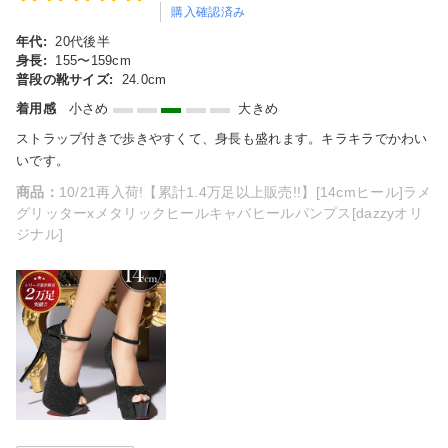
購入確認済み
年代:
20代後半
身長:
155〜159cm
普段の靴サイズ:
24.0cm
着用感
小さめ
大きめ
ストラップ付きで歩きやすくて、身長も盛れます。キラキラでかわい
いです。
商品：
10/21再入荷!【累計1.4万足以上販売!!】[14cmヒール]ラメ
グリッターxメタリックヒールキャバヒールパンプス[dazzyオリ
ジナル]