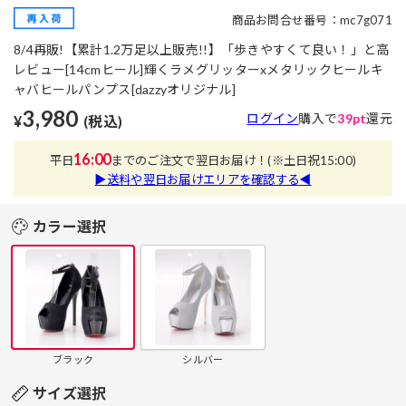
商品お問合せ番号：mc7g071
8/4再販!【累計1.2万足以上販売!!】「歩きやすくて良い！」と高
レビュー[14cmヒール]輝くラメグリッターxメタリックヒールキ
ャバヒールパンプス[dazzyオリジナル]
3,980
ログイン
購入で
39pt
還元
¥
(税込)
16:00
平日
までのご注文で翌日お届け！
(※土日祝15:00)
▶送料や翌日お届けエリアを確認する◀
カラー選択
ブラック
シルバー
サイズ選択