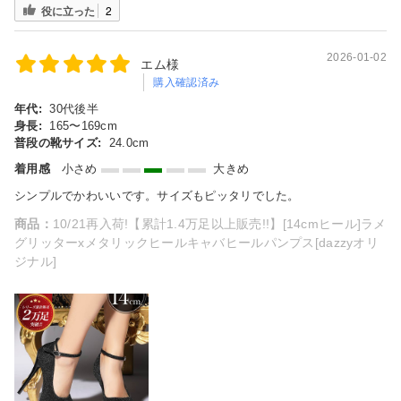
役に立った
2
2026-01-02
エム様
購入確認済み
年代:
30代後半
身長:
165〜169cm
普段の靴サイズ:
24.0cm
着用感
小さめ
大きめ
シンプルでかわいいです。サイズもピッタリでした。
商品：
10/21再入荷!【累計1.4万足以上販売!!】[14cmヒール]ラメ
グリッターxメタリックヒールキャバヒールパンプス[dazzyオリ
ジナル]