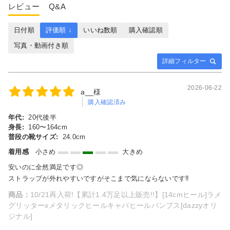
レビュー
Q&A
日付順
評価順 ↓
いいね数順
購入確認順
写真・動画付き順
詳細フィルター
2026-06-22
a__様
購入確認済み
年代:
20代後半
身長:
160〜164cm
普段の靴サイズ:
24.0cm
着用感
小さめ
大きめ
安いのに全然満足です◎
ストラップが外れやすいですがそこまで気にならないです‼︎
商品：
10/21再入荷!【累計1.4万足以上販売!!】[14cmヒール]ラメ
グリッターxメタリックヒールキャバヒールパンプス[dazzyオリ
ジナル]