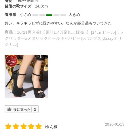
身長:
160〜164cm
普段の靴サイズ:
24.0cm
着用感
小さめ
大きめ
良い、キラキラせずに履きやすい。なんか部分品もついてきた
商品：
10/21再入荷!【累計1.4万足以上販売!!】[14cmヒール]ラメ
グリッターxメタリックヒールキャバヒールパンプス[dazzyオリ
ジナル]
役に立った
3
2026-01-13
ゆん様