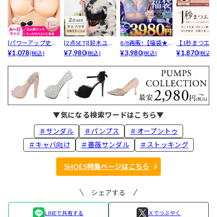
[パワーアップ史上
[2点SET][鈴木ユリ
8/8再販!【福袋★
【1秒まつエク
最強5倍盛りアップ
¥1,078
ア(baby)...
¥7,980
ブラセット3点
¥3,980
リュームタイ
¥1,870
(税込)
(税込)
(税込)
(税込)
も...
入】...
ブ...
▼気になる検索ワードはこちら▼
＃サンダル
＃パンプス
＃オープントゥ
＃キャバ向け
＃薔薇サンダル
＃ストッキング
SHOES特集ページはこちら
シェアする
LINEで共有する
Ｘでつぶやく