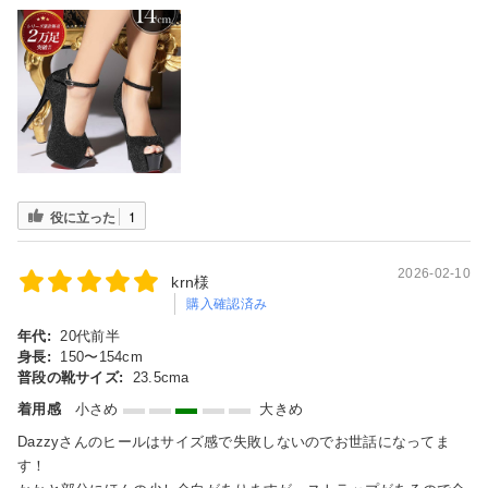
役に立った
1
2026-02-10
krn様
購入確認済み
年代:
20代前半
身長:
150〜154cm
普段の靴サイズ:
23.5cma
着用感
小さめ
大きめ
Dazzyさんのヒールはサイズ感で失敗しないのでお世話になってま
す！