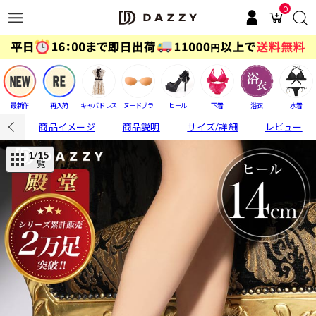
0
最新作
再入荷
キャバドレス
ヌードブラ
ヒール
下着
浴衣
水着
商品イメージ
商品説明
サイズ/詳細
レビュー
1
/15
一覧