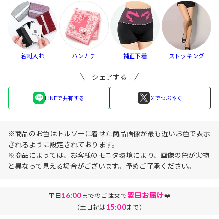
名刺入れ
ハンカチ
補正下着
ストッキング
シェアする
LINEで共有する
Ｘでつぶやく
※商品のお色はトルソーに着せた商品画像が最も近いお色で表示
されるように設定されております。
※商品によっては、お客様のモニタ環境により、画像の色が実物
と異なって見える場合がございます。予めご了承ください。
16:00
翌日お届け
平日
までのご注文で
❤️
15:00
（土日祝は
まで）