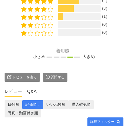
(4)
(3)
(1)
(0)
(0)
着用感
小さめ
大きめ
レビューを書く
質問する
レビュー
Q&A
日付順
評価順 ↓
いいね数順
購入確認順
写真・動画付き順
詳細フィルター