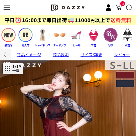
0
最新作
再入荷
キャバドレス
ヌードブラ
ヒール
下着
浴衣
水着
商品イメージ
商品説明
サイズ/詳細
レビュー
1
/19
一覧