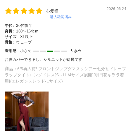
2026-06-24
心愛様
購入確認済み
年代:
30代前半
身長:
160〜164cm
サイズ:
XL以上
骨格:
ウェーブ
着用感
小さめ
大きめ
お腹カバーできるし、シルエットが綺麗です
商品：
6/5再入荷! フロントジップダマスクシアー七分袖ドレープ
ラップタイトロングドレス[S～LL/4サイズ展開][明日花キララ着
用](エレガンスレッド-Lサイズ)