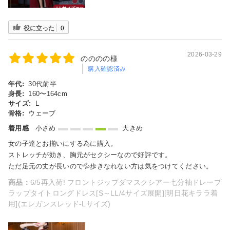
役に立った
0
2026-03-29
のののの様
購入確認済み
年代:
30代前半
身長:
160〜164cm
サイズ:
L
骨格:
ウェーブ
着用感
小さめ
大きめ
女の子達とお揃いにする為に購入。
ストレッチが効き、胸元がセクシーなので好評です。
ただ足元の丈が長いので💦歩きなれない方は気をつけてください。
商品：
6/5再入荷! フロントジップダマスクシアー七分袖ドレープ
ラップタイトロングドレス[S～LL/4サイズ展開][明日花キララ着
用](エレガンスレッド-Lサイズ)