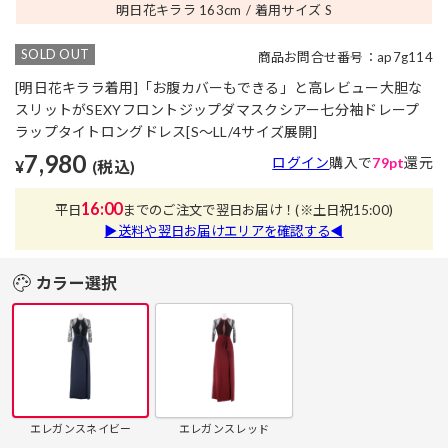
明日花キララ 163
cm
着用サイズ S
SOLD OUT
商品お問合せ番号：ap7g114
[明日花キララ着用]「お腹カバーもできる」と高レビュー大胆な
スリットがSEXYフロントジップダマスクシアー七分袖ドレープ
ラップタイトロングドレス[S～LL/4サイズ展開]
7,980
ログイン
購入で
79pt
還元
¥
(税込)
16:00
平日
までのご注文で翌日お届け！
(※土日祝15:00)
▶送料や翌日お届けエリアを確認する◀
カラー選択
エレガンスネイビー
エレガンスレッド