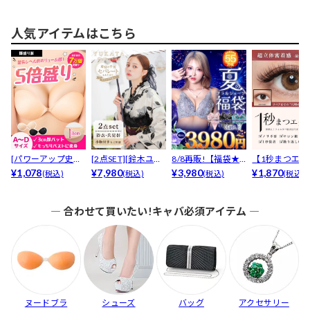
品なホ...
人気アイテムはこちら
[パワーアップ史上
[2点SET][鈴木ユリ
8/8再販!【福袋★
【1秒まつエク
最強5倍盛りアップ
¥1,078
ア(baby)...
¥7,980
ブラセット3点
¥3,980
リュームタイ
¥1,870
(税込)
(税込)
(税込)
(税込)
も...
入】...
ブ...
― 合わせて買いたい!キャバ必須アイテム ―
ヌードブラ
シューズ
バッグ
アクセサリー