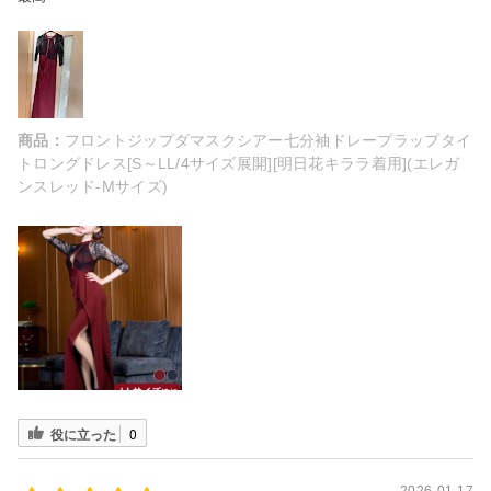
商品：
フロントジップダマスクシアー七分袖ドレープラップタイ
トロングドレス[S～LL/4サイズ展開][明日花キララ着用](エレガ
ンスレッド-Mサイズ)
役に立った
0
2026-01-17