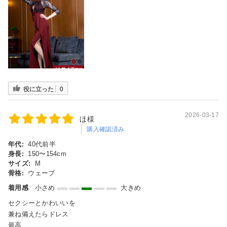
役に立った
0
2026-03-17
ほ様
購入確認済み
年代:
40代前半
身長:
150〜154cm
サイズ:
M
骨格:
ウェーブ
着用感
小さめ
大きめ
セクシーとかわいいを
兼ね備えたらドレス
最高