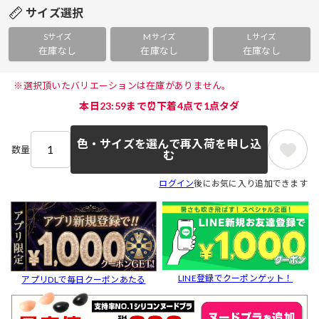
サイズ選択
Sサイズ
Mサイズ
Lサイズ
在庫なし
在庫なし
在庫なし
 ※選択頂いたバリエーションは在庫がありません。 
本日23:59まで⏰下着4点で1点タダ
色・サイズを選んで再入荷を申し込
数量
む
ログイン
後にお気に入り追加できます
LINE登録でクーポンゲット！
アプリDLで毎日クーポンあたる