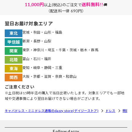
11,000円
送料無料!!
以上(税込)のご注文で
🚚
（配送料一律 690円）
翌日お届け対象エリア
宮城・秋田・山形・福島
東北
新潟・長野・山梨
甲信越
東京・神奈川・埼玉・千葉・茨城・栃木・群馬
関東
富山・石川・福井
北陸
愛知・岐阜・静岡・三重
東海
大阪・京都・滋賀・奈良・和歌山
関西
ご注意ください
※土日祝は15時半迄の購入で当日出荷いたします。対象エリアでも一部地
域や交通事情により翌日お届けできない場合がございます。
キャバドレス・ミニドレス通販のdazzy store(デイジーストア)
ドレス
明日
Follow dazzy