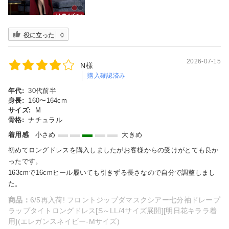
役に立った
0
2026-07-15
N様
購入確認済み
年代:
30代前半
身長:
160〜164cm
サイズ:
M
骨格:
ナチュラル
着用感
小さめ
大きめ
初めてロングドレスを購入しましたがお客様からの受けがとても良か
ったです。
163cmで16cmヒール履いても引きずる長さなので自分で調整しまし
た。
商品：
6/5再入荷! フロントジップダマスクシアー七分袖ドレープ
ラップタイトロングドレス[S～LL/4サイズ展開][明日花キララ着
用](エレガンスネイビー-Mサイズ)