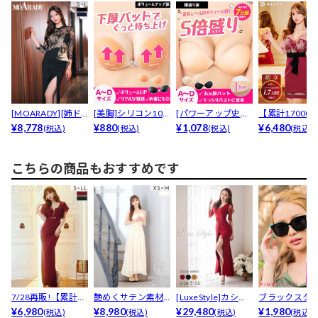
[MOARADY][姉ド
[美胸]シリコン10
[パワーアップ史上
【累計17000
レス]素肌透け...
¥8,778
0％下厚プッシュ
¥880
最強5倍盛りアップ
¥1,078
売】トップス
¥6,480
(税込)
(税込)
(税込)
(税込)
ア...
も...
ー...
こちらの商品もおすすめです
7/28再販!【累計販
艶めくサテン素材
[LuxeStyle]カシュ
ブラックスタ
売1200枚以上...
¥6,980
で高級感抜群♪上
¥8,980
クール5分...
¥29,480
サングラス
¥1,980
(税込)
(税込)
(税込)
(税込)