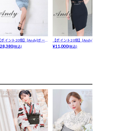
[Andy]フ
ョル...
¥22,880
(税込
【ポイント20倍】[Andy]ボー
【ポイント20倍】[Andy]シア
ー...
28,380
ーレ...
¥11,000
(税込)
(税込)