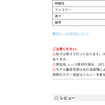
伸縮性
ファスナー
透け
備考
◆採寸・size表記について
ご注意ください。
⚠
採寸は実寸で行っております。
あります。
⚠
柄生地､レース素材の場合、1点
⚠
モデル着用写真は光の加減等に
実際のカラー目安はトルソー写真
レビュー