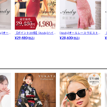
y]オー
【ポイント20倍】[Andy]ハイ
[Andy]オールレースウエストカ
ネッ...
¥29,480
ット...
¥28,600
ダ
¥
(税込)
(税込)