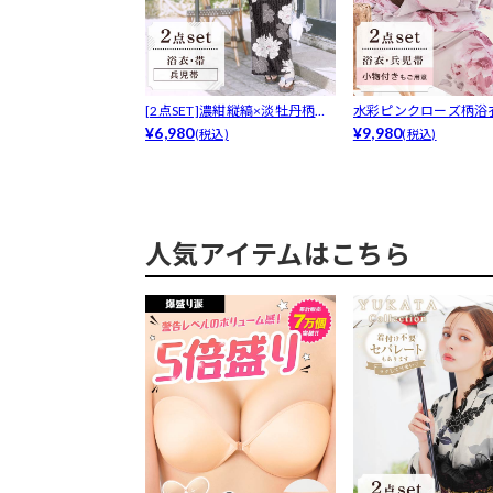
[2点SET]濃紺縦縞×淡牡丹柄浴
水彩ピンクローズ柄浴衣
衣【...
¥6,980
6年新作...
¥9,980
(税込)
(税込)
人気アイテムはこちら