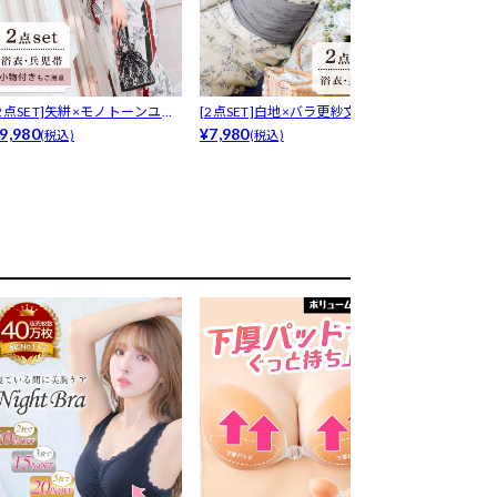
[2点SET]矢絣×モノトーンユリ
[2点SET]白地×バラ更紗文様浴
[2点SET][鈴木ユ
浴...
9,980
衣【...
¥7,980
¥7,980
(税込)
(税込)
(税込)