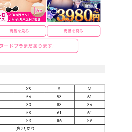
商品を見る
商品を見る
ヌードブラまだあります!
XS
S
M
56
58
61
80
83
86
58
61
64
83
86
89
[裏地]あり