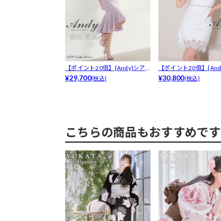
【ポイント20倍】[Andy]シア
【ポイント20倍】[And
ーチ...
¥29,700
ルリ...
¥30,800
(税込)
(税込)
こちらの商品もおすすめです