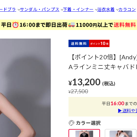
ードブラ
サンダル・パンプス
下着・インナー
浴衣
水着
カラコン
【ポイント20倍】[An
Aラインミニ丈キャバドレス
13,200
¥
(税込)
27,500
¥
16:00
平日
まで
▶送料や
カラー選択