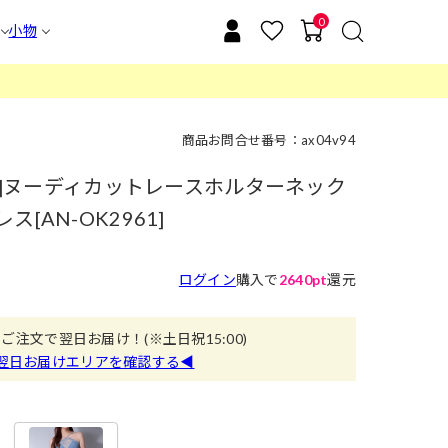
0
小物
商品お問合せ番号：ax04v94
dy]ヌーディカットレースホルターネック
[AN-OK2961]
ログイン
購入で
2640pt
還元
のご注文で翌日お届け！
(※土日祝15:00)
翌日お届けエリアを確認する◀