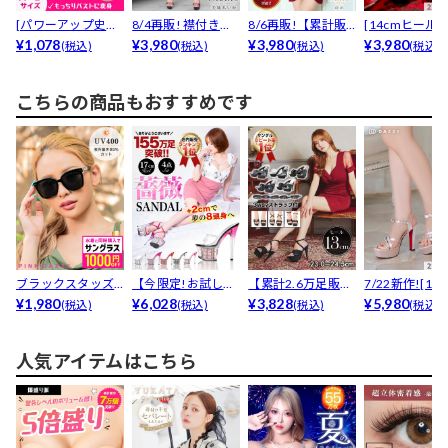
[パワーアップ史上
8/4再販! 襟付きフ
8/6再販!【累計販
[14cmヒール]
最強5倍盛りアップ
¥1,078
ロントボタンリブ...
¥3,980
売5000枚突破】...
¥3,980
カラー輝くビジュ
¥3,980
(税込)
(税込)
(税込)
(税込)
も...
こちらの商品もおすすめです
ブラックスタッズ
【今限定!お試し価
【累計2.6万足販
7/22新作![13
サングラス
¥1,980
格】[17cmヒール...
¥6,028
売】[13cmヒール...
¥3,828
ール]ラグジ...
¥5,980
(税込)
(税込)
(税込)
(税込)
人気アイテムはこちら