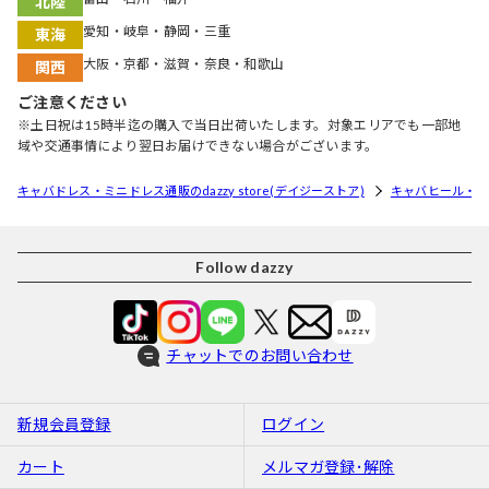
北陸
愛知・岐阜・静岡・三重
東海
大阪・京都・滋賀・奈良・和歌山
関西
ご注意ください
※土日祝は15時半迄の購入で当日出荷いたします。対象エリアでも一部地
域や交通事情により翌日お届けできない場合がございます。
キャバドレス・ミニドレス通販のdazzy store(デイジーストア)
キャバヒール・
Follow dazzy
チャットでのお問い合わせ
新規会員登録
ログイン
カート
メルマガ登録･解除