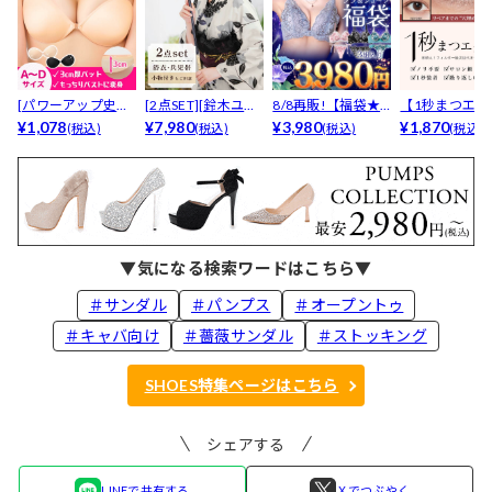
[パワーアップ史上
[2点SET][鈴木ユリ
8/8再販!【福袋★
【1秒まつエク
最強5倍盛りアップ
¥1,078
ア(baby)...
¥7,980
ブラセット3点
¥3,980
リュームタイ
¥1,870
(税込)
(税込)
(税込)
(税込)
も...
入】...
ブ...
▼気になる検索ワードはこちら▼
＃サンダル
＃パンプス
＃オープントゥ
＃キャバ向け
＃薔薇サンダル
＃ストッキング
SHOES特集ページはこちら
シェアする
LINEで共有する
Ｘでつぶやく