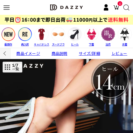
0
最新作
再入荷
キャバドレス
ヌードブラ
ヒール
下着
浴衣
水着
商品イメージ
商品説明
サイズ/詳細
レビュー
1
/7
一覧