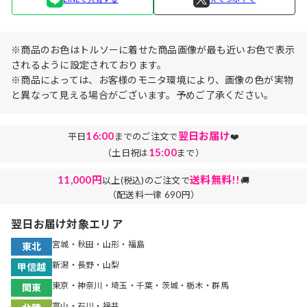
※商品のお色はトルソーに着せた商品画像が最も近いお色で表示
されるように設定されております。
※商品によっては、お客様のモニタ環境により、画像の色が実物
と異なって見える場合がございます。予めご了承ください。
16:00
翌日お届け
平日
までのご注文で
❤️
15:00
（土日祝は
まで）
11,000円
送料無料!!
以上(税込)のご注文で
🚚
（配送料一律 690円）
翌日お届け対象エリア
宮城・秋田・山形・福島
東北
新潟・長野・山梨
甲信越
東京・神奈川・埼玉・千葉・茨城・栃木・群馬
関東
富山・石川・福井