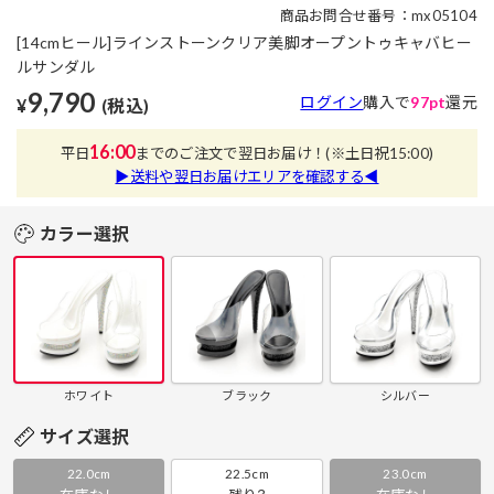
商品お問合せ番号：mx05104
[14cmヒール]ラインストーンクリア美脚オープントゥキャバヒー
ルサンダル
9,790
ログイン
購入で
97pt
還元
¥
(税込)
16:00
平日
までのご注文で翌日お届け！
(※土日祝15:00)
▶送料や翌日お届けエリアを確認する◀
カラー選択
ホワイト
ブラック
シルバー
サイズ選択
22.0cm
22.5cm
23.0cm