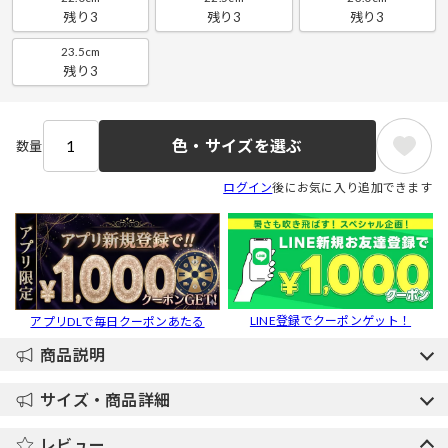
残り3
残り3
残り3
23.5cm
残り3
色・サイズを選ぶ
数量
ログイン
後にお気に入り追加できます
LINE登録でクーポンゲット！
アプリDLで毎日クーポンあたる
商品説明
サイズ・商品詳細
レビュー