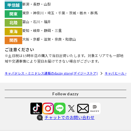
新潟・長野・山梨
甲信越
東京・神奈川・埼玉・千葉・茨城・栃木・群馬
関東
富山・石川・福井
北陸
愛知・岐阜・静岡・三重
東海
大阪・京都・滋賀・奈良・和歌山
関西
ご注意ください
※土日祝は15時半迄の購入で当日出荷いたします。対象エリアでも一部地
域や交通事情により翌日お届けできない場合がございます。
キャバドレス・ミニドレス通販のdazzy store(デイジーストア)
キャバヒール・
Follow dazzy
チャットでのお問い合わせ