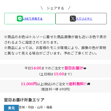
シェアする
LINEで共有する
Ｘでつぶやく
※商品のお色はトルソーに着せた商品画像が最も近いお色で表示
されるように設定されております。
※商品によっては、お客様のモニタ環境により、画像の色が実物
と異なって見える場合がございます。予めご了承ください。
16:00
翌日お届け
平日
までのご注文で
❤️
15:00
（土日祝は
まで）
11,000円
送料無料!!
以上(税込)のご注文で
🚚
（配送料一律 690円）
翌日お届け対象エリア
宮城・秋田・山形・福島
東北