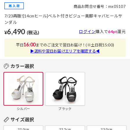
商品お問合せ番号：mx05107
7/23再販![14cmヒール]ベルト付きビジュー美脚キャバヒールサ
ンダル
6,490
ログイン
購入で
64pt
還元
¥
(税込)
16:00
平日
までのご注文で翌日お届け！
(※土日祝15:00)
▶送料や翌日お届けエリアを確認する◀
カラー選択
シルバー
ブラック
サイズ選択
22.0cm
22.5cm
23.0cm