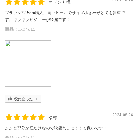
マドンナ様
ブラック22.5cm購入。高いヒールでサイズ小さめがとても貴重で
す。キラキラビジューが綺麗です！
商品：
ax04u11
役に立った
0
2024-08-26
ゆ様
かかと部分が紐だけなので靴擦れしにくくて良いです！
商品：
ax04u11