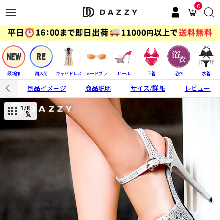
0
最新作
再入荷
キャバドレス
ヌードブラ
ヒール
下着
浴衣
水着
商品イメージ
商品説明
サイズ/詳細
レビュー
1
/8
一覧