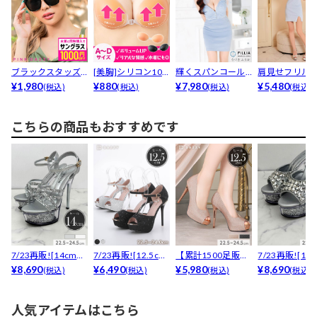
ブラックスタッズ
[美胸]シリコン10
輝くスパンコール×
肩見せフリル
サングラス
¥1,980
0％下厚プッシュ
¥880
あざと肩リボンに
¥7,980
ショルにCUT
¥5,480
(税込)
(税込)
(税込)
(税込)
ア...
視線...
く...
こちらの商品もおすすめです
7/23再販![14cmヒ
7/23再販![12.5cm
【累計1500足販
7/23再販![14
ール]グリッ...
¥8,690
ヒール]ビ...
¥6,490
売】[12.5cmヒ...
¥5,980
ール]グリッ...
¥8,690
(税込)
(税込)
(税込)
(税込)
人気アイテムはこちら