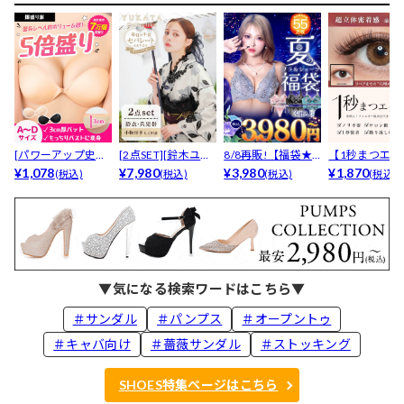
[パワーアップ史上
[2点SET][鈴木ユリ
8/8再販!【福袋★
【1秒まつエク
最強5倍盛りアップ
¥1,078
ア(baby)...
¥7,980
ブラセット3点
¥3,980
リュームタイ
¥1,870
(税込)
(税込)
(税込)
(税込)
も...
入】...
ブ...
▼気になる検索ワードはこちら▼
＃サンダル
＃パンプス
＃オープントゥ
＃キャバ向け
＃薔薇サンダル
＃ストッキング
SHOES特集ページはこちら