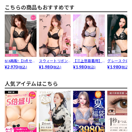
こちらの商品もおすすめです
8/4再販!【3点セッ
スウィートリボン
【三上悠亜着用】
グレースクロ
ト】【三上悠亜着...
¥2,970
レースブラジャー&
¥1,980
シャイニーブルー
¥1,980
ラワー育乳脇
¥1,980
(税込)
(税込)
(税込)
(税込)
am...
ムレー...
ラジャ...
人気アイテムはこちら