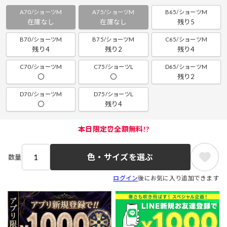
A70/ショーツM
A75/ショーツM
B65/ショーツM
在庫なし
在庫なし
残り5
B70/ショーツM
B75/ショーツM
C65/ショーツM
残り4
残り2
残り4
C70/ショーツM
C75/ショーツL
D65/ショーツM
〇
〇
残り2
D70/ショーツM
D75/ショーツL
〇
残り4
本日限定⏰全額無料!?
色・サイズを選ぶ
数量
ログイン
後にお気に入り追加できます