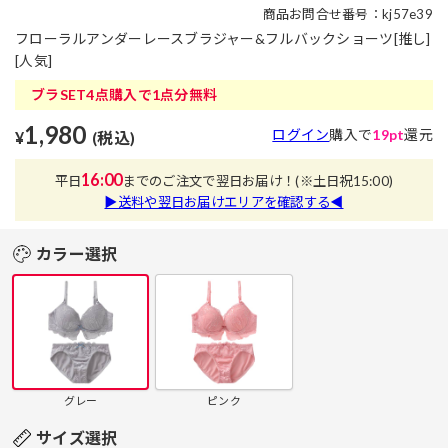
商品お問合せ番号：kj57e39
フローラルアンダーレースブラジャー&フルバックショーツ[推し]
[人気]
ブラSET4点購入で1点分無料
1,980
ログイン
購入で
19pt
還元
¥
(税込)
16:00
平日
までのご注文で翌日お届け！
(※土日祝15:00)
▶送料や翌日お届けエリアを確認する◀
カラー選択
グレー
ピンク
サイズ選択