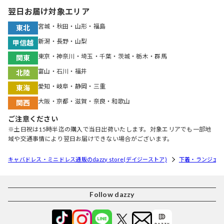
翌日お届け対象エリア
宮城・秋田・山形・福島
東北
新潟・長野・山梨
甲信越
東京・神奈川・埼玉・千葉・茨城・栃木・群馬
関東
富山・石川・福井
北陸
愛知・岐阜・静岡・三重
東海
大阪・京都・滋賀・奈良・和歌山
関西
ご注意ください
※土日祝は15時半迄の購入で当日出荷いたします。対象エリアでも一部地
域や交通事情により翌日お届けできない場合がございます。
キャバドレス・ミニドレス通販のdazzy store(デイジーストア)
下着・ランジェリ
Follow dazzy