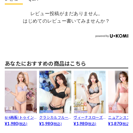
レビュー投稿がまだありません。
はじめてのレビュー書いてみませんか？
あなたにおすすめの商品はこちら
8/4再販!トゥイン
クラシカルフルー
ヴィーナスローズ
ニュアンスフ
クルリボンベアブ
¥1,980
ルレース育乳脇高
¥1,980
育乳脇高ブラジャ
¥1,980
ーレース育乳
¥1,870
(税込)
(税込)
(税込)
(税込)
ラ...
ブラジ...
ー&a...
ブラジ...