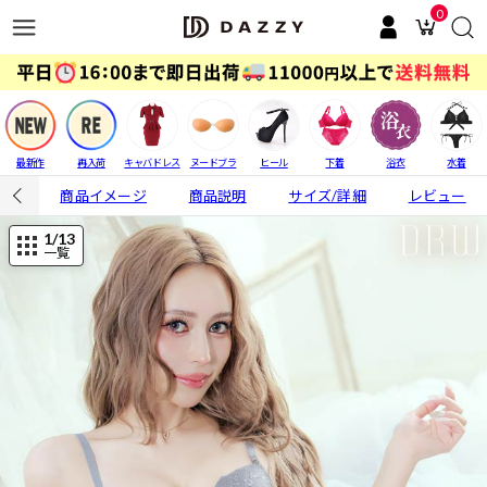
0
最新作
再入荷
キャバドレス
ヌードブラ
ヒール
下着
浴衣
水着
商品イメージ
商品説明
サイズ/詳細
レビュー
1
/13
一覧