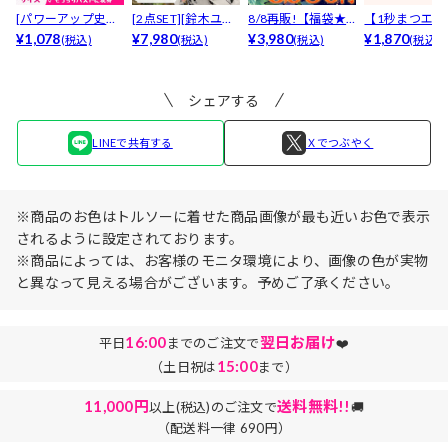
[パワーアップ史上
[2点SET][鈴木ユリ
8/8再販!【福袋★
【1秒まつエク
最強5倍盛りアップ
¥1,078
ア(baby)...
¥7,980
ブラセット3点
¥3,980
リュームタイ
¥1,870
(税込)
(税込)
(税込)
(税込)
も...
入】...
ブ...
シェアする
LINEで共有する
Ｘでつぶやく
※商品のお色はトルソーに着せた商品画像が最も近いお色で表示
されるように設定されております。
※商品によっては、お客様のモニタ環境により、画像の色が実物
と異なって見える場合がございます。予めご了承ください。
16:00
翌日お届け
平日
までのご注文で
❤️
15:00
（土日祝は
まで）
11,000円
送料無料!!
以上(税込)のご注文で
🚚
（配送料一律 690円）