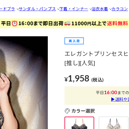
ードブラ
サンダル・パンプス
下着・インナー
浴衣
水着
カラコン
エレガントプリンセスヒ
[推し][人気]
1,958
¥
(税込)
16:00
平日
まで
▶送料や
カラー選択