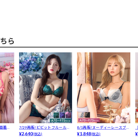
ちら
亜着
7/29再販!ビビットフルールエ
8/1再販!ヌーディーレースブラ
ンブロ...
¥2,640
ジャー...
¥1,848
¥
(税込)
(税込)