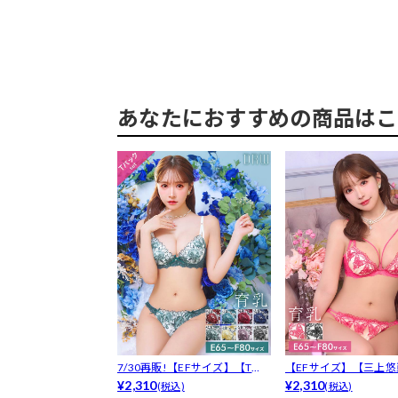
あなたにおすすめの商品はこ
7/30再販!【EFサイズ】【Tバ
【EFサイズ】【三上悠
ック...
¥2,310
用】グロリア...
¥2,310
(税込)
(税込)