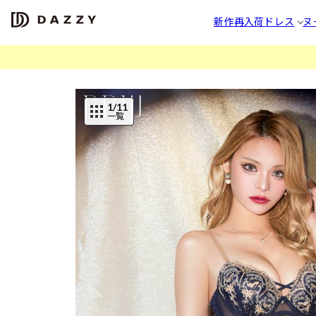
新作
再入荷
ドレス
ヌ
1
/11
一覧