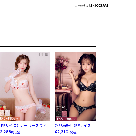
【EFサイズ】ガーリースウィ
7/28再販!【EFサイズ】【三上
【Reinest
ートチェリ...
2,288
悠亜...
¥2,310
スコ...
¥3,850
(税込)
(税込)
(税込)