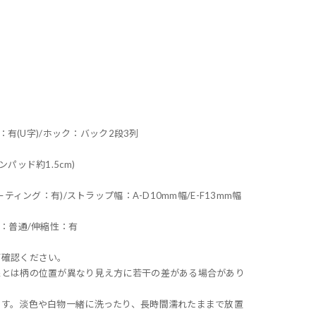
)
：有(U字)/ホック：バック2段3列
パッド約1.5cm)
ティング：有)/ストラップ幅：A-D10mm幅/E-F13mm幅
：普通/伸縮性：有
ご確認ください。
像とは柄の位置が異なり見え方に若干の差がある場合があり
ます。淡色や白物一緒に洗ったり、長時間濡れたままで放置