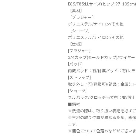
E85/F85:LLサイズ(ヒップ:97-105cm
【素材】
［ブラジャー］
ポリエステル/ナイロン/その他
［ショーツ］
ポリエステル/ナイロン/その他
【仕様】
[ブラジャー]
3/4カップ(モールドカップ)/ワイヤー
[パッド]
内蔵パッド：有/付属パッド：有(レモン
[ストラップ]
取り外し：可(調節可)/部品；金属(コー
[ショーツ]
フルバック/クロッチ当て布：有/股上
■備考
※洗濯の際は、取り扱い表記を必ず
※生地の取り位置が異なるため、画
ます。
※濃色について色落ちなどがござい