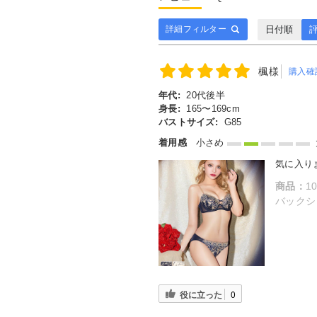
日付順
評
詳細フィルター
楓様
購入確
年代:
20代後半
身長:
165〜169cm
バストサイズ:
G85
着用感
小さめ
気に入り
商品：
1
バックショ
役に立った
0