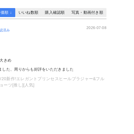
価順 ↓
いいね数順
購入確認順
写真・動画付き順
2026-07-08
認済み
大きめ
ました、周りからも好評をいただきました
0/20新作!エレガントプリンセスヒールブラジャー&フル
ーツ[推し][人気]