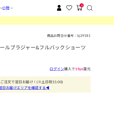
0
小物
商品お問合せ番号：kj29181
ールブラジャー&フルバックショーツ
ログイン
購入で
19pt
還元
のご注文で翌日お届け！
(※土日祝15:00)
翌日お届けエリアを確認する◀