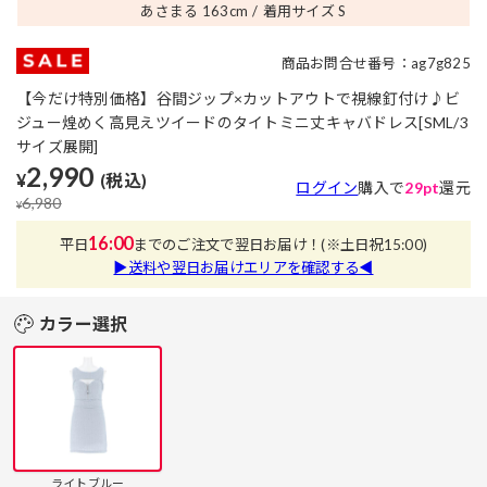
あさまる 163
cm
着用サイズ S
商品お問合せ番号：ag7g825
【今だけ特別価格】谷間ジップ×カットアウトで視線釘付け♪ビ
ジュー煌めく高見えツイードのタイトミニ丈キャバドレス[SML/3
サイズ展開]
2,990
¥
(税込)
ログイン
購入で
29pt
還元
6,980
¥
16:00
平日
までのご注文で翌日お届け！
(※土日祝15:00)
▶送料や翌日お届けエリアを確認する◀
カラー選択
ライトブルー