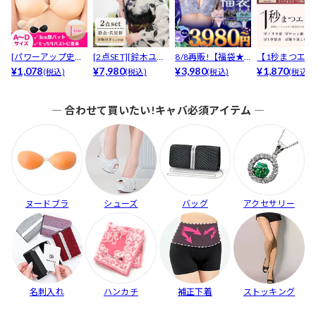
[パワーアップ史上
[2点SET][鈴木ユリ
8/8再販!【福袋★
【1秒まつエク
最強5倍盛りアップ
¥1,078
ア(baby)...
¥7,980
ブラセット3点
¥3,980
リュームタイ
¥1,870
(税込)
(税込)
(税込)
(税込)
も...
入】...
ブ...
― 合わせて買いたい!キャバ必須アイテム ―
ヌードブラ
シューズ
バッグ
アクセサリー
名刺入れ
ハンカチ
補正下着
ストッキング