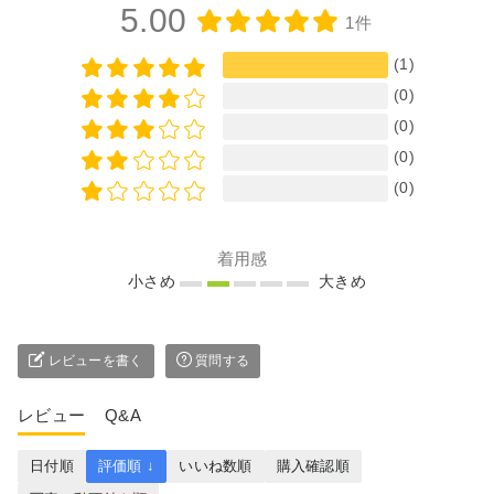
5.00
1件
(1)
(0)
(0)
(0)
(0)
着用感
小さめ
大きめ
レビューを書く
質問する
レビュー
Q&A
日付順
評価順 ↓
いいね数順
購入確認順