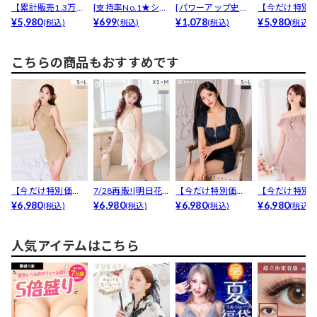
【累計販売1.3万足
[支持率No.1★シリ
[パワーアップ史上
【今だけ特別
突破】「キラキラ
¥5,980
コン100％ヌー...
¥699
最強5倍盛りアップ
¥1,078
格】[伊藤桃々
¥5,980
(税込)
(税込)
(税込)
(税込)
か...
も...
オフ...
こちらの商品もおすすめです
【今だけ特別価
7/28再販![明日花
【今だけ特別価
【今だけ特別
格】色っぽい谷間
¥6,980
キララ着用]わず...
¥6,980
格】きらめく高級
¥6,980
格】オフショ
¥6,980
(税込)
(税込)
(税込)
(税込)
魅せカッ...
感ラメツ...
リルから...
人気アイテムはこちら