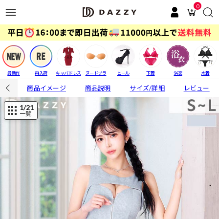
0
最新作
再入荷
キャバドレス
ヌードブラ
ヒール
下着
浴衣
水着
商品イメージ
商品説明
サイズ/詳細
レビュー
1
/21
一覧