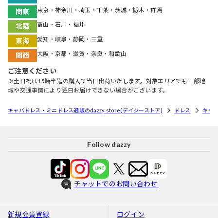
東京・神奈川・埼玉・千葉・茨城・栃木・群馬
関東
富山・石川・福井
北陸
愛知・岐阜・静岡・三重
東海
大阪・京都・滋賀・奈良・和歌山
関西
ご注意ください
※土日祝は15時半迄の購入で当日出荷いたします。対象エリアでも一部地
域や交通事情により翌日お届けできない場合がございます。
キャバドレス・ミニドレス通販のdazzy store(デイジーストア)
ドレス
キャ
Follow dazzy
チャットでのお問い合わせ
新規会員登録
ログイン