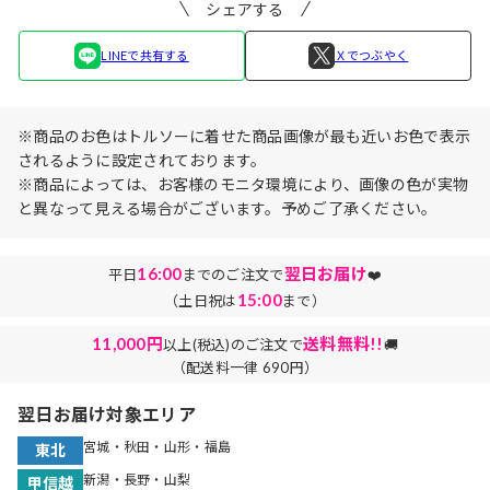
シェアする
LINEで共有する
Ｘでつぶやく
※商品のお色はトルソーに着せた商品画像が最も近いお色で表示
されるように設定されております。
※商品によっては、お客様のモニタ環境により、画像の色が実物
と異なって見える場合がございます。予めご了承ください。
16:00
翌日お届け
平日
までのご注文で
❤️
15:00
（土日祝は
まで）
11,000円
送料無料!!
以上(税込)のご注文で
🚚
（配送料一律 690円）
翌日お届け対象エリア
宮城・秋田・山形・福島
東北
新潟・長野・山梨
甲信越