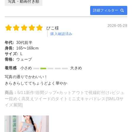
写真・動画付き順
詳細フィルター
2026-05-28
ぴこ様
購入確認済み
年代:
30代前半
身長:
165〜169cm
サイズ:
L
骨格:
ウェーブ
着用感
小さめ
大きめ
写真の通りでかわいい！
きらきらしててちょうどよく華やか
商品：
5/11新作!谷間ジップ×カットアウトで視線釘付け♪ビジュ
ー煌めく高見えツイードのタイトミニ丈キャバドレス[SML/3サ
イズ展開]