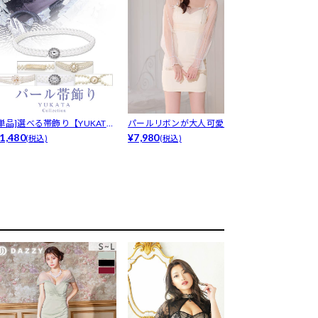
[単品]選べる帯飾り【YUKATA
パールリボンが大人可愛い♪シ
[支持率No.1
..
1,480
アーチュー...
¥7,980
ヌー...
¥699
(税込)
(税込)
(税込)