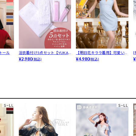
トール
浴衣着付け5点セット【YUKAT
【明日花キララ着用】可愛いの
A b...
¥2,980
声!くびれ...
¥4,980
b.
¥
(税込)
(税込)