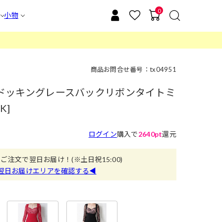
0
小物
商品お問合せ番号：tx04951
y]ドッキングレースバックリボンタイトミ
K]
ログイン
購入で
2640pt
還元
のご注文で翌日お届け！
(※土日祝15:00)
翌日お届けエリアを確認する◀