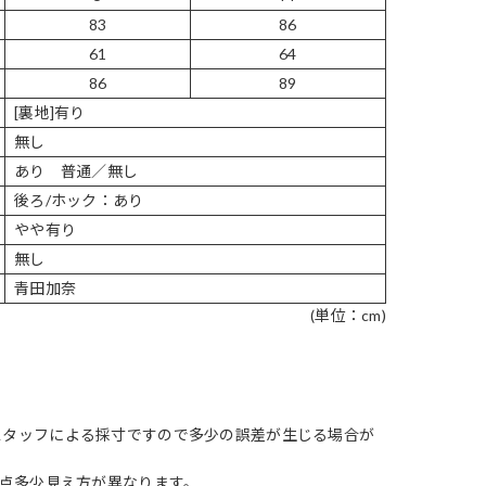
83
86
61
64
86
89
[裏地]有り
無し
あり 普通／無し
後ろ/ホック：あり
やや有り
無し
青田加奈
(単位：cm)
スタッフによる採寸ですので多少の誤差が生じる場合が
1点多少見え方が異なります。