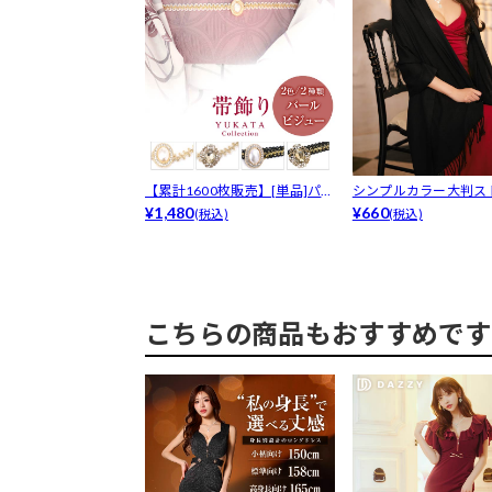
【累計1600枚販売】[単品]パー
シンプルカラー大判ス
ルシ...
¥1,480
¥660
(税込)
(税込)
こちらの商品もおすすめです