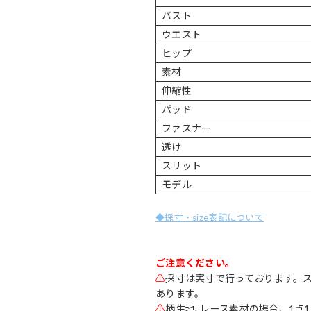
バスト
ウエスト
ヒップ
素材
伸縮性
パッド
ファスナー
透け
スリット
モデル
◆採寸・size表記について
ご注意ください。
⚠
採寸は実寸で行っております。
あります。
⚠
柄生地､レース素材の場合、1点