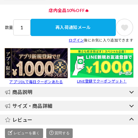
店内全品10％OFF🔥
再入荷通知メール
数量
ログイン
後にお気に入り追加できます
LINE登録でクーポンゲット！
アプリDLで毎日クーポンあたる
商品説明
サイズ・商品詳細
レビュー
レビューを書く
質問する