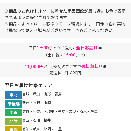
※商品のお色はトルソーに着せた商品画像が最も近いお色で表示
されるように設定されております。
※商品によっては、お客様のモニタ環境により、画像の色が実物
と異なって見える場合がございます。予めご了承ください。
16:00
翌日お届け
平日
までのご注文で
❤️
15:00
（土日祝は
まで）
11,000円
送料無料!!
以上(税込)のご注文で
🚚
（配送料一律 690円）
翌日お届け対象エリア
宮城・秋田・山形・福島
東北
新潟・長野・山梨
甲信越
東京・神奈川・埼玉・千葉・茨城・栃木・群馬
関東
富山・石川・福井
北陸
愛知・岐阜・静岡・三重
東海