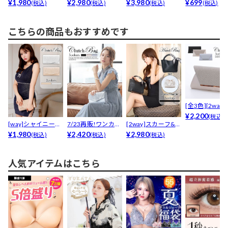
モチーフ×パール髪
¥1,980
フ下駄【YUKAT...
¥2,980
00足販売】シ...
¥3,980
きヌードブラ
¥699
(税込)
(税込)
(税込)
(税込)
飾り
こちらの商品もおすすめです
[全3色][2way
プルデザイン...
¥2,200
(税込)
[way]シャイニーラ
7/23再販!ワンカラ
[2way]スカーフ&
メプリーツクラッ...
¥1,980
ープリーツクラッ...
¥2,420
巾着付き...
¥2,980
(税込)
(税込)
(税込)
人気アイテムはこちら