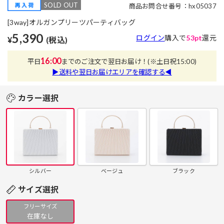
SOLD OUT
商品お問合せ番号：hx05037
[3way]オルガンプリーツパーティバッグ
5,390
ログイン
購入で
53pt
還元
¥
(税込)
16:00
平日
までのご注文で翌日お届け！
(※土日祝15:00)
▶送料や翌日お届けエリアを確認する◀
カラー選択
シルバー
ベージュ
ブラック
サイズ選択
フリーサイズ
在庫なし