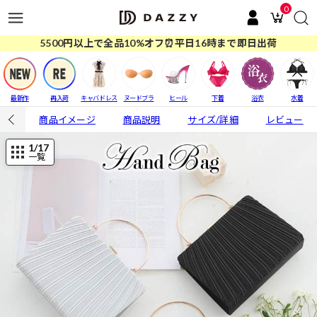
0
5500円以上で全品10%オフ⏰平日16時まで即日出荷
最新作
再入荷
キャバドレス
ヌードブラ
ヒール
下着
浴衣
水着
商品イメージ
商品説明
サイズ/詳細
レビュー
1
/17
一覧