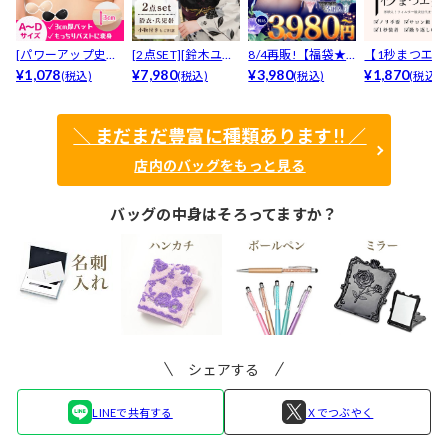
[パワーアップ史上
[2点SET][鈴木ユリ
8/4再販!【福袋★
【1秒まつエク
最強5倍盛りアップ
¥1,078
ア(baby)...
¥7,980
ブラセット3点
¥3,980
リュームタイ
¥1,870
(税込)
(税込)
(税込)
(税込)
も...
入】...
ブ...
＼ まだまだ豊富に種類あります!! ／
店内のバッグをもっと見る
バッグの中身はそろってますか？
シェアする
LINEで共有する
Ｘでつぶやく