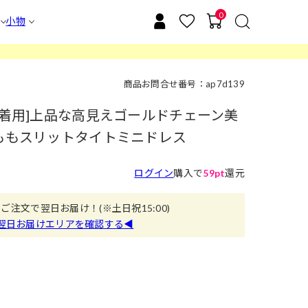
0
小物
商品お問合せ番号：ap7d139
ラ着用]上品な高見えゴールドチェーン美
太ももスリットタイトミニドレス
ログイン
購入で
59pt
還元
のご注文で翌日お届け！
(※土日祝15:00)
翌日お届けエリアを確認する◀