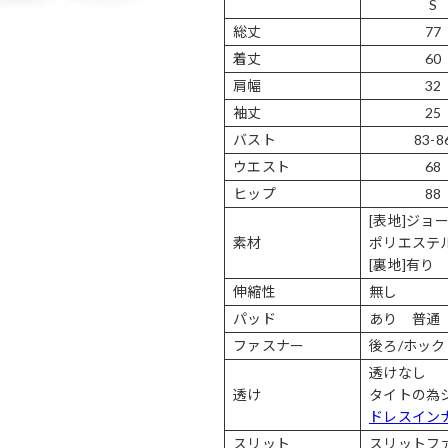
S
総丈
77
着丈
60
肩幅
32
袖丈
25
バスト
83-8
ウエスト
68
ヒップ
88
[表地]ジョ
素材
ポリエステル
[裏地]有り
伸縮性
無し
パッド
あり 普通
ファスナー
後ろ/ホッ
透けなし
透け
タイトの為
ドレスイン
スリット
スリットファ