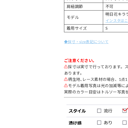
肩紐調節
不可
明日花キララ(1
モデル
インスタは
着用サイズ
S
◆採寸・size表記について
ご注意ください。
⚠
採寸は実寸で行っております。
あります。
⚠
柄生地､レース素材の場合、1点
⚠
モデル着用写真は光の加減等に
実際のカラー目安はトルソー写真