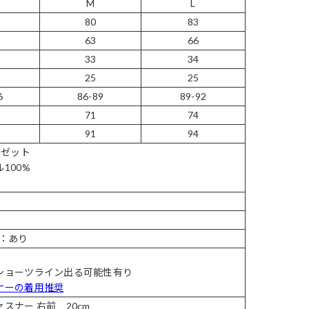
M
L
80
83
63
66
33
34
25
25
6
86-89
89-92
71
74
91
94
ーゼット
100%
ク：あり
ショーツライン出る可能性有り
ナーの着用推奨
スナー 右前 20cm