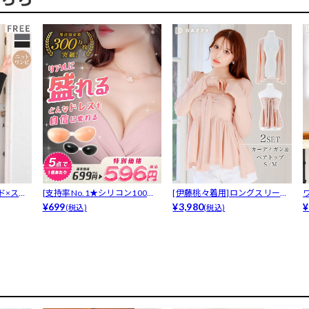
ド×スリ
[支持率No.1★シリコン100％
[伊藤桃々着用]ロングスリーブ
ヌー...
¥699
カーディ...
¥3,980
¥
(税込)
(税込)