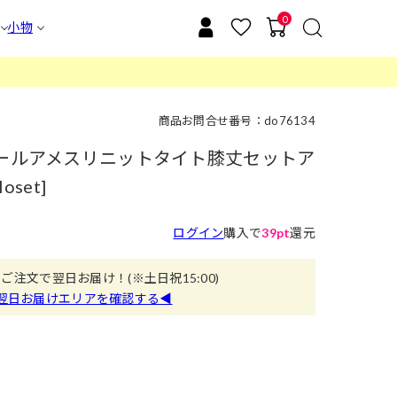
0
小物
商品お問合せ番号：do76134
クールアメスリニットタイト膝丈セットア
oset]
ログイン
購入で
39pt
還元
のご注文で翌日お届け！
(※土日祝15:00)
翌日お届けエリアを確認する◀