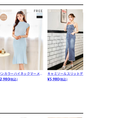
ワンカラーハイネックマーメイ
キャミソールスリットデニムロ
[パワーアッ
ドニットワ...
2,980
ングワンピ...
¥5,980
アップも...
¥1,078
(税込)
(税込)
(税込)