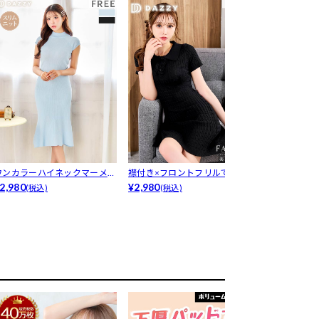
ワンカラーハイネックマーメイ
襟付き×フロントフリルで好感
ブラックスタ
ドニットワ...
2,980
度バツグン...
¥2,980
¥1,980
(税込)
(税込)
(税込)