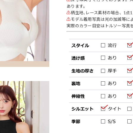
あります。
⚠
柄生地､レース素材の場合、1点
⚠
モデル着用写真は光の加減等に
実際のカラー目安はトルソー写真