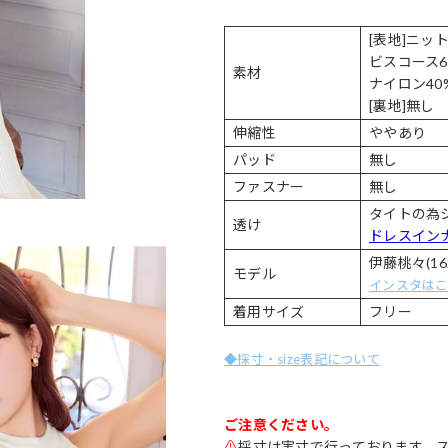
[表地]ニッ
ビスコース6
素材
ナイロン40
[裏地]無し
伸縮性
ややあり
パッド
無し
ファスナー
無し
タイトの為
透け
ドレスイン
伊藤桃々(16
モデル
インスタは
着用サイズ
フリー
◆採寸・size表記について
ご注意ください。
⚠
採寸は実寸で行っております。