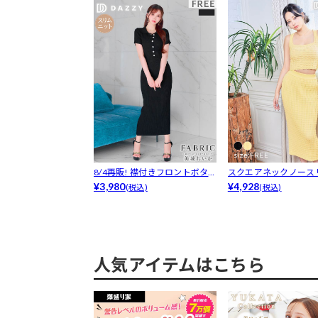
8/4再販! 襟付きフロントボタ
スクエアネックノース
ンリブ...
¥3,980
ップス&a...
¥4,928
(税込)
(税込)
人気アイテムはこちら