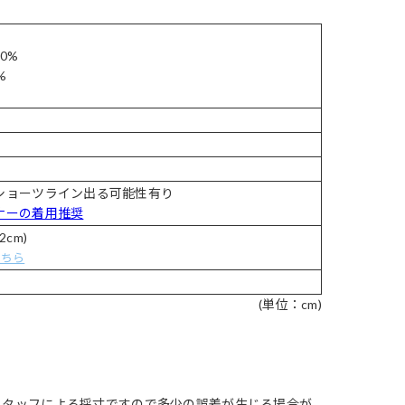
ト
0%
%
ショーツライン出る可能性有り
ナーの着用推奨
2cm)
こちら
(単位：cm)
スタッフによる採寸ですので多少の誤差が生じる場合が