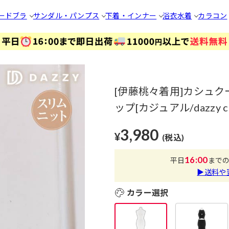
ードブラ
サンダル・パンプス
下着・インナー
浴衣
水着
カラコン
[伊藤桃々着用]カシュ
ップ[カジュアル/dazzy cl
3,980
¥
(税込)
16:00
平日
まで
▶送料や
カラー選択