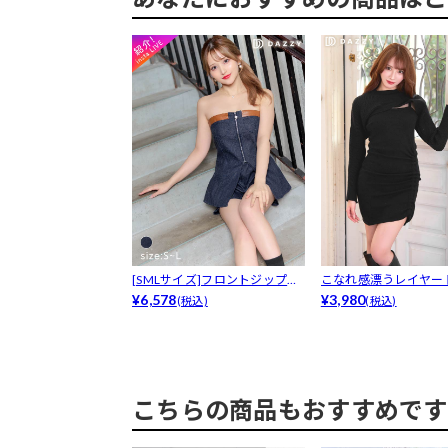
[SMLサイズ]フロントジップレ
こなれ感漂うレイヤー
ザー格...
¥6,578
ットギャザ...
¥3,980
(税込)
(税込)
こちらの商品もおすすめです