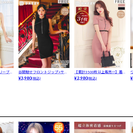
リーブト
谷間魅せフロントジップ×サマ
【累計3500枚以上販売!!】着
ーニット♪...
¥3,980
回し抜...
¥2,980
¥
(税込)
(税込)