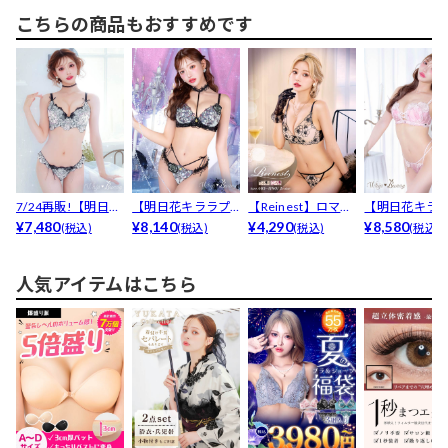
こちらの商品もおすすめです
7/24再販!【明日花
【明日花キララプ
【Reinest】ロマン
【明日花キラ
キララプロデュー...
¥7,480
ロデュース/Whip
¥8,140
スビオラエンブ...
¥4,290
ロデュース/Wh
¥8,580
(税込)
(税込)
(税込)
(税込)
B...
B...
人気アイテムはこちら