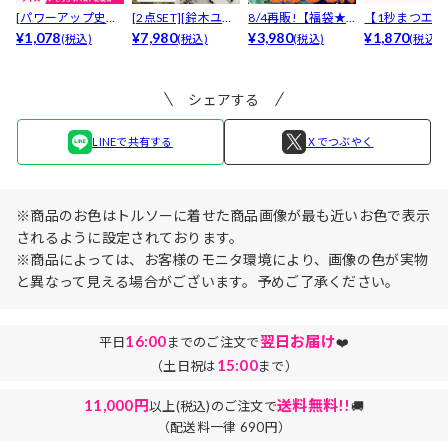
[パワーアップ史上
[2点SET][鈴木ユリ
8/4再販!【福袋★
【1秒まつエク
最強5倍盛りアップ
¥1,078
ア(baby)...
¥7,980
ブラセット3点
¥3,980
リュームタイ
¥1,870
(税込)
(税込)
(税込)
(税込)
も...
入】...
ブ...
シェアする
LINEで共有する
Ｘでつぶやく
※商品のお色はトルソーに着せた商品画像が最も近いお色で表示
されるように設定されております。
※商品によっては、お客様のモニタ環境により、画像の色が実物
と異なって見える場合がございます。予めご了承ください。
16:00
翌日お届け
平日
までのご注文で
❤️
15:00
（土日祝は
まで）
11,000円
送料無料!!
以上(税込)のご注文で
🚚
（配送料一律 690円）