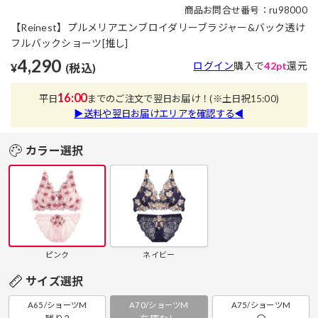
商品お問合せ番号：ru98000
【Reinest】プルメリアエンブロイダリーブラジャー&バック透け
フルバックショーツ[推し]
4,290
ログイン
購入で
42pt
還元
¥
(税込)
16:00
平日
までのご注文で翌日お届け！
(※土日祝15:00)
▶送料や翌日お届けエリアを確認する◀
カラー選択
ピンク
ネイビー
サイズ選択
A65/ショーツM
A70/ショーツM
A75/ショーツM