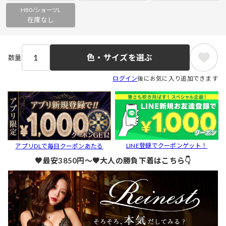
H80/ショーツL
在庫なし
色・サイズを選ぶ
数量
ログイン
後にお気に入り追加できます
LINE登録でクーポンゲット！
アプリDLで毎日クーポンあたる
🖤最安3850円～🖤大人の勝負下着はこちら👇