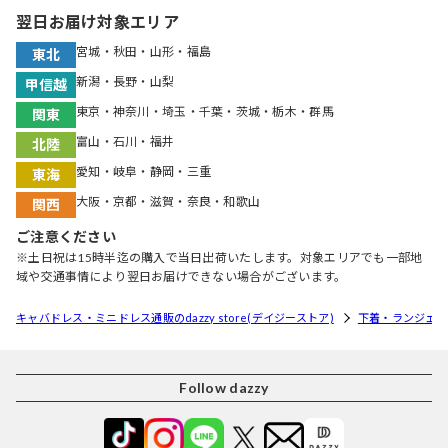
翌日お届け対象エリア
宮城・秋田・山形・福島
東北
新潟・長野・山梨
甲信越
東京・神奈川・埼玉・千葉・茨城・栃木・群馬
関東
富山・石川・福井
北陸
愛知・岐阜・静岡・三重
東海
大阪・京都・滋賀・奈良・和歌山
関西
ご注意ください
※土日祝は15時半迄の購入で当日出荷いたします。対象エリアでも一部地
域や交通事情により翌日お届けできない場合がございます。
キャバドレス・ミニドレス通販のdazzy store(デイジーストア)
下着・ランジェリ
Follow dazzy