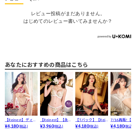
レビュー投稿がまだありません。
はじめてのレビュー書いてみませんか？
あなたにおすすめの商品はこちら
【Reinest】ディー
【Reinest】【永尾
【Tバック】【Rein
7/16再販!【Re
プマーベラスフ...
¥4,180
まりや着用】グ...
¥3,960
est】グラマラ...
¥4,180
t】【永尾...
¥4,180
(税込)
(税込)
(税込)
(税込)