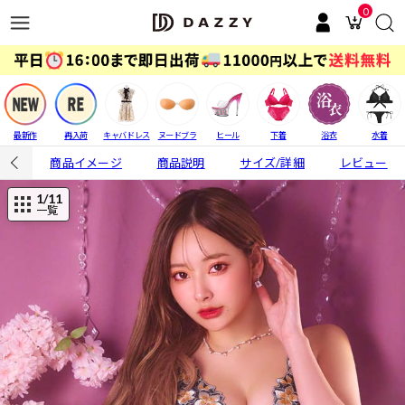
0
最新作
再入荷
キャバドレス
ヌードブラ
ヒール
下着
浴衣
水着
商品イメージ
商品説明
サイズ/詳細
レビュー
1
/11
一覧