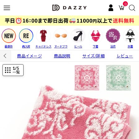
0
最新作
再入荷
キャバドレス
ヌードブラ
ヒール
下着
浴衣
水着
商品イメージ
商品説明
サイズ/詳細
レビュー
1
/5
一覧