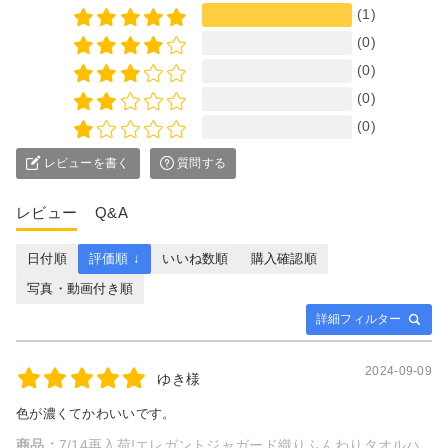
(1)
(0)
(0)
(0)
(0)
レビューを書く
質問する
レビュー
Q&A
日付順
評価順 ↓
いいね数順
購入確認順
写真・動画付き順
詳細フィルター
2024-09-09
ゆき様
色が濃くてかわいいです。
商品：
7/14再入荷!エレガントジャガード織りふんわりタオルハ