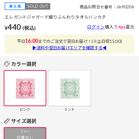
SOLD OUT
商品お問合せ番号：oh90206
エレガントジャガード織りふんわりタオルハンカチ
440
ログイン
購入で
4pt
還元
¥
(税込)
16:00
平日
までのご注文で翌日お届け！
(※土日祝15:00)
▶送料や翌日お届けエリアを確認する◀
カラー選択
ピンク
ミント
サイズ選択
フリー
在庫なし