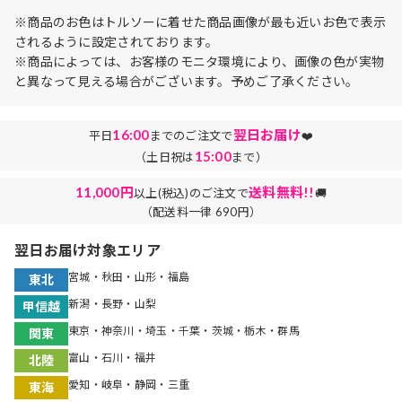
※商品のお色はトルソーに着せた商品画像が最も近いお色で表示
されるように設定されております。
※商品によっては、お客様のモニタ環境により、画像の色が実物
と異なって見える場合がございます。予めご了承ください。
16:00
翌日お届け
平日
までのご注文で
❤️
15:00
（土日祝は
まで）
11,000円
送料無料!!
以上(税込)のご注文で
🚚
（配送料一律 690円）
翌日お届け対象エリア
宮城・秋田・山形・福島
東北
新潟・長野・山梨
甲信越
東京・神奈川・埼玉・千葉・茨城・栃木・群馬
関東
富山・石川・福井
北陸
愛知・岐阜・静岡・三重
東海