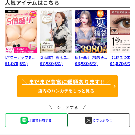
人気アイテムはこちら
[パワーアップ史上
[2点SET][鈴木ユリ
8/8再販!【福袋★
【1秒まつエク
最強5倍盛りアップ
¥1,078
ア(baby)...
¥7,980
ブラセット3点
¥3,980
リュームタイ
¥1,870
(税込)
(税込)
(税込)
(税込)
も...
入】...
ブ...
＼ まだまだ豊富に種類あります!! ／
店内のハンカチをもっと見る
シェアする
LINEで共有する
Ｘでつぶやく