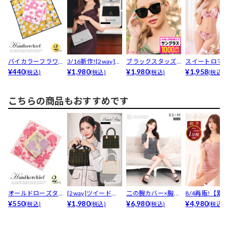
バイカラーフラワ
3/16新作![2way]グ
ブラックスタッズ
スイートロマ
ー柄ふんわりタオ
¥440
リッタープ...
¥1,980
サングラス
¥1,980
ィックハート
¥1,958
(税込)
(税込)
(税込)
(税込)
ルハンカチ
ブラジ...
こちらの商品もおすすめです
オールドローズタ
[2way]ツイードグ
二の腕カバー×胸元
8/4再販!【累
オルハンカチ
¥550
リッターチェック...
¥1,980
カットアウトの谷
¥6,980
売枚数1.3万枚突
¥4,980
(税込)
(税込)
(税込)
(税込)
間魅...