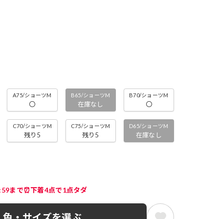
A75/ショーツM
B65/ショーツM
B70/ショーツM
〇
在庫なし
〇
C70/ショーツM
C75/ショーツM
D65/ショーツM
残り5
残り5
在庫なし
3:59まで⏰下着4点で1点タダ
色・サイズを選ぶ