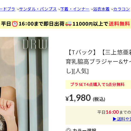
ードブラ
サンダル・パンプス
下着・インナー
浴衣
水着
カラコン
【Tバック】【三上悠亜
育乳脇高ブラジャー&サ
し][人気]
ブラSET4点購入で1点分無料
1,980
¥
(税込)
16:00
平日
まで
▶送料や
カラー選択