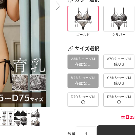
ゴールド
シルバー
サイズ選択
A65/ショーツM
A70/ショーツM
在庫なし
残り3
B75/ショーツM
C65/ショーツM
在庫なし
残り3
D70/ショーツM
D75/ショーツM
〇
〇
本日2
数量