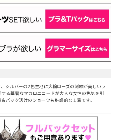
ド、シルバーの2色生地に大輪ローズの刺繍が美しいラ
調する華奢なマカロニコードが大人な女性の色気を引
紐＆バック透けのショーツも魅惑的な１着です。