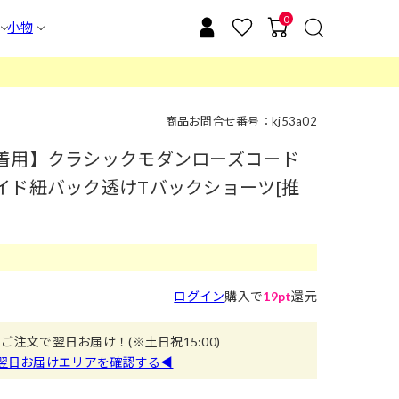
0
小物
商品お問合せ番号：kj53a02
着用】クラシックモダンローズコード
イド紐バック透けTバックショーツ[推
ログイン
購入で
19pt
還元
のご注文で翌日お届け！
(※土日祝15:00)
翌日お届けエリアを確認する◀