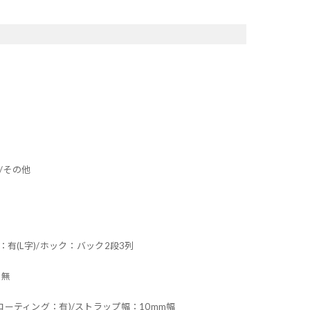
/その他
：有(L字)/ホック：バック2段3列
：無
コーティング：有)/ストラップ幅：10mm幅