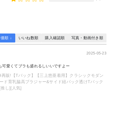
価順 ↓
いいね数順
購入確認順
写真・動画付き順
2025-05-23
も可愛くてブラも盛れるしいいですよー
/9再販!【Tバック】【三上悠亜着用】クラシックモダン
ード育乳脇高ブラジャー&サイド紐バック透けTバック
推し][人気]