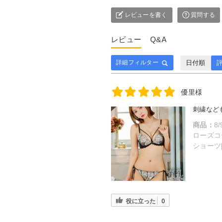
レビューを書く
質問する
レビュー
Q&A
日付順
評
詳細フィルター
優里様
刺繍など
商品：
8
ローズコ
ショーツ[
役に立った
0