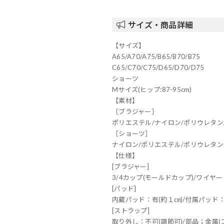
サイズ・商品詳細
【サイズ】
A65/A70/A75/B65/B70/B75
C65/C70/C75/D65/D70/D75
ショーツ
Mサイズ(ヒップ:87-95cm)
【素材】
［ブラジャー］
ポリエステル/ナイロン/ポリウレタン
［ショーツ］
ナイロン/ポリエステル/ポリウレタン
【仕様】
[ブラジャー]
3/4カップ(モールドカップ)/ワイヤー
[パッド]
内蔵パッド：有(約１㎝)/付属パッド
[ストラップ]
取り外し：不可(調節可)/部品；金属(