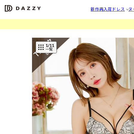
新作
再入荷
ドレス
ヌ
1
/11
一覧